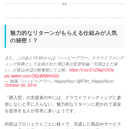
AD
魅力的なリターンがもらえる仕組みが人気
の秘密！？
また、このあと15:50からは『ハッピーアワー』クラウドファンデ
ィング特典として企画された濱口竜介監督短編『天国はまだ遠
い』が富山水辺の映像祭にて上映。
https://t.co/C1ZAqj1OOa
pic.twitter.com/OEpWNIhHGG
— 映画『ハッピーアワー』HappyHour (@Film_HappyHour)
October 29, 2016
「購入型」の支援者の中には、クラウドファンディングに参
加しないと手に入らない、魅力的なリターンに惹かれて資金
を提供する人が非常に多いようです。

内容はプロジェクトごとに様々で、完成した製品やサービス