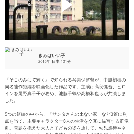
きみはいい子
2015年 日本 121分
『そこのみにて輝く』で知られる呉美保監督が、中脇初枝の
同名連作短編を映画化した作品です。主演は高良健吾、ヒロ
インを尾野真千子が務め、池脇千鶴や高橋和也らが共演しま
した。

5つの短編の中から、「サンタさんの来ない家」など3篇に焦
点を当て、主要キャラクター3人の生活を交互に描写する群像
劇。問題を抱えた大人と子どもの姿を通して、幼児虐待やネ