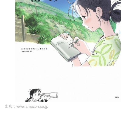
出典 :
www.amazon.co.jp
L
o
/
U
a
n
d
m
e
u
d