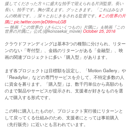
援してくださった方々に盛大な拍手で迎えられる片渕監督。長い
長い、拍手です。胸が震えます。グッときます。「これはみなさ
んの映画です。」深々とおじきをされる監督です。
#この世界の片
隅に
pic.twitter.com/jeD99muLGB
— 映画『この世界の（さらにいくつもの）片隅に』＆映画『この
世界の片隅に』公式 (@konosekai_movie)
October 25, 2016
クラウドファンディングは基本3つの種類に分けられ、リター
ンのない「寄付型」、金銭のリターンがある「金融型」、映
画の関連プロジェクトに多い「購入型」があります。

まず各プロジェクトは目標額を設定し、「Motion Gallery」や
「Readyfor」などの専門サービスを介して、不特定多数の人
に資金を募ります。「購入型」は、数千円単位から高額のも
のまで製品やサービスが提示され、支援者が好きなものを選
んで購入する形式です。

この時に購入したものが、プロジェクト実行後にリターンと
して戻ってくる仕組みのため、支援者にとっては事前購入
（先行販売）に近いとも言われています。