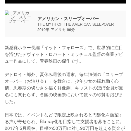
アメリカン・スリープオーバー
THE MYTH OF THE AMERICAN SLEEPOVER
2010年 アメリカ 96分
新感覚ホラー長編『イット・フォローズ』で、世界的に注目
を浴びたデヴィッド・ロバート・ミッチェル監督の商業デビ
ュー作品にして、青春映画の傑作です。

デトロイト郊外、夏休み最後の週末。毎年恒例の「スリープ
オーバー（お泊り会）」を舞台に、少年少女の揺れ動く心
情、思春期の切なさを描く群像劇。キャストのほぼ全員が無
名にも関わらず、各国の映画祭において数々の称賛を浴びま
した。

日本では、イベントなどで限定上映されると円盤化を熱望す
る声が寄せられ、Blu-ray化を目指して支援者を募ることに。
2017年5月現在、目標の50万円に対し90万円を超える資金が