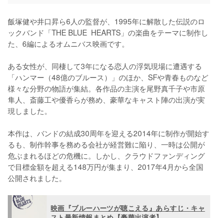
飯塚健や井口昇ら6人の監督が、1995年に解散した伝説のロ
ックバンド「THE BLUE  HEARTS」の楽曲をテーマに制作し
た、6編によるオムニバス映画です。

ある女性が、同棲して3年になる恋人の浮気現場に遭遇する
「ハンマー（48億のブルース）」のほか、SFや青春ものなど
様々な分野の物語が集結。各作品の主演を尾野真千子や市原
隼人、斎藤工や優香らが務め、豪華なキャスト陣の出演が実
現しました。

本作は、バンドの結成30周年を迎える2014年に制作が開始す
るも、制作幹事を務める会社が経営難に陥り、一時は公開が
危ぶまれるほどの危機に。しかし、クラウドファンディング
で目標金額を超える148万円が集まり、2017年4月から全国
公開されました。
映画『ブルーハーツが聴こえる』あらすじ・キャ
スト最新情報まとめ【豪華出演者】