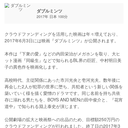
ダブルミンツ
2017年 日本 100分
クラウドファンディングを活用した映画は年々増えており、
2017年6月3日には映画『ダブルミンツ』が公開されます。

本作は『下衆の愛』などの内田栄治がメガホンを取り、大ヒ
ット漫画『同級生』などで知られるBL界の巨匠、中村明日美
子の異色作を映画化します。

高校時代、主従関係にあった市川光央と壱河光夫。数年後に
再会した2人が犯罪の世界に堕ち、共犯者という新しい関係を
築いていく様を描く愛憎のドラマです。同じ名前を持ち共依
存に溺れる男たちを、BOYS AND MENの田中俊介と、『花宵
道中』で知られる淵上泰史が演じます。

公開劇場の拡大と映画祭への出品のため、目標額250万円の
クラウドファンディングが行われました。終了日の2017年3