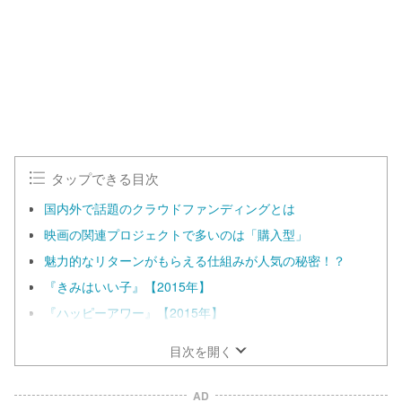
t
:
e
1
0
0
.
0
0
%
タップできる目次
国内外で話題のクラウドファンディングとは
映画の関連プロジェクトで多いのは「購入型」
魅力的なリターンがもらえる仕組みが人気の秘密！？
『きみはいい子』【2015年】
『ハッピーアワー』【2015年】
目次を開く
AD