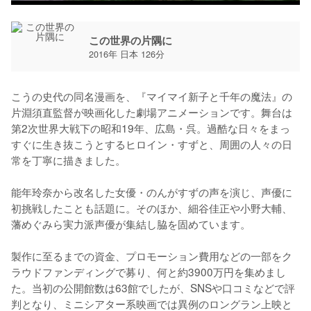
この世界の片隅に
2016年 日本 126分
こうの史代の同名漫画を、『マイマイ新子と千年の魔法』の
片淵須直監督が映画化した劇場アニメーションです。舞台は
第2次世界大戦下の昭和19年、広島・呉。過酷な日々をまっ
すぐに生き抜こうとするヒロイン・すずと、周囲の人々の日
常を丁寧に描きました。

能年玲奈から改名した女優・のんがすずの声を演じ、声優に
初挑戦したことも話題に。そのほか、細谷佳正や小野大輔、
藩めぐみら実力派声優が集結し脇を固めています。

製作に至るまでの資金、プロモーション費用などの一部をク
ラウドファンディングで募り、何と約3900万円を集めまし
た。当初の公開館数は63館でしたが、SNSや口コミなどで評
判となり、ミニシアター系映画では異例のロングラン上映と