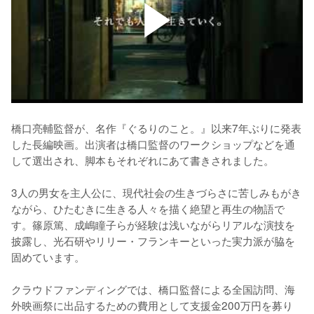
橋口亮輔監督が、名作『ぐるりのこと。』以来7年ぶりに発表
した長編映画。出演者は橋口監督のワークショップなどを通
して選出され、脚本もそれぞれにあて書きされました。

3人の男女を主人公に、現代社会の生きづらさに苦しみもがき
ながら、ひたむきに生きる人々を描く絶望と再生の物語で
す。篠原篤、成嶋瞳子らが経験は浅いながらリアルな演技を
披露し、光石研やリリー・フランキーといった実力派が脇を
固めています。

クラウドファンディングでは、橋口監督による全国訪問、海
外映画祭に出品するための費用として支援金200万円を募り