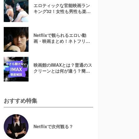
エロティックな官能映画ラン
キング32！女性も男性も楽し
めるセクシーで芸術的な大人
向け作品
Netflixで観られるエロい動
画・映画まとめ！ネトフリで
AVより過激なアダルト映画は
ある？【R指定】
映画館のIMAXとは？普通のス
クリーンとは何が違う？簡単
に解説！
おすすめ特集
Netflixで次何観る？