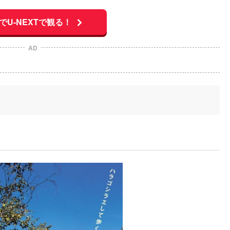
でU-NEXTで観る！
AD