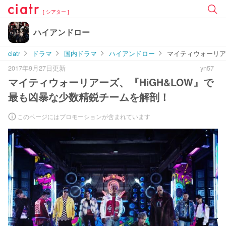
[ シアター ]
ハイアンドロー
ciatr
ドラマ
国内ドラマ
ハイアンドロー
マイティウォーリア
2017年9月27日更新
yn57
マイティウォーリアーズ、『HiGH&LOW』で
最も凶暴な少数精鋭チームを解剖！
このページにはプロモーションが含まれています