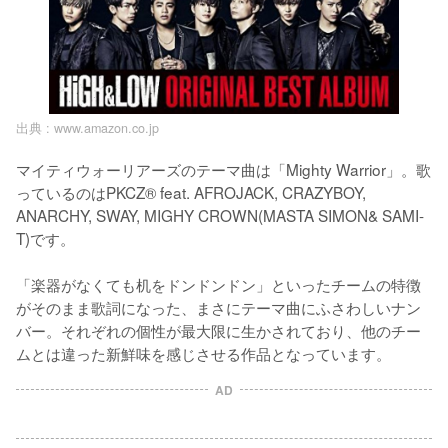
出典 :
www.amazon.co.jp
マイティウォーリアーズのテーマ曲は「Mighty Warrior」。歌
っているのはPKCZ® feat. AFROJACK, CRAZYBOY, 
ANARCHY, SWAY, MIGHY CROWN(MASTA SIMON& SAMI-
T)です。

「楽器がなくても机をドンドンドン」といったチームの特徴
がそのまま歌詞になった、まさにテーマ曲にふさわしいナン
バー。それぞれの個性が最大限に生かされており、他のチー
ムとは違った新鮮味を感じさせる作品となっています。
AD