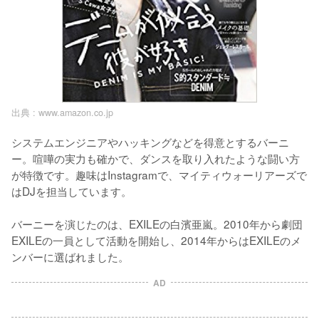
出典 :
www.amazon.co.jp
システムエンジニアやハッキングなどを得意とするバーニ
ー。喧嘩の実力も確かで、ダンスを取り入れたような闘い方
が特徴です。趣味はInstagramで、マイティウォーリアーズで
はDJを担当しています。

バーニーを演じたのは、EXILEの白濱亜嵐。2010年から劇団
EXILEの一員として活動を開始し、2014年からはEXILEのメ
ンバーに選ばれました。
AD