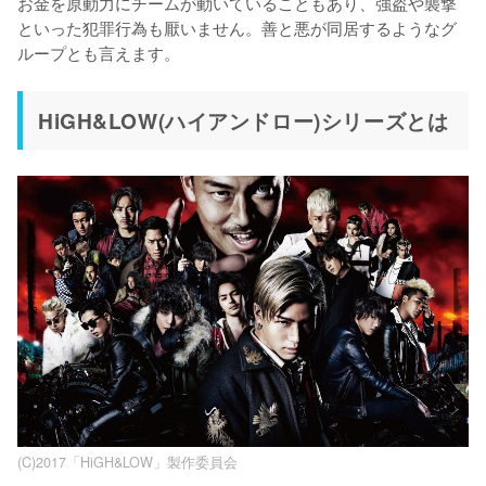
お金を原動力にチームが動いていることもあり、強盗や襲撃
といった犯罪行為も厭いません。善と悪が同居するようなグ
ループとも言えます。
HiGH&LOW(ハイアンドロー)シリーズとは
(C)2017「HiGH&LOW」製作委員会