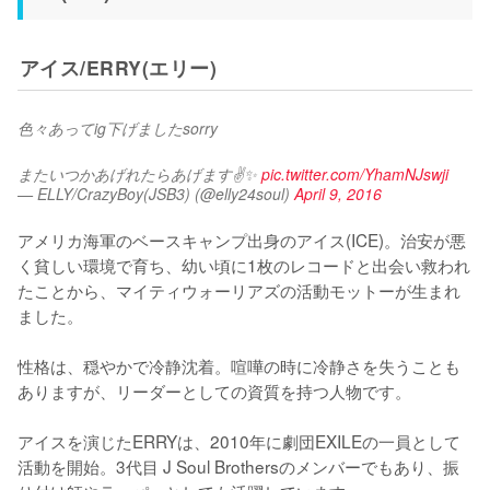
アイス/ERRY(エリー)
色々あってig下げましたsorry
またいつかあげれたらあげます✌️✨ 
pic.twitter.com/YhamNJswji
— ELLY/CrazyBoy(JSB3) (@elly24soul)
April 9, 2016
アメリカ海軍のベースキャンプ出身のアイス(ICE)。治安が悪
く貧しい環境で育ち、幼い頃に1枚のレコードと出会い救われ
たことから、マイティウォーリアズの活動モットーが生まれ
ました。

性格は、穏やかで冷静沈着。喧嘩の時に冷静さを失うことも
ありますが、リーダーとしての資質を持つ人物です。

アイスを演じたERRYは、2010年に劇団EXILEの一員として
活動を開始。3代目 J Soul Brothersのメンバーでもあり、振