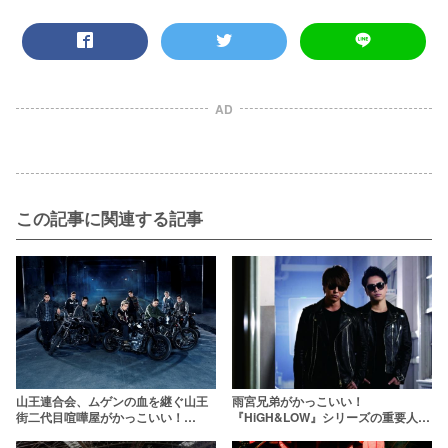
AD
この記事に関連する記事
雨宮兄弟がかっこいい！
山王連合会、ムゲンの血を継ぐ山王
『HiGH&LOW』シリーズの重要人物
街二代目喧嘩屋がかっこいい！
を紹介！
【HiGH&LOW(ハイアンドロー)】