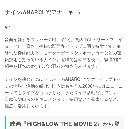
ナイン/ANARCHY(アナーキー)
err
音楽を愛するラッパーの9(ナイン)。関西のストリートファイ
ターとして育ち、生粋の関西弁とラップ口調が特徴です。並
外れた身体能力と、モーターボートやスポーツカーなどの運
転技術も持っているナイン。喧嘩では武器を使い、徹底的に
相手を打ちのめすほどの容赦の無さをみせます。

ナインを演じたのはラッパーのANARCHYです。ヒップホッ
プの世界で活動を続け、国内はもちろん2008年にはニューヨ
ークでもライブを行いました。またライブ活動だけでなく、
自叙伝や自らのドキュメンタリー映画なども発表するなど、
幅広く活躍しています。
映画『HiGH&LOW THE MOVIE 2』から登