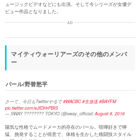
ュージックビデオなどにも出演。そして今シリーズが女優デ
ビュー作品となりました。
AD
マイティウォーリアーズのその他のメンバ
ー
パール/野替愁平
さーて、今日もTwitterやるで 
#WACBC
#生放送
#BAYFM
pic.twitter.com/eJfDHrPBfS
— SWAY ???????? TOKYO (@sway_official)
August 8, 2016
陽気な性格でムードメーカ的存在のパール。喧嘩好きで獰
猛、挑発することが得意で、体格を生かした格闘技スタイル