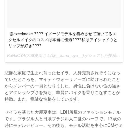
@excelmake ???? イメージモデルを務めさせて頂いてるエ
クセルメイクのコスメは本当に優秀????私はアイシャドウと
リップが好き????
KaNaOYA/大屋夏南さん(@__kana_oya__)がシェアした投稿 -
201
悲惨な家庭で生まれ育ったセイラ。人身売買されそうになっ
ていたところを、マイティウォーリアーズに助けられたこと
からメンバーの一員となりました。男性に負けない位の強さ
とアグレッシブさを持ち、華麗にバイクを乗りこなすことが
特徴。また、穏健な性格をしています。

セイラを演じた大屋夏南は、LDH所属のファッションモデル
です。ブラジル人と日系ブラジル人二世のハーフで、17歳の
時にモデルデビュー。その後も、モデル活動を中心にCMやミ