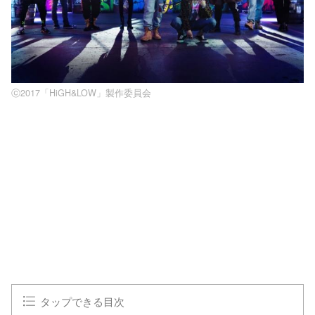
ⓒ2017「HiGH&LOW」製作委員会
タップできる目次