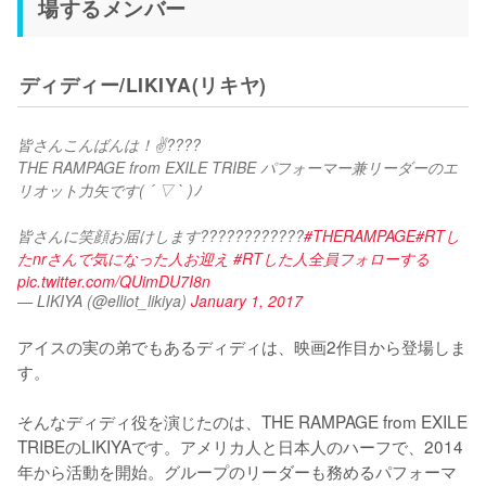
場するメンバー
ディディー/LIKIYA(リキヤ)
皆さんこんばんは！✌????️
THE RAMPAGE from EXILE TRIBE パフォーマー兼リーダーのエ
リオット力矢です( ´ ▽ ` )ﾉ
皆さんに笑顔お届けします????????????
#THERAMPAGE
#RTし
たnrさんで気になった人お迎え
#RTした人全員フォローする
pic.twitter.com/QUimDU7I8n
— LIKIYA (@elliot_likiya)
January 1, 2017
アイスの実の弟でもあるディディは、映画2作目から登場しま
す。

そんなディディ役を演じたのは、THE RAMPAGE from EXILE 
TRIBEのLIKIYAです。アメリカ人と日本人のハーフで、2014
年から活動を開始。グループのリーダーも務めるパフォーマ