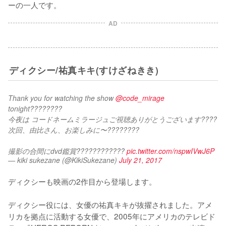
ーの一人です。
AD
ディクシー/祐真キキ(すけざねきき)
Thank you for watching the show 
@code_mirage
tonight????????
今夜は コードネームミラージュご視聴ありがとうございます????
次回、由比さん、お楽しみに〜????????
撮影の合間にdvd鑑賞???????????? 
pic.twitter.com/nspwIVwJ6P
— kiki sukezane (@KikiSukezane)
July 21, 2017
ディクシーも映画の2作目から登場します。

ディクシー役には、女優の祐真キキが抜擢されました。アメ
リカを拠点に活動する女優で、2005年にアメリカのテレビド