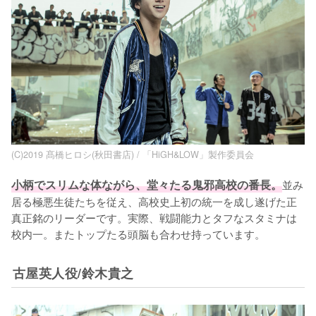
(C)2019 髙橋ヒロシ(秋田書店) / 「HiGH&LOW」製作委員会
小柄でスリムな体ながら、堂々たる鬼邪高校の番長。
並み
居る極悪生徒たちを従え、高校史上初の統一を成し遂げた正
真正銘のリーダーです。実際、戦闘能力とタフなスタミナは
校内一。またトップたる頭脳も合わせ持っています。
古屋英人役/鈴木貴之