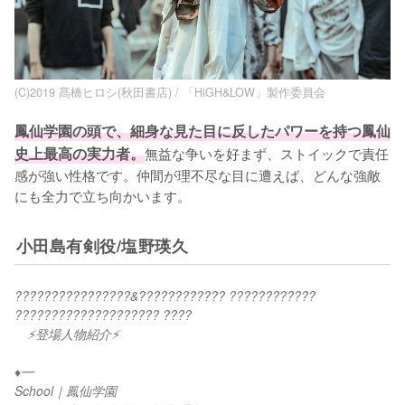
(C)2019 髙橋ヒロシ(秋田書店) / 「HiGH&LOW」製作委員会
鳳仙学園の頭で、細身な見た目に反したパワーを持つ鳳仙
史上最高の実力者。
無益な争いを好まず、ストイックで責任
感が強い性格です。仲間が理不尽な目に遭えば、どんな強敵
にも全力で立ち向かいます。
小田島有剣役/塩野瑛久
????????????????&???????????? ???????????? 
???????????????????? ????
　⚡登場人物紹介⚡
♦︎━
School｜鳳仙学園