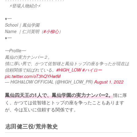
　⚡登場人物紹介⚡
♦︎━
School｜鳳仙学園
Name ｜仁川英明（
#小柳心
）
♦︎━
━Profile━
鳳仙の実力ナンバー２。
情に厚い男で、かつて佐智雄と鳳仙トップの座を争ったが現在は
信頼関係で結ばれている。
#HiGH_LOW
#ハイロー
pic.twitter.com/oT3hQYHwtM
— HiGH&LOW OFFICIAL (@HiGH_LOW_PR)
August 1, 2022
鳳仙四天王の1人で、鳳仙学園の実力ナンバー2。
情に厚
く、かつては佐智雄とトップの座を争ったこともあります
が、今は互いに信頼する関係です。
志田健三役/荒井敦史