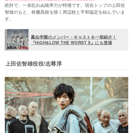
絶対で、一糸乱れぬ統率力が特徴です。現在トップの上田佐
智雄のもと、鈴蘭高校を除く周辺校と平和協定を結んでいま
す。
鳳仙学園のメンバー・キャストを一挙紹介！
『HiGH&LOW THE WORST X』にも登場
上田佐智雄役役/志尊淳