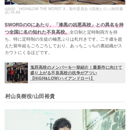
©2022「HiGH&LOW THE WORST X」製作委員会 ©髙橋ヒロシ(秋田書
店) HI-AX
SWORDのOにあたり、「漆黒の凶悪高校」との異名を持
つ全国に名の知れた不良高校。
全日制と定時制両方を持
ち、特に定時制の生徒の極悪ぶりは札付きです。二十歳を超
えた留年組もごろごろしており、あっちこっちの裏組織がス
カウトにくるほどです。
鬼邪高校のメンバーを一挙紹介！最新作に向けて
盛り上がる不良高校の抗争がアツい
【HiGH&LOW(ハイアンドロー)】
村山良樹役/山田裕貴