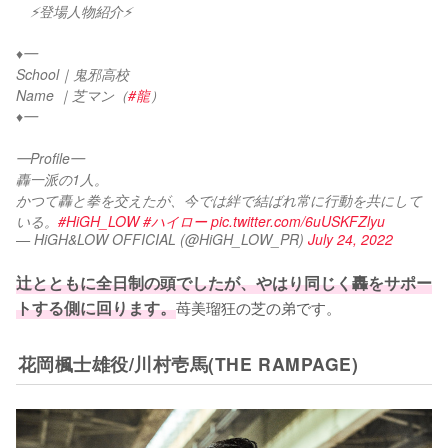
　⚡登場人物紹介⚡
♦︎━
School｜鬼邪高校
Name ｜芝マン（
#龍
）
♦︎━
━Profile━
轟一派の1人。
かつて轟と拳を交えたが、今では絆で結ばれ常に行動を共にして
いる。
#HiGH_LOW
#ハイロー
pic.twitter.com/6uUSKFZlyu
— HiGH&LOW OFFICIAL (@HiGH_LOW_PR)
July 24, 2022
辻とともに全日制の頭でしたが、やはり同じく轟をサポー
トする側に回ります。
苺美瑠狂の芝の弟です。
花岡楓士雄役/川村壱馬(THE RAMPAGE)