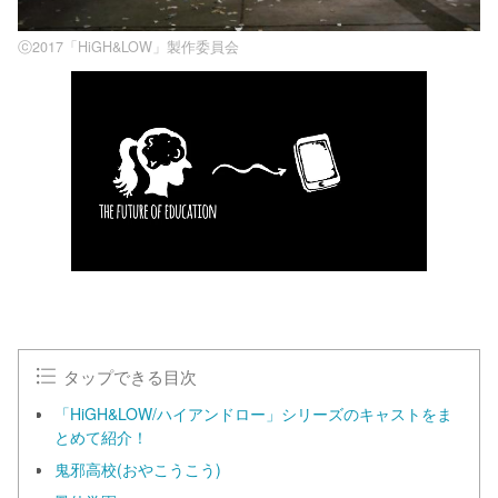
ⓒ2017「HiGH&LOW」製作委員会
タップできる目次
「HiGH&LOW/ハイアンドロー」シリーズのキャストをま
とめて紹介！
⻤邪高校(おやこうこう)