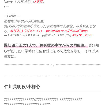
Name ｜沢村 正次（
#葵揚
）
♦︎━
━Profile━
佐智雄の中学からの同級生。
負け知らずの喧嘩小僧だったが佐智雄に初敗北、以来親友とな
る。
#HiGH_LOW
#ハイロー
pic.twitter.com/DSx9IeTdmp
— HiGH&LOW OFFICIAL (@HiGH_LOW_PR)
July 31, 2022
鳳仙四天王の1人で、佐智雄の中学からの同級生。
負け知
らずだった中学時代に佐智雄に初めて敗北を喫し、それ以来
親友に。
AD
仁川英明役/小柳心
????????????????&???????????? ???????????? 
???????????????????? ????