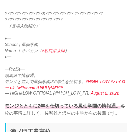
????????????????&???????????? ???????????? 
???????????????????? ????
　⚡登場人物紹介⚡
♦︎━
School｜鳳仙学園
Name ｜サバカン（
#坂口涼太郎
）
♦︎━
━Profile━
頭脳派で情報通。
モンジと並んで鳳仙学園の2年生を仕切る。
#HiGH_LOW
#ハイロ
ー
pic.twitter.com/UAUUyM5RlP
— HiGH&LOW OFFICIAL (@HiGH_LOW_PR)
August 2, 2022
モンジとともに2年を仕切っている鳳仙学園の情報通。
各
校の事情に詳しく、佐智雄と沢村の中学からの後輩です。
瀬ノ門工業高校