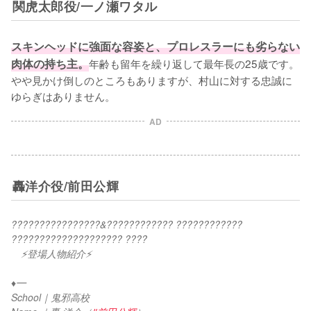
関虎太郎役/一ノ瀬ワタル
スキンヘッドに強面な容姿と、プロレスラーにも劣らない
肉体の持ち主。
年齢も留年を繰り返して最年長の25歳です。
やや見かけ倒しのところもありますが、村山に対する忠誠に
ゆらぎはありません。
AD
轟洋介役/前田公輝
????????????????&???????????? ???????????? 
???????????????????? ????
　⚡登場人物紹介⚡
♦︎━
School｜鬼邪高校