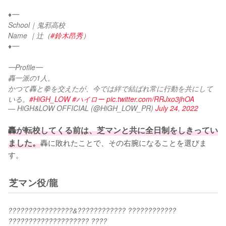
♦︎━
School｜鬼邪高校
Name ｜辻（
#鈴木昂秀
）
♦︎━
━Profile━
轟一派の1人。
かつて轟と拳を交えたが、今では絆で結ばれ常に行動を共にして
いる。
#HiGH_LOW
#ハイロー
pic.twitter.com/RRJxo3jhOA
— HiGH&LOW OFFICIAL (@HiGH_LOW_PR)
July 24, 2022
轟が転校してくる前は、芝マンと共に全日制をしきってい
ました。
轟に敗れたことで、その右腕になることを選びま
す。
芝マン役/龍
????????????????&???????????? ???????????? 
???????????????????? ????