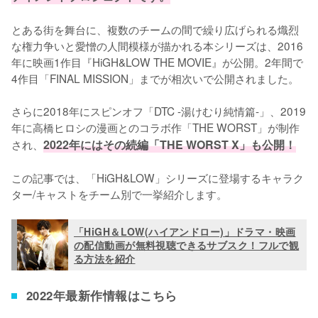
とある街を舞台に、複数のチームの間で繰り広げられる熾烈
な権力争いと愛憎の人間模様が描かれる本シリーズは、2016
年に映画1作目『HiGH&LOW THE MOVIE』が公開。2年間で
4作目「FINAL MISSION」までが相次いで公開されました。

さらに2018年にスピンオフ「DTC -湯けむり純情篇-」、2019
年に高橋ヒロシの漫画とのコラボ作「THE WORST」が制作
され、
2022年にはその続編「THE WORST X」も公開！
この記事では、「HiGH&LOW」シリーズに登場するキャラク
ター/キャストをチーム別で一挙紹介します。
「HiGH＆LOW(ハイアンドロー)」ドラマ・映画
の配信動画が無料視聴できるサブスク！フルで観
る方法を紹介
2022年最新作情報はこちら