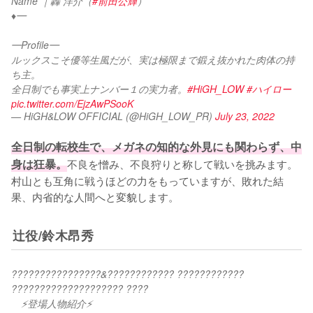
Name ｜轟 洋介（
#前田公輝
）
♦︎━
━Profile━
ルックスこそ優等生風だが、実は極限まで鍛え抜かれた肉体の持
ち主。
全日制でも事実上ナンバー１の実力者。
#HiGH_LOW
#ハイロー
pic.twitter.com/EjzAwPSooK
— HiGH&LOW OFFICIAL (@HiGH_LOW_PR)
July 23, 2022
全日制の転校生で、メガネの知的な外見にも関わらず、中
身は狂暴。
不良を憎み、不良狩りと称して戦いを挑みます。
村山とも互角に戦うほどの力をもっていますが、敗れた結
果、内省的な人間へと変貌します。
辻役/鈴木昂秀
????????????????&???????????? ???????????? 
???????????????????? ????
　⚡登場人物紹介⚡