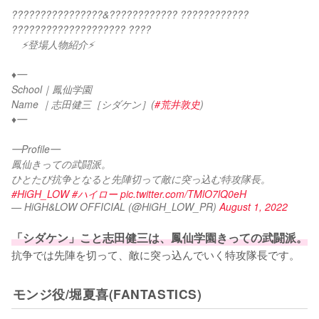
????????????????&???????????? ???????????? 
???????????????????? ????
　⚡登場人物紹介⚡
♦︎━
School｜鳳仙学園
Name ｜志田健三［シダケン］(
#荒井敦史
)
♦︎━
━Profile━
鳳仙きっての武闘派。
ひとたび抗争となると先陣切って敵に突っ込む特攻隊長。
#HiGH_LOW
#ハイロー
pic.twitter.com/TMlO7lQ0eH
— HiGH&LOW OFFICIAL (@HiGH_LOW_PR)
August 1, 2022
「シダケン」こと志田健三は、鳳仙学園きっての武闘派。
抗争では先陣を切って、敵に突っ込んでいく特攻隊長です。
モンジ役/堀夏喜(FANTASTICS)