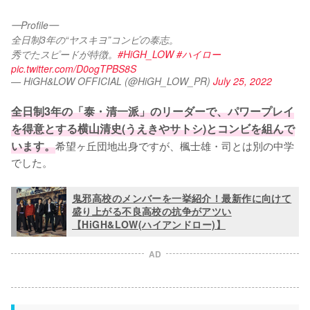
━Profile━
全日制3年の“ヤスキヨ”コンビの泰志。
秀でたスピードが特徴。
#HiGH_LOW
#ハイロー
pic.twitter.com/D0ogTPBS8S
— HiGH&LOW OFFICIAL (@HiGH_LOW_PR)
July 25, 2022
全日制3年の「泰・清一派」のリーダーで、パワープレイ
を得意とする横山清史(うえきやサトシ)とコンビを組んで
います。
希望ヶ丘団地出身ですが、楓士雄・司とは別の中学
でした。
鬼邪高校のメンバーを一挙紹介！最新作に向けて
盛り上がる不良高校の抗争がアツい
【HiGH&LOW(ハイアンドロー)】
AD