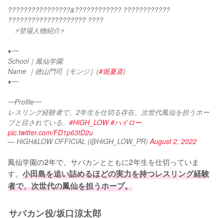
????????????????&???????????? ???????????? 
???????????????????? ????
　⚡登場人物紹介⚡
♦︎━
School｜鳳仙学園
Name ｜徳山門司［モンジ］(
#堀夏喜
)
♦︎━
━Profile━
レスリング経験者で、2年生を仕切る存在。次世代鳳仙を担うホー
プと目されている。
#HiGH_LOW
#ハイロー
pic.twitter.com/FD1p63tD2u
— HiGH&LOW OFFICIAL (@HiGH_LOW_PR)
August 2, 2022
鳳仙学園の2年で、サバカンとともに2年生を仕切っていま
す。
小田島を追い詰めるほどの実力を持つレスリング経験
者で、次世代の鳳仙を担うホープ。
サバカン役/坂口涼太郎