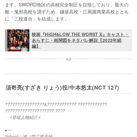
ます。SWORD地区の高校完全制圧を目指しており、最大の
敵・鬼邪高校を潰すため、鎌坂高校・江罵羅商業高校ととも
に「三校連合」を結成します。
映画『HiGH&LOW THE WORST X』キャスト・
あらすじ・相関図をネタバレ解説【2022年続
編】
AD
須嵜亮(すざき りょう)役/中本悠太(NCT 127)
????????????????&???????????? ???????????? 
???????????????????? ????
　⚡登場人物紹介⚡
♦︎━
School｜瀬ノ門工業高校