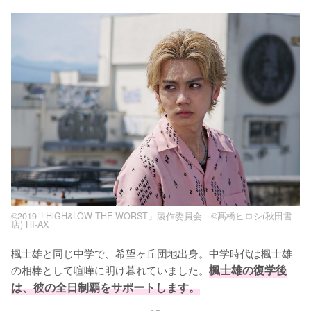
©2019「HiGH&LOW THE WORST」製作委員会 ©髙橋ヒロシ(秋田書
店) HI-AX
楓士雄と同じ中学で、希望ヶ丘団地出身。中学時代は楓士雄
の相棒として喧嘩に明け暮れていました。
楓士雄の復学後
は、彼の全日制覇をサポートします。