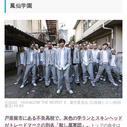
鳳仙学園
(C)2022「HiGH&LOW THE WORST X」製作委員会 (C)高橋ヒロシ(秋田
書店) HI-AX
戸亜留市にある不良高校で、灰色の学ランとスキンヘッド
がトレードマークの別名「殺し屋軍団」。
トップの命令は