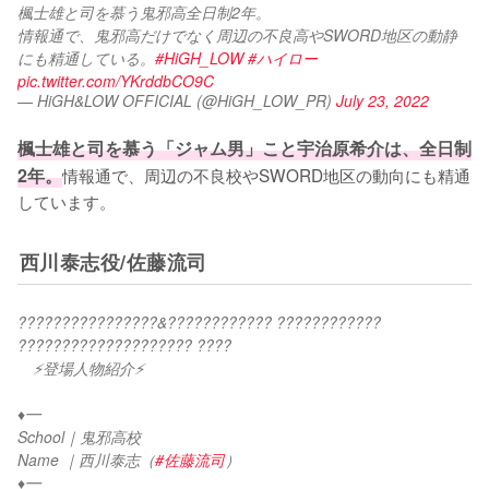
楓士雄と司を慕う鬼邪高全日制2年。
情報通で、鬼邪高だけでなく周辺の不良高やSWORD地区の動静
にも精通している。
#HiGH_LOW
#ハイロー
pic.twitter.com/YKrddbCO9C
— HiGH&LOW OFFICIAL (@HiGH_LOW_PR)
July 23, 2022
楓士雄と司を慕う「ジャム男」こと宇治原希介は、全日制
2年。
情報通で、周辺の不良校やSWORD地区の動向にも精通
しています。
西川泰志役/佐藤流司
????????????????&???????????? ???????????? 
???????????????????? ????
　⚡登場人物紹介⚡
♦︎━
School｜鬼邪高校
Name ｜西川泰志（
#佐藤流司
）
♦︎━