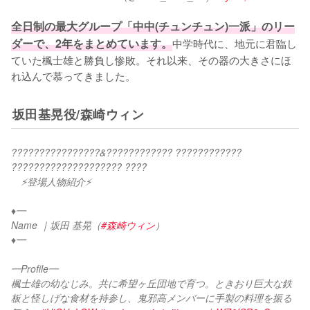
全日制の最大グループ「中中(チュンチュン)一派」のリー
ダーで、2年をまとめています。
中学時代に、地元に君臨し
ていた楓士雄と勝負し惨敗。それ以来、その器の大きさにほ
れ込んで慕ってきました。
坂田基晃役/森崎ウィン
????????????????&???????????? ???????????? 
???????????????????? ????
　⚡登場人物紹介⚡
♦︎━
Name ｜坂田 基晃（
#森崎ウィン
）
♦︎━
━Profile━
楓士雄の幼なじみ。共に希望ヶ丘団地で育つ。ときおり巨大な鉄
板と怪しげな食材を持参し、鬼邪高メンバーに手製の料理を振る