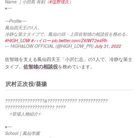
Name ｜小田島 有剣（
#塩野瑛久
）
♦︎━
━Profile━
鳳仙四天王の1人。
冷静な策士タイプで、鳳仙の頭・上田佐智雄の相談役を務める。
#HiGH_LOW
#ハイロー
pic.twitter.com/Z6IWT2e4Rh
— HiGH&LOW OFFICIAL (@HiGH_LOW_PR)
July 31, 2022
佐智雄を支える鳳仙四天王「小沢仁志」の1人で、冷静な策士
タイプ。
佐智雄の相談役
を務めています。
沢村正次役/葵揚
????????????????&???????????? ???????????? 
???????????????????? ????
　⚡登場人物紹介⚡
♦︎━
School｜鳳仙学園