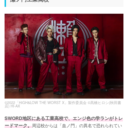
©2022「HiGH&LOW THE WORST X」製作委員会 ©髙橋ヒロシ(秋田書
店) HI-AX
SWORD地区にある工業高校で、エンジ色の学ランがトレ
ードマーク。
周辺校からは「血ノ門」の異名で恐れられてい