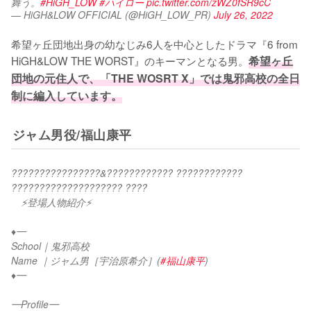
舞う。
#HiGH_LOW
#ハイロー
pic.twitter.com/zWZ0fSR9cC
— HiGH&LOW OFFICIAL (@HiGH_LOW_PR)
July 26, 2022
希望ヶ丘団地出身の幼なじみ6人を中心としたドラマ『6 from 
HiGH&LOW THE WORST』のキーマンとなる男。
希望ヶ丘
団地の元住人で、「THE WOSRT X」では鬼邪高校の全日
制に編入しています。
ジャム男役/福山康平
????????????????&???????????? ???????????? 
???????????????????? ????
　⚡登場人物紹介⚡
♦︎━
School｜鬼邪高校
Name ｜ジャム男［宇治原希介］(
#福山康平
)
♦︎━
━Profile━