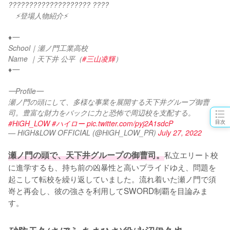
???????????????????? ????
　⚡登場人物紹介⚡
♦︎━
School｜瀬ノ門工業高校
Name ｜天下井 公平（
#三山凌輝
）
♦︎━
━Profile━
瀬ノ門の頭にして、多様な事業を展開する天下井グループ御曹
司。豊富な財力をバックに力と恐怖で周辺校を支配する。
目次
#HiGH_LOW
#ハイロー
pic.twitter.com/pyj2A1sdcP
— HiGH&LOW OFFICIAL (@HiGH_LOW_PR)
July 27, 2022
瀬ノ門の頭で、天下井グループの御曹司。
私立エリート校
に進学するも、持ち前の凶暴性と高いプライドゆえ、問題を
起こして転校を繰り返していました。流れ着いた瀬ノ門で須
嵜と再会し、彼の強さを利用してSWORD制覇を目論みま
す。