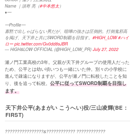
Name ｜須嵜 亮（
#中本悠太
）
♦︎━
━Profile━
寡黙で出しゃばらない男だが、喧嘩の強さは圧倒的。打倒鬼邪高
を掲げ、天下井と共にSWORD制覇を目指す。
#HiGH_LOW
#ハイ
ロー
pic.twitter.com/Gv0dd8sJBR
— HiGH&LOW OFFICIAL (@HiGH_LOW_PR)
July 27, 2022
瀬ノ門工業高校の3年。父親が天下井グループの使用人だった
ため、公平とは幼い頃いつも一緒にいた仲。別々の小学校に
進んで疎遠になりますが、公平が瀬ノ門に転校したことを知
り、後を追って転校。
公平に従ってSWORD制覇を目指し
ます。
天下井公平(あまがい こうへい)役/三山凌輝(BE：
FIRST)
????????????????&???????????? ???????????? 