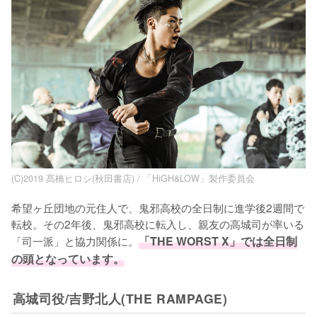
(C)2019 髙橋ヒロシ(秋田書店) / 「HiGH&LOW」製作委員会
希望ヶ丘団地の元住人で、鬼邪高校の全日制に進学後2週間で
転校。その2年後、鬼邪高校に転入し、親友の高城司が率いる
「司一派」と協力関係に。
「THE WORST X」では全日制
の頭となっています。
高城司役/吉野北人(THE RAMPAGE)