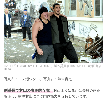
©2019「HiGH&LOW THE WORST」製作委員会 ©髙橋ヒロシ(秋田書店)
HI-AX
写真左：一ノ瀬ワタル、写真右：鈴木貴之
副番長で村山の右腕的存在。
村山よりはるかに長身の体を
駆使し、実際村山につぐ肉体能力を保持しています。