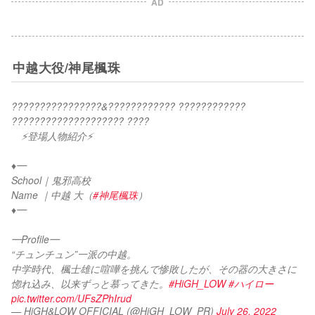
AD
中越大役/神尾楓珠
????????????????&???????????? ???????????? 
???????????????????? ????
　⚡登場人物紹介⚡
♦︎━
School｜鬼邪高校
Name ｜中越 大（
#神尾楓珠
）
♦︎━
━Profile━
“チュンチュン”一派の中越。
中学時代、楓士雄に喧嘩を挑んで惨敗したが、その器の大きさに
惚れ込み、以来ずっと慕ってきた。
#HiGH_LOW
#ハイロー
pic.twitter.com/UFsZPhIrud
— HiGH&LOW OFFICIAL (@HiGH_LOW_PR)
July 26, 2022