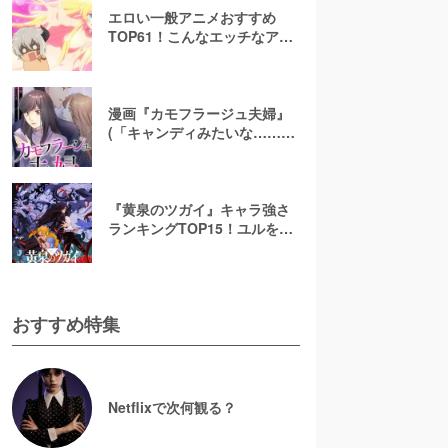
エロい一般アニメおすすめ
TOP61！こんなエッチなアニ
メ地上波で放送して大丈
夫！？【お色気注意】
漫画『カモフラージュ夫婦』
(「キャンディみたいな……」)
最終回までネタバレあらす
じ！原作小説は無料で読め
る？
『黄泉のツガイ』キャラ強さ
ランキングTOP15！ユルを超
える最強の契約者は誰だ
おすすめ特集
Netflixで次何観る？