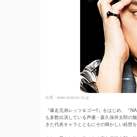
出典 :
www.amazon.co.jp
『爆走兄弟レッツ＆ゴー!!』をはじめ、『N
も多数出演している声優・森久保祥太郎の魅
きた代表キャラとともにその輝かしい経歴を