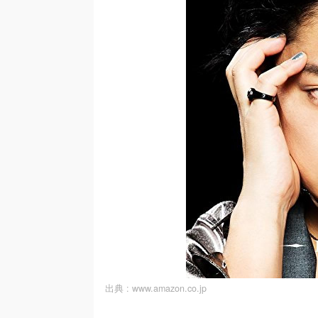
出典 :
www.amazon.co.jp