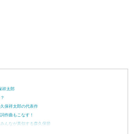
L
o
a
d
e
d
:
1
0
0
.
0
0
%
保祥太郎
は？
森久保祥太郎の代表作
作詞作曲もこなす！
？みんなが真似する森久保節