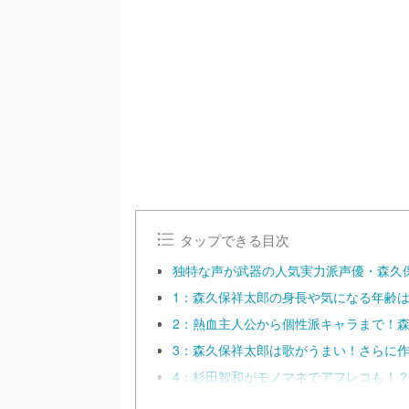
/
U
n
m
u
t
e
タップできる目次
独特な声が武器の人気実力派声優・森久
1：森久保祥太郎の身長や気になる年齢
2：熱血主人公から個性派キャラまで！
3：森久保祥太郎は歌がうまい！さらに
4：杉田智和がモノマネでアフレコも！