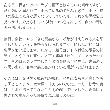
ある日、行きつけのクラブで部下と飲んでいた頼母ですが、
酒が強いと思われてしまっているので飲みすぎてしまい、帰
りの路上で気分が悪くなってしまいます。それを喪黒福造に
見つかり、介抱されている時につい心を許して、自分の苦し
みを明かしました。

後日、会社にやってきた喪黒から、頼母が甘えられる人を紹
介したいという話を持ちかけられますが、怪しんだ頼母は、
喪黒を追い返します。しかし、頼母は、もう我慢の限界の状
態で、とうとう仕事中に大声で怒鳴り散らしてしまったので
す。その日もクラブでしこたま酒を飲んだ頼母は、喪黒の話
を思い出し、名刺の裏に書かれている場所へと訪れました。

そこには、光り輝く観音様が現れ、頼母は安らぎと癒しを感
じ子どものように観音様に甘えるのでした。一方、頼母の妻
は、旦那が帰ってこないことを心配していました。喪黒に案
内されて妻が入った部屋で見た頼母の姿は……。
AD