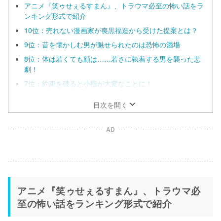
アニメ『笑ゥせぇるすまん』、トラウマ必至の怖い話をラ
ンキング形式で紹介
10位：売れない漫画家が喪黒福造から受けた提案とは？
9位：昔を懐かしむ男が魅せられたのは恐怖の酒場
8位：体は若くても顔は……若さに執着する男を襲った悲
劇！
7位：約束を破ると小指が大変なことに！
目次を開く
AD
アニメ『笑ゥせぇるすまん』、トラウマ必
至の怖い話をランキング形式で紹介