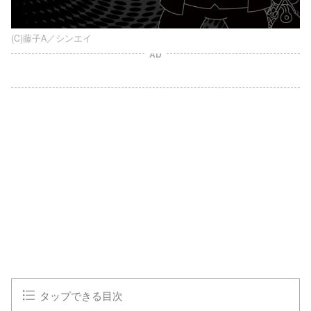
(C)藤子A／シンエイ
AD
タップできる目次