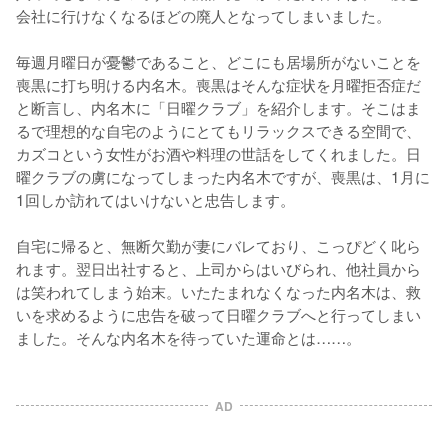
会社に行けなくなるほどの廃人となってしまいました。

毎週月曜日が憂鬱であること、どこにも居場所がないことを
喪黒に打ち明ける内名木。喪黒はそんな症状を月曜拒否症だ
と断言し、内名木に「日曜クラブ」を紹介します。そこはま
るで理想的な自宅のようにとてもリラックスできる空間で、
カズコという女性がお酒や料理の世話をしてくれました。日
曜クラブの虜になってしまった内名木ですが、喪黒は、1月に
1回しか訪れてはいけないと忠告します。

自宅に帰ると、無断欠勤が妻にバレており、こっぴどく叱ら
れます。翌日出社すると、上司からはいびられ、他社員から
は笑われてしまう始末。いたたまれなくなった内名木は、救
いを求めるように忠告を破って日曜クラブへと行ってしまい
ました。そんな内名木を待っていた運命とは……。
AD