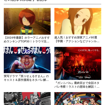
超人気！おすすめ深夜アニメ80選
【2024年最新】ホラーアニメおすす
【学園・アクションなどジャンル別
めランキングTOP30！トラウマ注意
に紹介！】
の名作を年代別に紹介
実写ドラマ『笑ゥせぇるすまん』の
キャスト＆原作漫画をネタバレ解説
『ガンニバル』最終回まで全話ネタ
ドーン！
バレ考察！ラストの意味を解説！原
作と異なる結末とは？