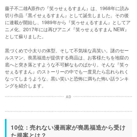
藤子不二雄A原作の『笑ゥせぇるすまん』は、1968年に読み
切り作品『黒イせぇるすまん』として誕生しました。その後
に連載が開始し、1989年から『笑ゥせぇるすまん』としてア
ニメ化、2017年には再びアニメ『笑ゥせぇるすまん NEW』
として蘇りました。

黒づくめで小太りの体型、そして不気味な高笑い。謎のセー
ルスマン、喪黒福造が提供する商品は、お客様たちを地獄の
底へと突き落とすような不可解なものばかり。そんな『笑ゥ
せぇるすまん』のストーリーの中でも一度見たら忘れられく
なってしまうような、黒い笑いと恐怖に満ちた怖い話ランキ
ングを紹介します。
AD
10位：売れない漫画家が喪黒福造から受け
た提案とは？