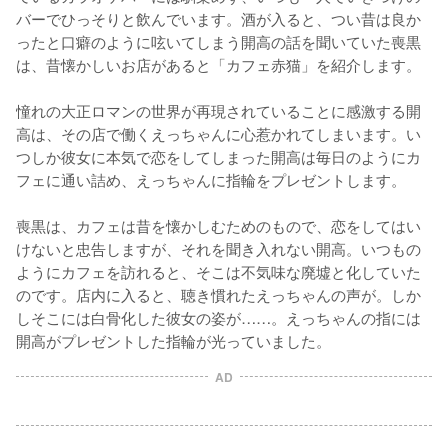
バーでひっそりと飲んでいます。酒が入ると、つい昔は良か
ったと口癖のように呟いてしまう開高の話を聞いていた喪黒
は、昔懐かしいお店があると「カフェ赤猫」を紹介します。

憧れの大正ロマンの世界が再現されていることに感激する開
高は、その店で働くえっちゃんに心惹かれてしまいます。い
つしか彼女に本気で恋をしてしまった開高は毎日のようにカ
フェに通い詰め、えっちゃんに指輪をプレゼントします。

喪黒は、カフェは昔を懐かしむためのもので、恋をしてはい
けないと忠告しますが、それを聞き入れない開高。いつもの
ようにカフェを訪れると、そこは不気味な廃墟と化していた
のです。店内に入ると、聴き慣れたえっちゃんの声が。しか
しそこには白骨化した彼女の姿が……。えっちゃんの指には
開高がプレゼントした指輪が光っていました。
AD