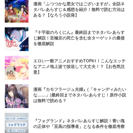
漫画「ふつつかな悪女ではございますが」全話ネ
タバレあらすじ＆感想を紹介！無料で読む方法は
ある？【なろう小説発】
『十字架のろくにん』最終話までネタバレあらす
じ解説！至極京の死亡を含む全ターゲットの最後
を徹底解説
エロい一般アニメおすすめTOP61！こんなエッチ
なアニメ地上波で放送して大丈夫！？【お色気注
意】
漫画『カモフラージュ夫婦』(「キャンディみたい
な……」)最終回までネタバレあらすじ！原作小説
は無料で読める？
『フォグランド』ネタバレあらすじ解説！青い塊
の正体や「至高の指導者」となる条件を徹底考察