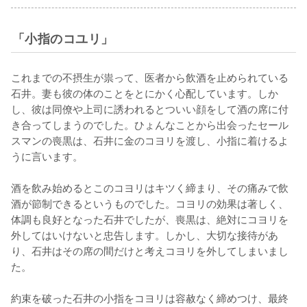
「小指のコユリ」
これまでの不摂生が祟って、医者から飲酒を止められている
石井。妻も彼の体のことをとにかく心配しています。しか
し、彼は同僚や上司に誘われるとついい顔をして酒の席に付
き合ってしまうのでした。ひょんなことから出会ったセール
スマンの喪黒は、石井に金のコヨリを渡し、小指に着けるよ
うに言います。

酒を飲み始めるとこのコヨリはキツく締まり、その痛みで飲
酒が節制できるというものでした。コヨリの効果は著しく、
体調も良好となった石井でしたが、喪黒は、絶対にコヨリを
外してはいけないと忠告します。しかし、大切な接待があ
り、石井はその席の間だけと考えコヨリを外してしまいまし
た。

約束を破った石井の小指をコヨリは容赦なく締めつけ、最終