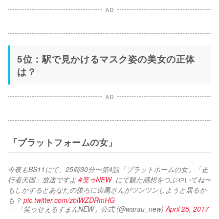
AD
5位：駅で見かけるマスク姿の美女の正体
は？
AD
「プラットフォームの女」
今夜もBS11にて、25時30分〜第4話「プラットホームの女」「走
行者天国」放送ですよ 
#笑ゥNEW
  にて観た感想をつぶやいてね〜
もしかするとあなたの後ろに喪黒さんがツンツンしようと居るか
も？ 
pic.twitter.com/zblWZDRmHG
— 「笑ゥせぇるすまんNEW」公式 (@warau_new)
April 25, 2017