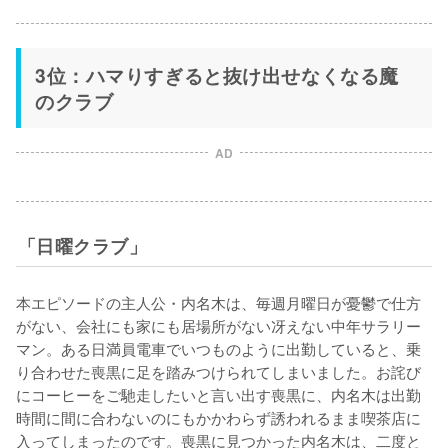
3位：ハマりすぎると抜け出せなくなる魔
のクラブ
AD
「日曜クラブ」
本エピソードの主人公・内名木は、毎週月曜日が憂鬱で仕方
がない、会社にも家にも居場所がない冴えない中年サラリー
マン。ある日満員電車でいつものように出勤していると、乗
り合わせた喪黒に足を踏みつけられてしまいました。お詫び
にコーヒーをご馳走したいと言い出す喪黒に、内名木は出勤
時間に間に合わないのにもかかわらず誘われるまま喫茶店に
入ってしまったのです。喪黒に見つかった内名木は、二度と