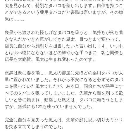
太を見かねて、特別なタバコを差し出します。自信を持つこ
とができるという薬用タバコだと喪黒は言いますが、その効
果は……。

喪黒から渡された怪しげなタバコを吸うと、気持ちが落ち着
きなんだかできる気がしてきた風太。目つきまで変わって、
店長に自分から顔剃りを担当したいと言い出します。いつも
とは比べ物にならないほどの鮮やかな手つきに、客も同僚も
店長も大絶賛。風太は生まれ変わったのです。

喪黒は既に姿を消し、風太の部屋に先ほどの薬用タバコが大
量に置かれていました。それから不安になると必ずそのタバ
コを吸っていた風太でしたが、ある日、同僚たちが勝手にす
べてのタバコを吸ってしまいました。先輩から顔を剃って欲
しいと急に頼まれ、動揺した風太は、タバコに頼ろうとしま
すが、無残にも1本も残っていませんでした。

完全に自分を見失った風太は、先輩の顔に思い切りカミソリ
を突き立ててしまうのでした。