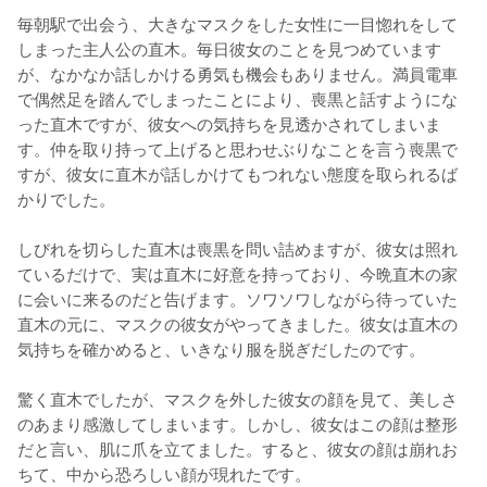
毎朝駅で出会う、大きなマスクをした女性に一目惚れをして
しまった主人公の直木。毎日彼女のことを見つめています
が、なかなか話しかける勇気も機会もありません。満員電車
で偶然足を踏んでしまったことにより、喪黒と話すようにな
った直木ですが、彼女への気持ちを見透かされてしまいま
す。仲を取り持って上げると思わせぶりなことを言う喪黒で
すが、彼女に直木が話しかけてもつれない態度を取られるば
かりでした。

しびれを切らした直木は喪黒を問い詰めますが、彼女は照れ
ているだけで、実は直木に好意を持っており、今晩直木の家
に会いに来るのだと告げます。ソワソワしながら待っていた
直木の元に、マスクの彼女がやってきました。彼女は直木の
気持ちを確かめると、いきなり服を脱ぎだしたのです。

驚く直木でしたが、マスクを外した彼女の顔を見て、美しさ
のあまり感激してしまいます。しかし、彼女はこの顔は整形
だと言い、肌に爪を立てました。すると、彼女の顔は崩れお
ちて、中から恐ろしい顔が現れたです。