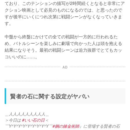
ており、このテンションの描写が2時間続くとなると非常にア
クション映画として必見のものになるのでは、と思ったので
すが後半にいくにつれ次第に戦闘シーンがなくなっていきま
す。

中盤から終盤にかけての全ての戦闘が一方的に行われるた
め、バトルシーンを楽しみに劇場で向かった人は頭を抱える
結果になりそう。最初の戦闘シーンは迫力抜群でとてもカッ
コいいのに……。
AD
賢者の石に関する設定がヤバい
＿人人人人人人人人人＿
＞今日は 
#いい石の日
＜
￣Y^Y^Y^Y^Y^Y^Y^Y^Y￣
#鋼の錬金術師
』に登場する賢者の石