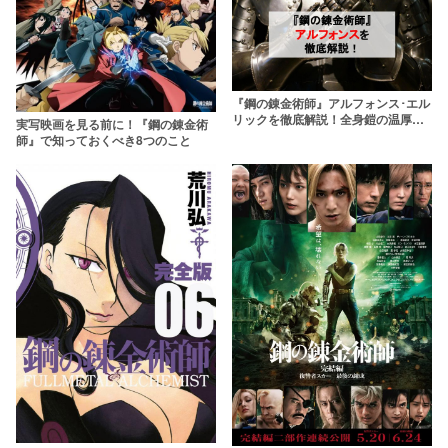
『鋼の錬金術師』アルフォンス･エル
リックを徹底解説！全身鎧の温厚な
実写映画を見る前に！『鋼の錬金術
錬金術師
師』で知っておくべき8つのこと