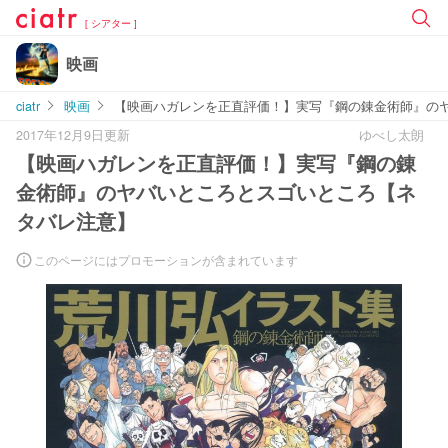
[ シアター ]
映画
ciatr
映画
【映画ハガレンを正直評価！】実写『鋼の錬金術師』の
2017年12月9日更新
ゆべし太朗
【映画ハガレンを正直評価！】実写『鋼の錬
金術師』のヤバいところとスゴいところ【ネ
タバレ注意】
このページにはプロモーションが含まれています