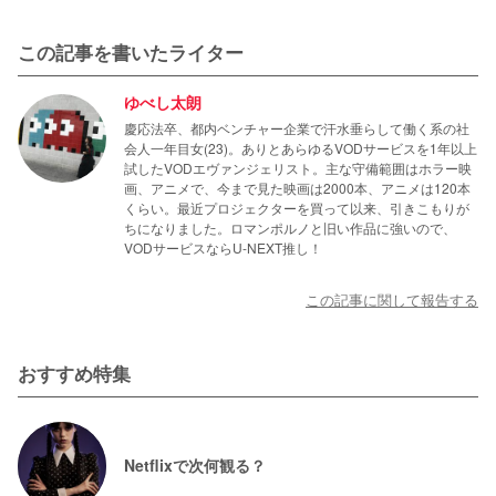
この記事を書いたライター
ゆべし太朗
慶応法卒、都内ベンチャー企業で汗水垂らして働く系の社
会人一年目女(23)。ありとあらゆるVODサービスを1年以上
試したVODエヴァンジェリスト。主な守備範囲はホラー映
画、アニメで、今まで見た映画は2000本、アニメは120本
くらい。最近プロジェクターを買って以来、引きこもりが
ちになりました。ロマンポルノと旧い作品に強いので、
VODサービスならU-NEXT推し！
この記事に関して報告する
おすすめ特集
Netflixで次何観る？