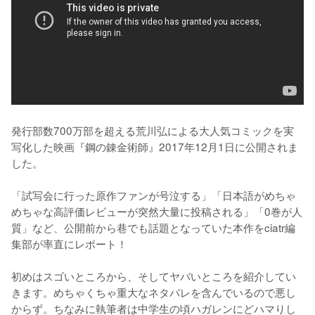
発行部数700万部を超える荒川弘による大人気コミックを実
写化した映画『鋼の錬金術師』2017年12月1日に公開されま
した。

「試写会に行った原作ファンが号泣する」「日本語がめちゃ
めちゃな高評価レビューが突然大量に投稿される」「0巻が人
質」など、公開前から巷でも話題となっていた本作をciatr編
集部が率直にレポート！

初めはスゴいところから、そしてヤバいところを紹介してい
きます。めちゃくちゃ重大なネタバレを含んでいるので悪し
からず。ちなみに執筆者は中学生の頃ハガレンにどハマりし