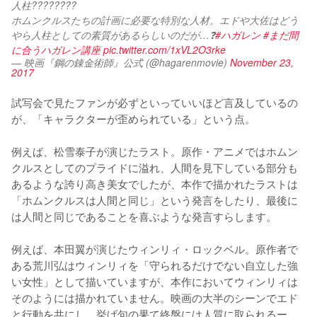
人柱????????
ホムンクルスたちの計画に必要な特別な人材。エドや大佐はどう
やら人柱としての素質があるらしいのだが…❓
#ハガレン
#まだ間
に合うハガレン講座
pic.twitter.com/1xVL2O3rke
— 映画『鋼の錬金術師』公式 (@hagarenmovie)
November 23,
2017
試写会で見たファンが必ずといっていいほど言及しているの
が、「キャラクターが歪められている」という点。

例えば、松雪泰子が演じたラスト。原作・アニメではホムン
クルスとしてのプライドに溢れ、人間を見下している部分も
あるような誇り高き美女でしたが、本作で描かれたラストは
「ホムンクルスは人間と同じ」という発言をしたり、最後に
は人間と同じであることを喜ぶような発言すらします。

例えば、本田翼が演じたウィンリィ・ロックベル。原作者で
ある荒川弘はウィンリィを「守られるだけでない自立した強
い女性」として描いていますが、本作においてウィンリィは
そのようには描かれていません。映画の大半のシーンでエド
と行動を共にし、挙げ句の果て終盤には人質に取られるー