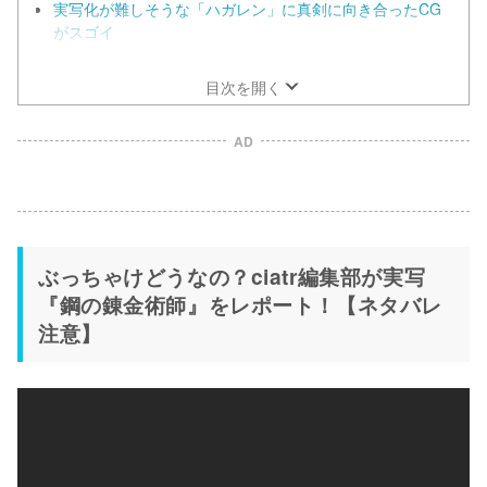
実写化が難しそうな「ハガレン」に真剣に向き合ったCG
がスゴイ
キャラクターの性格と信念が歪められすぎててヤバい
目次を開く
AD
ぶっちゃけどうなの？ciatr編集部が実写
『鋼の錬金術師』をレポート！【ネタバレ
注意】