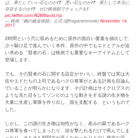
は、果たしていい石なのか❗❓　悪い石なのか❗❓　果たして本当に
存在するのか❗❓　ぜひ映画館でチェックを❗ 
pic.twitter.com/AQW8au4Lmp
— 映画『鋼の錬金術師』公式 (@hagarenmovie)
November 14,
2017
2時間という尺に収めるために原作の面白い要素を抽出して、
少々駆け足で進んでいく本作。原作の中でもエドとアルが追
い求める「賢者の石」は映画でも重要なキーアイテムとして
登場します。

でも、その賢者の石に関する設定がヤバい。終盤では実は大
佐やエドたちの上司であるハクロ将軍がとある計画を目論ん
でいることが明らかになります。その計画はサイクロプスの
ような見た目をしてゾンビのような動きをする謎の生き物を
大量に生産し軍隊を作り出し、国を支配する、というもので
した。

しかし、この謎の生き物は知性がなく、産みの親であるハク
ロ将軍を食べてしまったり、頭を撃たれるだけで死んでしま
ったり、そもそも戦闘力が高くなかったりと少し残念な設