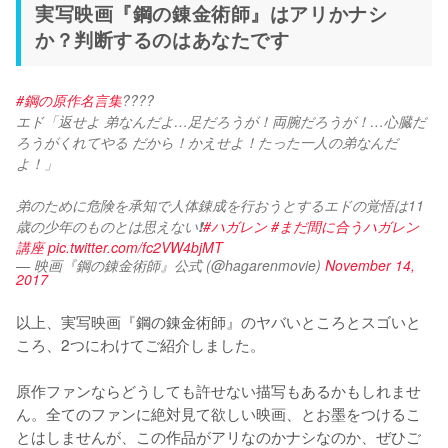
実写映画『鋼の錬金術師』はアリかナシ
か？判断するのはあなたです
#鋼の原作名言集
????
エド「返せよ 弟なんだよ…足だろうが！両腕だろうが！…心臓だ
ろうがくれてやる だから！かえせよ！たった一人の弟なんだ
よ！」
弟のために危険を承知で人体錬成を行おうとするエドの覚悟は11
歳の少年のものとは思えない❗
#ハガレン
#まだ間に合うハガレン
講座
pic.twitter.com/fc2VW4bjMT
— 映画『鋼の錬金術師』公式 (@hagarenmovie)
November 14,
2017
以上、実写映画『鋼の錬金術師』のヤバいところとスゴいと
ころ、2つにわけてご紹介しました。

原作ファンならどうしても許せない描写もあるかもしれませ
ん。全てのファンに絶対見て欲しい映画、とお墨をつけるこ
とはしませんが、この作品がアリなのかナシなのか、ぜひご