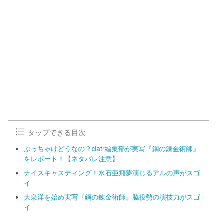
o
/
U
a
n
d
m
e
u
d
t
:
e
1
0
0
.
0
0
%
タップできる目次
ぶっちゃけどうなの？ciatr編集部が実写『鋼の錬金術師』
をレポート！【ネタバレ注意】
ナイスキャスティング！水石亜飛夢演じるアルの声がスゴ
イ
大泉洋を始め実写『鋼の錬金術師』脇役勢の演技力がスゴ
イ