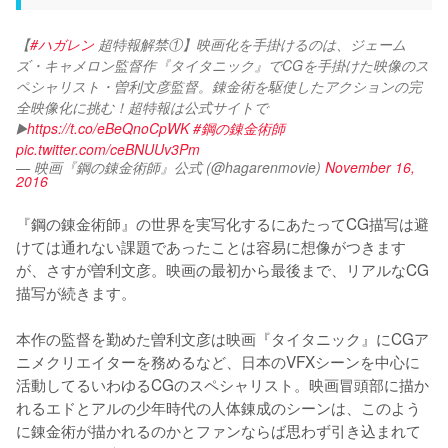
【
#ハガレン
 超特報解禁①】映画化を手掛けるのは、ジェーム
ズ・キャメロン監督作『タイタニック』でCGを手掛けた映像のス
ペシャリスト・曽利文彦監督。錬金術を駆使したアクションの完
全映像化に挑む！超特報は公式サイトで
▶️
https://t.co/eBeQnoCpWK
#鋼の錬金術師
pic.twitter.com/ceBNUUv3Pm
— 映画『鋼の錬金術師』公式 (@hagarenmovie)
November 16,
2016
『鋼の錬金術師』の世界を実写化するにあたってCG描写は避
けては通れない課題であったことは容易に想像がつきます
が、さすが曽利文彦。映画の最初から最後まで、リアルなCG
描写が続きます。

本作の監督を勤めた曽利文彦は映画『タイタニック』にCGア
ニメクリエイターを務めるなど、日本のVFXシーンを中心に
活動してるいわゆるCGのスペシャリスト。映画冒頭部に描か
れるエドとアルの少年時代の人体錬成のシーンは、このよう
に錬金術が描かれるのかとファンならば思わず引き込まれて