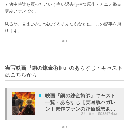
て懐中時計を買ったという痛い過去を持つ原作・アニメ鑑賞
済みファンです。

見るか、見まいか。悩んでるそんなあなたに、この記事を贈
ります。
AD
実写映画『鋼の錬金術師』のあらすじ・キャスト
はこちらから
映画『鋼の錬金術師』キャスト
一覧・あらすじ【実写版ハガレ
ン！原作ファンの評価感想あ
2月10日
508297view
り】
AD