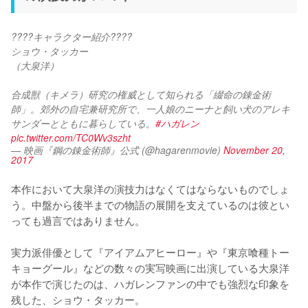
????キャラクター紹介????
ショウ・タッカー
（大泉洋）
合成獣（キメラ）研究の権威として知られる「綴命の錬金術
師」。郊外の自宅兼研究所で、一人娘のニーナと飼い犬のアレキ
サンダーとともに暮らしている。
#ハガレン
pic.twitter.com/TC0Wv3szht
— 映画『鋼の錬金術師』公式 (@hagarenmovie)
November 20,
2017
本作において大泉洋の演技力はなくてはならないものでしょ
う。中盤から後半までの物語の展開を支えているのは彼とい
っても過言ではありません。

実力派俳優として『アイアムアヒーロー』や『東京喰種トー
キョーグール』などの数々の実写映画に出演している大泉洋
が本作で演じたのは、ハガレンファンの中でも強烈な印象を
残した、ショウ・タッカー。
