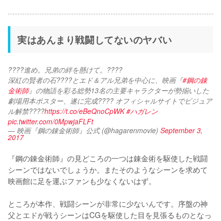
実はあんまり戦闘してないのヤバい
????進め。兄弟の絆を懸けて。????
深紅の賢者の石????とエド＆アル兄弟を中心に、映画『
#鋼の錬
金術師
』の物語を彩る総勢13名の主要キャラクターが勢揃いした
劇場用本ポスター、遂に完成???? オフィシャルサイトでビジュア
ル解禁????
https://t.co/eBeQnoCpWK
#ハガレン
pic.twitter.com/0MpwjaFLFt
— 映画『鋼の錬金術師』公式 (@hagarenmovie)
September 3,
2017
『鋼の錬金術師』の見どころの一つは錬金術を駆使した戦闘
シーンではないでしょうか。またそのようなシーンを求めて
映画館に足を運ぶファンも少なくないはず。

ところが本作、戦闘シーンが非常に少ないんです。序盤の神
父とエドが戦うシーンはCGを駆使した目を見張るものとなっ