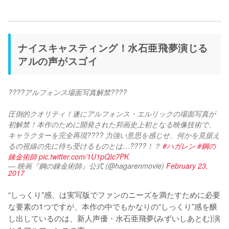
ナイスキャスティング！水石亜飛夢演じる
アルの声がスゴイ
????アルフォンス場面写真解禁????
圧倒的クオリティ！遂にアルフォンス・エルリックの場面写真が
初解禁！本作のために開発された邦画史上初となる映像技術で、
キャラクターを完全再現???? 力強い意思を感じせ、何かを見据え
るの視線の先に待ち受けるものとは…????！？ 
#ハガレン
#鋼の
錬金術師
pic.twitter.com/1U1pQIc7PK
— 映画『鋼の錬金術師』公式 (@hagarenmovie)
February 23,
2017
“しっくり”感、は実写版でファンのニーズを満たすために必要
な要素の1つですが、本作の中でもかなりの“しっくり”感を醸
し出しているのは、新人声優・水石亜飛夢(みずいしあとむ)演