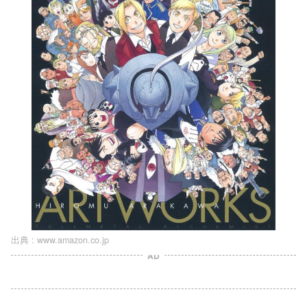
出典 :
www.amazon.co.jp
AD
L