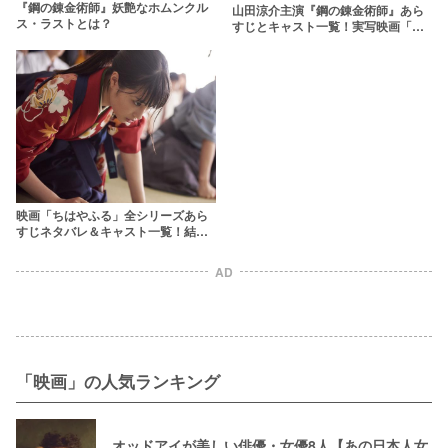
『鋼の錬金術師』妖艶なホムンクル
山田涼介主演『鋼の錬金術師』あら
ス・ラストとは？
すじとキャスト一覧！実写映画「復
讐者スカー/最後の錬成」は原作ラス
トまで描く完結編
映画「ちはやふる」全シリーズあら
すじネタバレ＆キャスト一覧！結末
は？広瀬すずの代表作をおさらい
AD
「映画」の人気ランキング
オッドアイが美しい俳優・女優8人【あの日本人女