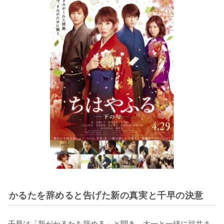
かるたを辞めると告げた新の真実と千早の決意
千早は「新がかるたを辞める」と聞き、太一と一緒に福井ま