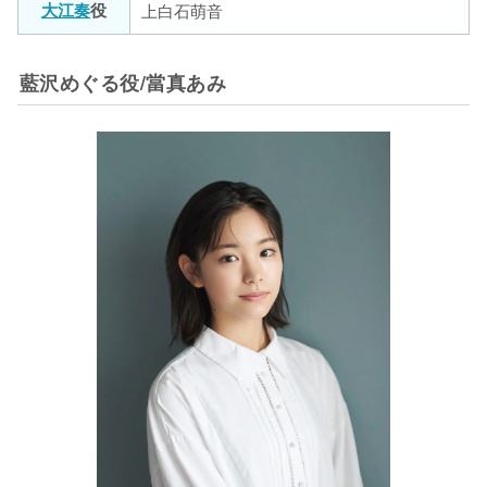
大江奏
役
上白石萌音
藍沢めぐる役/當真あみ