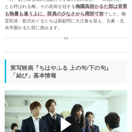
とも呼ばれる梅。その名前を冠する
梅園高校かるた部は背景
も熱量も違う上に、部員の少なさから廃部寸前
でした。幽
霊部員・藍沢めぐるたちは新顧問に大江奏を迎え、古豪・北
央学園かるた部に挑みます。
AD
実写映画『ちはやふる 上の句/下の句』
「結び」基本情報