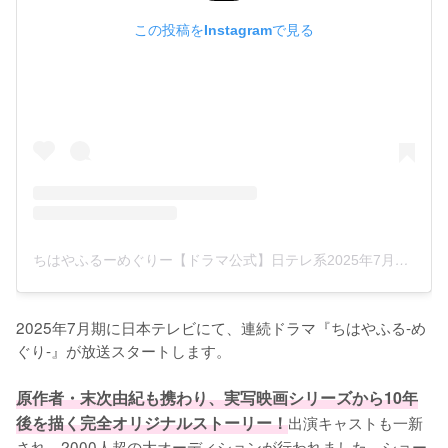
この投稿をInstagramで見る
ちはやふるーめぐりー【ドラマ公式】日テレ系2025年7月スタート(@chihaya_koshiki)がシェアした投稿
2025年7月期に日本テレビにて、連続ドラマ『ちはやふる-め
ぐり-』が放送スタートします。

原作者・末次由紀も携わり、実写映画シリーズから10年
後を描く完全オリジナルストーリー！
出演キャストも一新
され、2000人超の大オーディションが行われました。ショー