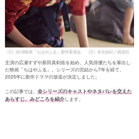
（C）2018映画「ちはやふる」製作委員会 （C）末次由紀／講談社
主演の広瀬すずや新田真剣佑を始め、人気俳優たちを輩出し
た映画「ちはやふる」。シリーズの完結から7年を経て、
2025年に新作ドラマの放送が決定しました。

この記事では、
全シリーズのキャストやネタバレを交えた
あらすじ、みどころを紹介
します。