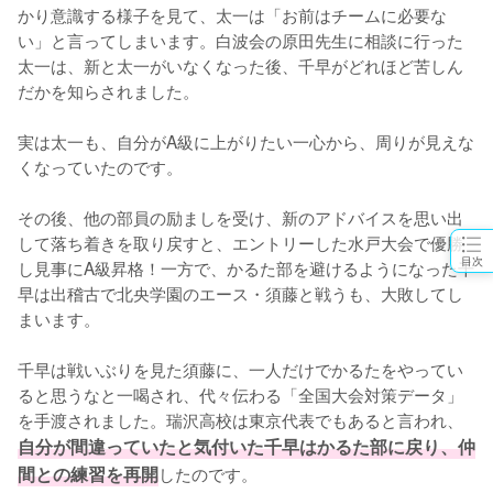
かり意識する様子を見て、太一は「お前はチームに必要な
い」と言ってしまいます。白波会の原田先生に相談に行った
太一は、新と太一がいなくなった後、千早がどれほど苦しん
だかを知らされました。

実は太一も、自分がA級に上がりたい一心から、周りが見えな
くなっていたのです。

その後、他の部員の励ましを受け、新のアドバイスを思い出
して落ち着きを取り戻すと、エントリーした水戸大会で優勝
目次
し見事にA級昇格！一方で、かるた部を避けるようになった千
早は出稽古で北央学園のエース・須藤と戦うも、大敗してし
まいます。

千早は戦いぶりを見た須藤に、一人だけでかるたをやってい
ると思うなと一喝され、代々伝わる「全国大会対策データ」
を手渡されました。瑞沢高校は東京代表でもあると言われ、
自分が間違っていたと気付いた千早はかるた部に戻り、仲
間との練習を再開
したのです。