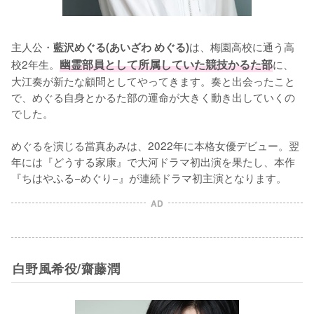
主人公・
は、梅園高校に通う高
藍沢めぐる(あいざわ めぐる)
校2年生。
幽霊部員として所属していた競技かるた部
に、
大江奏が新たな顧問としてやってきます。奏と出会ったこと
で、めぐる自身とかるた部の運命が大きく動き出していくの
でした。

めぐるを演じる當真あみは、2022年に本格女優デビュー。翌
年には『どうする家康』で大河ドラマ初出演を果たし、本作
『ちはやふる−めぐり−』が連続ドラマ初主演となります。
AD
白野風希役/齋藤潤