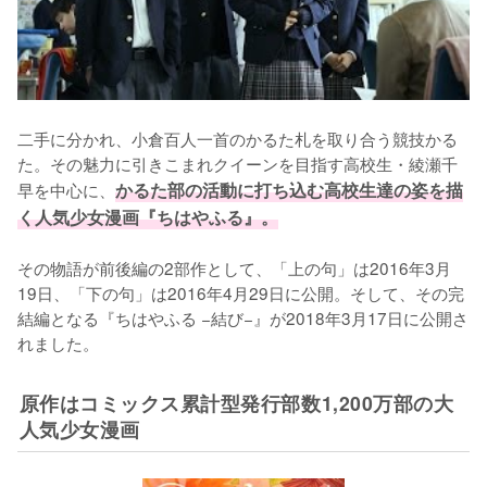
二手に分かれ、小倉百人一首のかるた札を取り合う競技かる
た。その魅力に引きこまれクイーンを目指す高校生・綾瀬千
早を中心に、
かるた部の活動に打ち込む高校生達の姿を描
く人気少女漫画『ちはやふる』。
その物語が前後編の2部作として、「上の句」は2016年3月
19日、「下の句」は2016年4月29日に公開。そして、その完
結編となる『ちはやふる −結び−』が2018年3月17日に公開さ
れました。
原作はコミックス累計型発行部数1,200万部の大
人気少女漫画