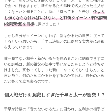
で会いに行きますが、新のかるたの師匠で名人だった祖父が
亡くなったと知ることに。新に「待ってる」と告げ、
今より
も強くならなければいけない、と打倒クイーン・若宮詩暢
(松岡茉優)を目標
に掲げました！

しかし自分がクイーンになれば、新はかるたの世界に戻って
くるという思いから、千早は詩暢との圧倒的な実力差に余裕
を失っていきます……。

唯一勝てない相手・新がかるたを辞めることに納得できずに
いた詩暢は、新の祖父の法事で弔いかるたをしようと持ちか
けました。変わってしまった新に「やっててもつまらん」と
言い放ち、何のためにかるたをするのか問われ、自分のため
だと答えて立ち去るのです。
個人戦だけを意識しすぎた千早と太一が衝突！？
千早が詩暢の「音のないかるた」に囚われ、左利きの相手ば