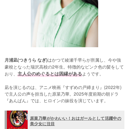
はかつて綾瀬千早らが所属し、今や強
月浦凪(つきうら なぎ)
豪校となった瑞沢高校の2年生。特徴的なピンク色の髪をして
おり、
主人公のめぐるとは因縁がある
ようです。

凪を演じるのは、アニメ映画『すずめの戸締まり』(2022年)
で主人公の声を担当した原菜乃華。2025年度前期の朝ドラ
『あんぱん』では、ヒロインの妹役を演じています。
原菜乃華がかわいい！おはガールとして活躍中の
美少女に注目