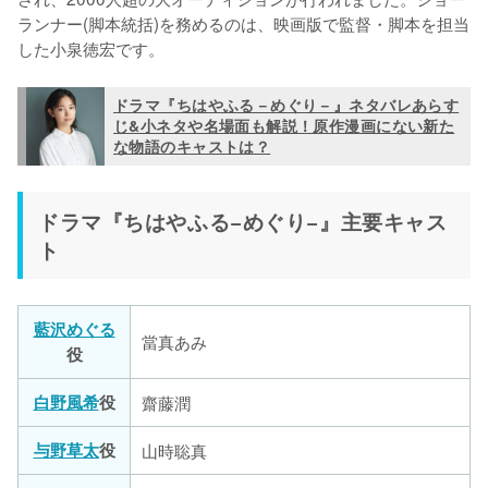
ランナー(脚本統括)を務めるのは、映画版で監督・脚本を担当
した小泉徳宏です。
ドラマ『ちはやふる－めぐり－』ネタバレあらす
じ&小ネタや名場面も解説！原作漫画にない新た
な物語のキャストは？
ドラマ『ちはやふる−めぐり−』主要キャス
ト
藍沢めぐる
當真あみ
役
白野風希
役
齋藤潤
与野草太
役
山時聡真