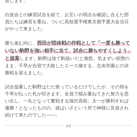
会します。

白波会との練習試合を経て、お互いの弱点を確認し合えた部
員たちは練習を重ね、ついに高校選手権東京都予選大会当日
がやって来ました。

勝ち進む内に、
西田が団体戦の作戦として「一度も勝って
いない駒野を強い相手に当て、試合に勝ちやすくしよう」
と提案
します。駒野は捨て駒扱いだと激怒。気まずい状態の
まま、千早が合宿で大敗したエース擁する、北央学園との決
勝戦を迎えました。

試合放棄した駒野はただ座っているだけでしたが、その頬を
千早が払った札が叩きます。全員で積み重ねてきた努力を思
い出し、一丸となって奮戦する瑞沢高校。太一が勝利すれば
優勝！となったものの、彼はいざという所で神様に見放され
続けて来たのでした――。
AD