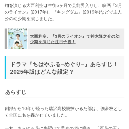
翔を演じる大西利空は生後5ヶ月で芸能界入りし、映画『3月
のライオン』(2017年)、『キングダム』(2019年)などで主人
公の幼少期を演じました。
大西利空、『3月のライオン』で神木隆之介の幼
少期を演じた注目子役！
ドラマ『ちはやふる−めぐり−』あらすじ！
2025年版はどんな設定？
あらすじ
創部から10年が経った瑞沢高校競技かるた部は、強豪校とし
て全国に名を轟かせていました。

一方、あらゆる花に先駆けて早春の頃に咲き、「百花の王」