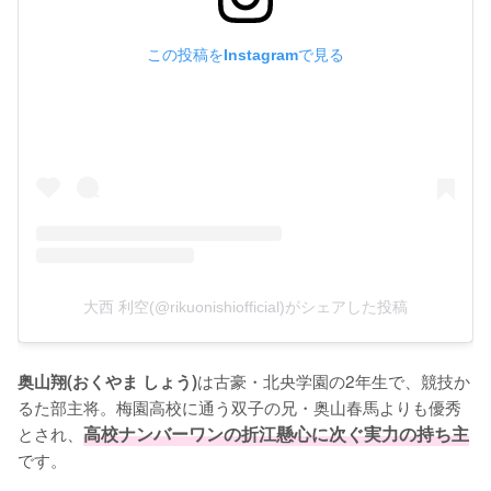
この投稿をInstagramで見る
大西 利空(@rikuonishiofficial)がシェアした投稿
は古豪・北央学園の2年生で、競技か
奥山翔(おくやま しょう)
るた部主将。梅園高校に通う双子の兄・奥山春馬よりも優秀
とされ、
高校ナンバーワンの折江懸心に次ぐ実力の持ち主
です。
