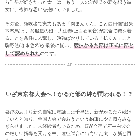
ら千早が好きだった太一は、もう一人の幼馴染の新を想う彼
女に、複雑な思いを抱いていました。

その後、経験者で実力もある「肉まんくん」こと西田優征(矢
本悠馬)と、呉服屋の娘・大江奏(上白石萌音)が試合で袴を着
ることを条件に入部し、勉強ばかりしている「机くん」こと
駒野勉(森永悠希)が最後に揃い、
競技かるた部は正式に部と
して認められた
のです。
AD
いざ東京都大会へ！かるた部の絆が問われる！？
喜びのあまり新の自宅に電話した千早は、新がかるたを続け
ていると知り、全国大会で会おうという約束にやる気をみな
ぎらせました。未経験者もいるため、GW合宿で府中白波会
の厳しい指導を受ける中、遠征試合に出向いた太一が新と再