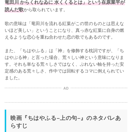
竜田川 からくれなゐに 水くくるとは」という在原業平が
読んだ歌
から取られています。

歌の意味は「竜田川を流れる紅葉がこの世のものとは思えな
いほど美しい」ということになり、真っ赤な紅葉に自身の燃
えるような恋心を重ね合わせた恋の歌でもあるのです。

また、「ちはやふる」は「神」を修飾する枕詞ですが、「ち
はやぶる神」と言った場合、荒々しい神という意味になりま
す。それも単なる荒々しさではなく、ぶれない軸を持った安
定感のある荒々しさ、作中では回転するコマに例えられてい
ました。
AD
映画『ちはやふる−上の句−』のネタバレあ
らすじ