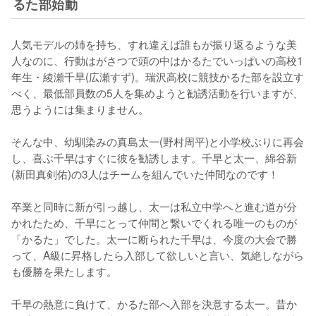
るた部始動
人気モデルの姉を持ち、すれ違えば誰もが振り返るような美
人なのに、行動はがさつで頭の中はかるたでいっぱいの高校1
年生・綾瀬千早(広瀬すず)。瑞沢高校に競技かるた部を設立す
べく、最低部員数の5人を集めようと勧誘活動を行いますが、
思うようには集まりません。

そんな中、幼馴染みの真島太一(野村周平)と小学校ぶりに再会
し、喜ぶ千早はすぐに彼を勧誘します。千早と太一、綿谷新
(新田真剣佑)の3人はチームを組んでいた仲間なのです！

卒業と同時に新が引っ越し、太一は私立中学へと進む道が分
かれたため、千早にとって仲間と繋いでくれる唯一のものが
「かるた」でした。太一に断られた千早は、今度の大会で勝
って、A級に昇格したら入部して欲しいと言い、気絶しながら
も優勝を果たします。

千早の熱意に負けて、かるた部へ入部を決意する太一。昔か