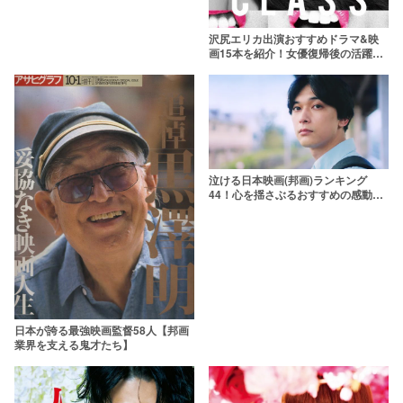
沢尻エリカ出演おすすめドラマ&映
画15本を紹介！女優復帰後の活躍が
輝かしい【2020年最新版】
泣ける日本映画(邦画)ランキング
44！心を揺さぶるおすすめの感動作
を厳選
日本が誇る最強映画監督58人【邦画
業界を支える鬼才たち】