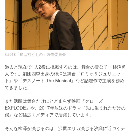
©2018「猫は抱くもの」製作委員会
過去と現在で1人2役に挑戦するのは、舞台の貴公子・柿澤勇
人です。劇団四季出身の柿澤は舞台『ロミオ＆ジュリエッ
ト』や『デスノート The Musical』など話題作で主演を務め
てきました。

また活躍は舞台だけにとどまらず映画『クローズ 
EXPLODE』や、2017年放送のドラマ『先に生まれただけの
僕』など幅広くメディアで活躍しています。

そんな柿澤が演じるのは、沢尻エリカ演じる沙織に近づくテ