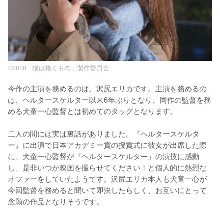
©2018「猫は抱くもの」製作委員会
今作の主演を務めるのは、沢尻エリカです。主演を務めるの
は、ヘルタースケルター以来6年ぶりとなり、同作の監督を務
める犬童一心監督とは初めてのタッグとなります。

二人の間には実は裏話がありました。『ヘルタースケルタ
ー』に出演で日本アカデミー賞の授賞式に彼女が出席した際
に、犬童一心監督が『ヘルタースケルター』の演技に感動
し、是非いつか映画を撮らせてください！と個人的に熱烈な
オファーをしていたようです。沢尻エリカ本人も犬童一心が
今回監督を務めると聞いて即決したらしく、お互いにとって
念願の作品となりそうです。
