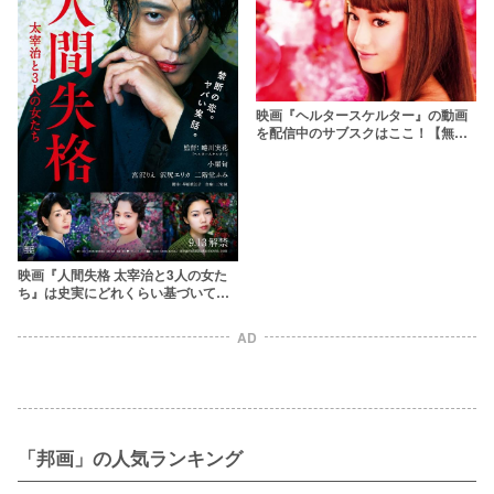
映画『ヘルタースケルター』の動画
を配信中のサブスクはここ！【無料
あり】
映画『人間失格 太宰治と3人の女た
ち』は史実にどれくらい基づいてい
る？ネタバレありで見どころ紹介！
AD
「邦画」の人気ランキング