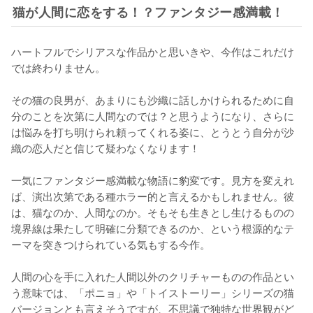
猫が人間に恋をする！？ファンタジー感満載！
ハートフルでシリアスな作品かと思いきや、今作はこれだけ
では終わりません。

その猫の良男が、あまりにも沙織に話しかけられるために自
分のことを次第に人間なのでは？と思うようになり、さらに
は悩みを打ち明けられ頼ってくれる姿に、とうとう自分が沙
織の恋人だと信じて疑わなくなります！

一気にファンタジー感満載な物語に豹変です。見方を変えれ
ば、演出次第である種ホラー的と言えるかもしれません。彼
は、猫なのか、人間なのか。そもそも生きとし生けるものの
境界線は果たして明確に分類できるのか、という根源的なテ
ーマを突きつけられている気もする今作。

人間の心を手に入れた人間以外のクリチャーものの作品とい
う意味では、「ポニョ」や「トイストーリー」シリーズの猫
バージョンとも言えそうですが、不思議で独特な世界観がど