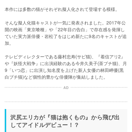
本作には多数の猫がそれぞれ擬人化されて登場する模様。

そんな擬人化猫キャストが一気に発表されました。2017年公
開の映画「東京喰種」や「22年目の告白」で存在感を発揮し
ていた実力派俳優・岩松了をはじめ新たに9名のキャストが追
加。

テレビディレクターである藤村忠寿(サビ猫)、『着信アリ2』
や『妖怪大戦争』に出演経験のある今井久美子(茶ブチ猫)、月
9「いつ恋」に出演し知名度を上げた新人女優の林田岬優(黒
白ブチ猫)など個性的豊かな俳優陣が集結しました。
AD
沢尻エリカが『猫は抱くもの』から飛び出
してアイドルデビュー！？