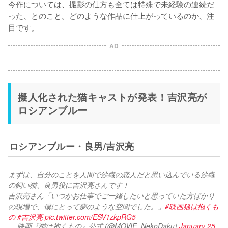
今作については、撮影の仕方も全ては特殊で未経験の連続だ
った、とのこと。どのような作品に仕上がっているのか、注
目です。
AD
擬人化された猫キャストが発表！吉沢亮が
ロシアンブルー
ロシアンブルー・良男/吉沢亮
まずは、自分のことを人間で沙織の恋人だと思い込んでいる沙織
の飼い猫、良男役に吉沢亮さんです！
吉沢亮さん「いつかお仕事でご一緒したいと思っていた方ばかり
の現場で、僕にとって夢のような空間でした。」
#映画猫は抱くも
の
#吉沢亮
pic.twitter.com/ESV1zkpRG5
— 映画『猫は抱くもの』公式 (@MOVIE_NekoDaku)
January 25,