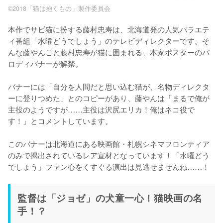
©2018「猫は抱くもの」製作委員会
本作でサビ猫に扮する藤村忠寿は、北海道発の人気バラエテ
ィ番組「水曜どうでしょう」のテレビディレクターです。そ
んな藤やんこと藤村忠寿が猫に囲まれる、本家ポスターのパ
ロディバナーが解禁。

バナーには「自分を人間だと思い込む猫が、名物ディレクタ
ーに登りつめた」とのコピーがあり、藤やんは「まるで俺が
主役のようですが……主役は沢尻エリカ！俺はネコ役で
す！」とコメントしています。

このバナーは北海道にある映画館・札幌シネマフロンティア
のみで掲出されているレア宣材となっています！「水曜どう
でしょう」ファン心をくすぐる演出は見逃せませんね……！
監督は「ジョゼ」の犬童一心！猫映画の名
手！？