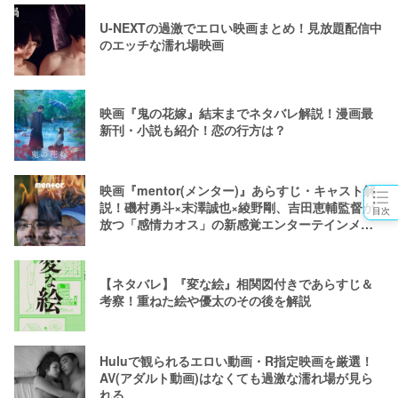
U-NEXTの過激でエロい映画まとめ！見放題配信中
のエッチな濡れ場映画
映画『鬼の花嫁』結末までネタバレ解説！漫画最
新刊・小説も紹介！恋の行方は？
映画『mentor(メンター)』あらすじ・キャスト解
説！磯村勇斗×末澤誠也×綾野剛、吉田恵輔監督が
目次
放つ「感情カオス」の新感覚エンターテインメン
ト
【ネタバレ】『変な絵』相関図付きであらすじ＆
考察！重ねた絵や優太のその後を解説
Huluで観られるエロい動画・R指定映画を厳選！
AV(アダルト動画)はなくても過激な濡れ場が見ら
れる