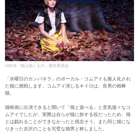
©2018「猫は抱くもの」製作委員会
「水曜日のカンパネラ」のボーカル・コムアイも擬人化され
た猫に挑戦します。コムアイ演じるキイロは、良男の相棒
猫。

猫映画に出演できると聞いて「猫と遊べる」と意気揚々なコ
ムアイでしたが、実際は自らが猫に扮する役だったため、猫
とは戯れることができなかったと残念そう。また同じ猫にな
りきった吉沢のことを完璧な猫男と称しました。