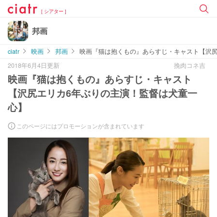
[ シアター ]
邦画
ciatr
映画
邦画
映画『猫は抱くもの』あらすじ・キャスト【沢尻
2018年6月4日更新
挽肉コネ吉
映画『猫は抱くもの』あらすじ・キャスト
【沢尻エリカ6年ぶりの主演！監督は犬童一
心】
このページにはプロモーションが含まれています