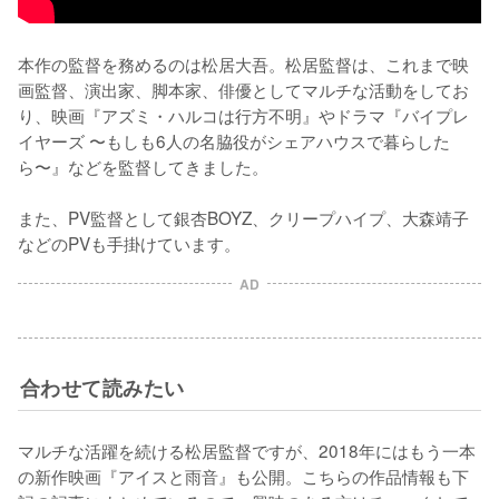
本作の監督を務めるのは松居大吾。松居監督は、これまで映
画監督、演出家、脚本家、俳優としてマルチな活動をしてお
り、映画『アズミ・ハルコは行方不明』やドラマ『バイプレ
イヤーズ 〜もしも6人の名脇役がシェアハウスで暮らした
ら〜』などを監督してきました。

また、PV監督として銀杏BOYZ、クリープハイプ、大森靖子
などのPVも手掛けています。
AD
合わせて読みたい
マルチな活躍を続ける松居監督ですが、2018年にはもう一本
の新作映画『アイスと雨音』も公開。こちらの作品情報も下