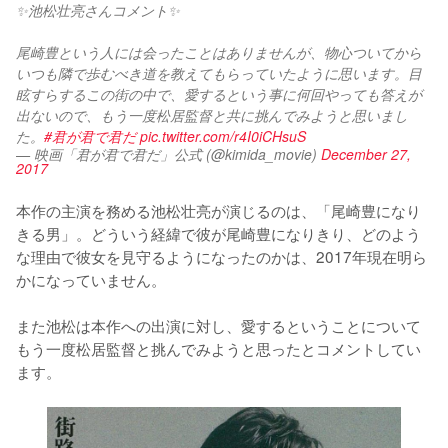
✨池松壮亮さんコメント✨
尾崎豊という人には会ったことはありませんが、物心ついてから
いつも隣で歩むべき道を教えてもらっていたように思います。目
眩すらするこの街の中で、愛するという事に何回やっても答えが
出ないので、もう一度松居監督と共に挑んでみようと思いまし
た。
#君が君で君だ
pic.twitter.com/r4I0iCHsuS
— 映画「君が君で君だ」公式 (@kimida_movie)
December 27,
2017
本作の主演を務める池松壮亮が演じるのは、「尾崎豊になり
きる男」。どういう経緯で彼が尾崎豊になりきり、どのよう
な理由で彼女を見守るようになったのかは、2017年現在明ら
かになっていません。

また池松は本作への出演に対し、愛するということについて
もう一度松居監督と挑んでみようと思ったとコメントしてい
ます。