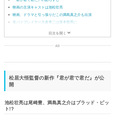
映画の主演キャストは池松壮亮
映画、ドラマと引っ張りだこの満島真之介も出演
名バイプレイヤー大倉孝二は坂本龍馬に
目次を開く
AD
松居大悟監督の新作『君が君で君だ』が公
開
池松壮亮は尾崎豊、満島真之介はブラッド・ピッ
ト!?