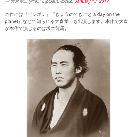
— 大倉孝二 (@95PDjpQsuEwbc8Z)
January 13, 2017
本作には『ピンポン』『きょうのできごと a day on the 
planet』などで知られる大倉孝二も出演します。本作で大倉
が本作で演じるのは坂本龍馬。