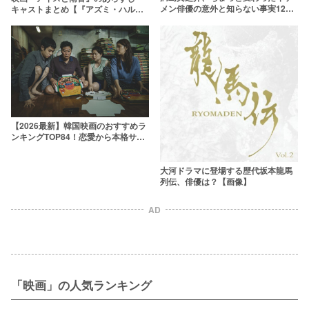
メン俳優の意外と知らない事実12選
キャストまとめ【『アズミ・ハルコ
【自転車で日本一周？！】
は行方不明』松居大悟監督】
【2026最新】韓国映画のおすすめラ
ンキングTOP84！恋愛から本格サス
ペンスまで傑作ぞろい
大河ドラマに登場する歴代坂本龍馬
列伝、俳優は？【画像】
AD
「映画」の人気ランキング