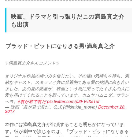
映画、ドラマと引っ張りだこの満島真之介
も出演
ブラッド・ピットになりきる男/満島真之介
✨満島真之介さんコメント✨
オリジナル作品の持つ力を信じたい。その強い気持ちを持ち、素
敵なキャスト、スタッフと共に普遍的である愛の物語に向き合い
ました。あの夏の熱量が、映画という風に乗ってたくさんの人に
愛を届けてくれることを願っています。カムサハムニダ。サラン
ヘヨ。
#君が君で君だ
pic.twitter.com/p3FVvXsTuf
— 映画「君が君で君だ」公式 (@kimida_movie)
December 28,
2017
本作には満島真之介が出演することも明らかになっていま
す。彼が劇中で演じるのは、「ブラッド・ピットになりきる