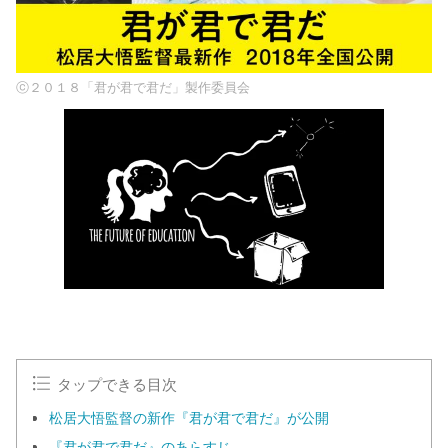
ⓒ２０１８「君が君で君だ」製作委員会
タップできる目次
松居大悟監督の新作『君が君で君だ』が公開
『君が君で君だ』のあらすじ