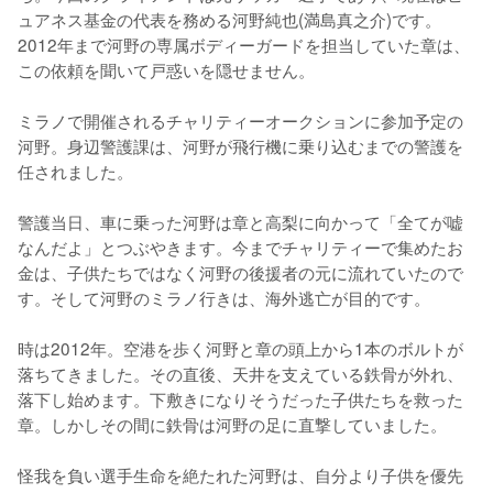
ュアネス基金の代表を務める河野純也(満島真之介)です。
2012年まで河野の専属ボディーガードを担当していた章は、
この依頼を聞いて戸惑いを隠せません。

ミラノで開催されるチャリティーオークションに参加予定の
河野。身辺警護課は、河野が飛行機に乗り込むまでの警護を
任されました。

警護当日、車に乗った河野は章と高梨に向かって「全てが嘘
なんだよ」とつぶやきます。今までチャリティーで集めたお
金は、子供たちではなく河野の後援者の元に流れていたので
す。そして河野のミラノ行きは、海外逃亡が目的です。

時は2012年。空港を歩く河野と章の頭上から1本のボルトが
落ちてきました。その直後、天井を支えている鉄骨が外れ、
落下し始めます。下敷きになりそうだった子供たちを救った
章。しかしその間に鉄骨は河野の足に直撃していました。

怪我を負い選手生命を絶たれた河野は、自分より子供を優先