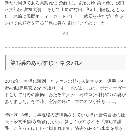
新たな同僚である高梨雅也(斎藤工)、菅沼まゆ(菜々緒)、沢口
正太郎(間宮祥太朗)、そして上司の村田五郎(上川隆也)ととも
に、島崎は民間ボディーガードとして、武器を持たずに命を
かけて依頼者を守る任務に身を投じていくのでした。
AD
第1話のあらすじ・ネタバレ
2012年、空港に殺到したファンの間を人気サッカー選手・河
野純也(満島真之介)が通ります。その近くには、ボディーガー
ドとして河野の護衛にあたる主人公・島崎章(木村拓哉)の姿が
ありました。その時、空港の床に一本のネジが落ち……。

時は2018年、工事現場の誘導係をしていた章は警備会社の社
長・今関重信(永島敏行)から、新しく設立される「身辺警護
課」に入ってほしいと頼まれます。過去のある出来事を引き