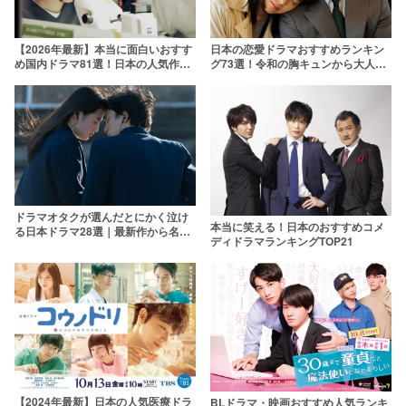
【2026年最新】本当に面白いおすす
日本の恋愛ドラマおすすめランキン
め国内ドラマ81選！日本の人気作品
グ73選！令和の胸キュンから大人向
を厳選
けドロドロまで【2026年最新】
ドラマオタクが選んだとにかく泣け
本当に笑える！日本のおすすめコメ
る日本ドラマ28選｜最新作から名作
ディドラマランキングTOP21
まで【2026年】
【2024年最新】日本の人気医療ドラ
BLドラマ・映画おすすめ人気ランキ