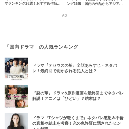
マランキング25選！おすすめ作品を
ング36選！国内の作品からアジアBL
一覧で紹介
まで【2026年最新】
AD
「国内ドラマ」の人気ランキング
ドラマ『テセウスの船』全話あらすじ・ネタバ
レ！最終回で明かされる犯人とは？
『惡の華』ドラマ&原作漫画を最終回までネタバレ
解説！アニメは「ひどい」？結末は？
ドラマ『Tシャツが乾くまで』ネタバレ感想＆不倫
の真相や結末を考察！充の免許証に隠されたヒン
トも解説