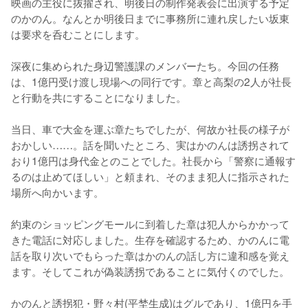
映画の主役に抜擢され、明後日の制作発表会に出演する予定
のかのん。なんとか明後日までに事務所に連れ戻したい坂東
は要求を呑むことにします。

深夜に集められた身辺警護課のメンバーたち。今回の任務
は、1億円受け渡し現場への同行です。章と高梨の2人が社長
と行動を共にすることになりました。

当日、車で大金を運ぶ章たちでしたが、何故か社長の様子が
おかしい……。話を聞いたところ、実はかのんは誘拐されて
おり1億円は身代金とのことでした。社長から「警察に通報す
るのは止めてほしい」と頼まれ、そのまま犯人に指示された
場所へ向かいます。

約束のショッピングモールに到着した章は犯人からかかって
きた電話に対応しました。生存を確認するため、かのんに電
話を取り次いでもらった章はかのんの話し方に違和感を覚え
ます。そしてこれが偽装誘拐であることに気付くのでした。

かのんと誘拐犯・野々村(平埜生成)はグルであり、1億円を手