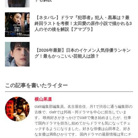
【ネタバレ】ドラマ『犯罪者』犯人・黒幕は？最
終回ラストを考察！太田愛の原作小説で描かれる3
人のその後を解説【アマプラ】
【2026年最新】日本のイケメン人気俳優ランキン
グ！最もかっこいい芸能人は誰？
この記事を書いたライター
横山果凛
ciatr編集部編集員。名古屋在住、月1で渋谷に通う編集部の
古株で、ciatrでは邦画・邦ドラマを中心に担当していま
す。 映画好きがきっかけでciatrで働き始めましたが、仕事
で国内ドラマを担当し始めてからドラマも気になってチェ
ックするようになりました。好きな俳優は山田孝之、好き
な女優は満島ひかりです。 国内ドラマの最新情報は常にチ