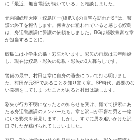
に「最近、無言電話が続いている」と相談しました。

元内閣総理大臣・鮫島匡一(橋爪功)の自宅を訪れたSPは、警
護の終了を報告します。何者かに狙われていると感じる鮫島
は、身辺警護課に警護の依頼をしました。BGは経験豊富な章
が担当することに。

鮫島には小学生の孫・彩矢がいます。彩矢の両親は去年離婚
し、現在は鮫島・彩矢の母親・彩矢の3人暮らしです。

警備の最中、村田は章に自身の過去について打ち明けまし
た。村田が元SPであることを知り驚く章。SP時代、必要のな
い発砲をしてしまったことがあると村田は話します。

彩矢が行方不明になったとの知らせを受け、慌てて捜索にあ
たる身辺警護課のメンバーたち。章と沢口が不審な男と一緒
にいる彩矢を発見します。しかし、すぐに男を追いかけた沢
口でしたが逃げられてしまいました。

翌日、彩矢は学校の社会科見学に出かけます。彩矢の警護を