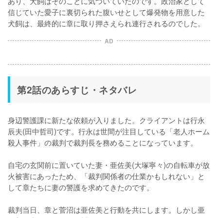
あり、犬飼はそのことに気づいていたのです。政治家として
信じていた愛子に裏切られた腹いせとして爆発物を用意した
犬飼は、最終的に章に取り押さえられ連行されるのでした。
AD
第2話のあらすじ・ネタバレ
身辺警護課に新たな依頼が入りました。クライアントは行永
辰夫(田中哲司)です。行永は世間が注目している「老人ホーム
殺人事件」の裁判で裁判長を務めることになっています。

自宅の玄関前に置いていた妻・亜佐美(大塚寧々)の自転車が放
火被害にあったため、「裁判関係者の仕業かもしれない」と
して章たちに妻の警護を求めてきたのです。

裁判当日、章と菅沼は亜佐美と行動を共にします。しかし亜