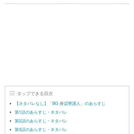
L
o
/
U
a
n
d
m
e
u
d
t
:
e
1
0
0
.
0
0
%
タップできる目次
【ネタバレなし】「BG 身辺警護人」のあらすじ
第1話のあらすじ・ネタバレ
第2話のあらすじ・ネタバレ
第3話のあらすじ・ネタバレ