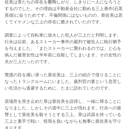
佐美は章たちの存在を鬱陶しがり、しきりに一人になろうと
するのでした。その理由は不動産会社に勤める三上勇作(石黒
英雄)に会うためです。不倫関係にはないものの、亜佐美は若
くてイケメンな三上の存在に癒されていたのです。

調査によって自転車に放火した犯人が三上だと判明します。
行永は以前、あるストーカー事件の裁判で被告人に執行猶予
を与えました。「またストーカーに襲われるのでは」と心を
病んだ被害女性は半年前に自殺してしまいます。その女性の
夫が三上だったのです。

警護の目を掻い潜った亜佐美は、三上の紹介で借りることに
なったトランクルームにいました。裁判官の妻という息苦し
い生活から逃避するために、たまに訪れていたのです。

居場所を突き止めた章は亜佐美を説得し、一緒に帰ることに
なりました。しかしその道中に三上が現れます。行永への復
讐として亜佐美を殺そうとする三上。章は武器を持っている
三上と素手で戦い、怪我を負いながらも無事に亜佐美を守り
きります。
