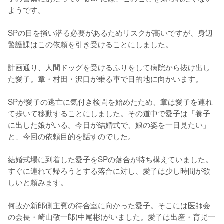
ようです。

SPの目を掻い潜る必要があるためリスクが高いですが、身辺
警護課はこの依頼を引き受けることにしました。

計画通り、人間ドッグを受けるふりをして病院から抜け出し
た愛子。章・村田・沢口が乗る車で目的地に向かいます。

SPが愛子の逃亡に気付き検問を始めたため、章は愛子を連れ
て歩いて移動することにしました。その道中で愛子は「養子
に出した娘がいる。今日が結婚式で、娘の姿を一目見たい」
と、今回の依頼目的を話すのでした。

結婚式場に到着した愛子をSPの落合が待ち構えていました。
すぐに連れて帰ろうとする落合に対し、愛子は少し時間が欲
しいと頼みます。

何故か新郎側主賓の待合室に向かった愛子。そこには医師会
の会長・崎山敬一郎(中尾彬)がいました。愛子は出産・育児一