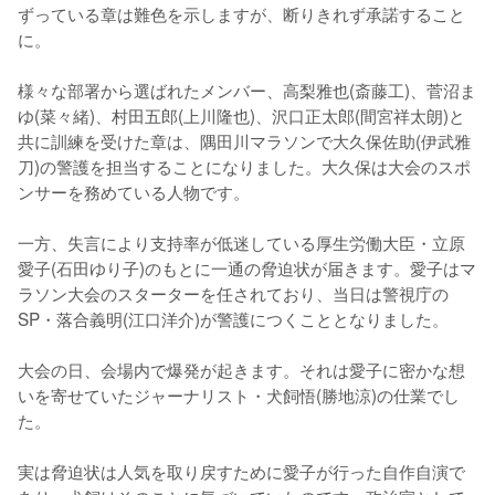
ずっている章は難色を示しますが、断りきれず承諾すること
に。

様々な部署から選ばれたメンバー、高梨雅也(斎藤工)、菅沼ま
ゆ(菜々緒)、村田五郎(上川隆也)、沢口正太郎(間宮祥太朗)と
共に訓練を受けた章は、隅田川マラソンで大久保佐助(伊武雅
刀)の警護を担当することになりました。大久保は大会のスポ
ンサーを務めている人物です。

一方、失言により支持率が低迷している厚生労働大臣・立原
愛子(石田ゆり子)のもとに一通の脅迫状が届きます。愛子はマ
ラソン大会のスターターを任されており、当日は警視庁の
SP・落合義明(江口洋介)が警護につくこととなりました。

大会の日、会場内で爆発が起きます。それは愛子に密かな想
いを寄せていたジャーナリスト・犬飼悟(勝地涼)の仕業でし
た。

実は脅迫状は人気を取り戻すために愛子が行った自作自演で