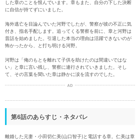
した章のことを恨んでいます。章もまた、自分の下した決断
に自信が持てずにいました。

海外逃亡を目論んでいた河野でしたが、警察が彼の不正に気
付き、指名手配します。追ってくる警察を前に、章と河野は
昔話を始めました。引退した本当の理由は活躍できないのが
怖かったから、と打ち明ける河野。

河野は「俺のもとを離れて子供を助けたのは間違いではな
い」と章に言い残し、警察に連行されていきました。そし
て、その言葉を聞いた章は静かに涙を流すのでした。
AD
第6話のあらすじ・ネタバレ
離婚した元妻・小田切仁美(山口智子)と電話する章。仁美は章