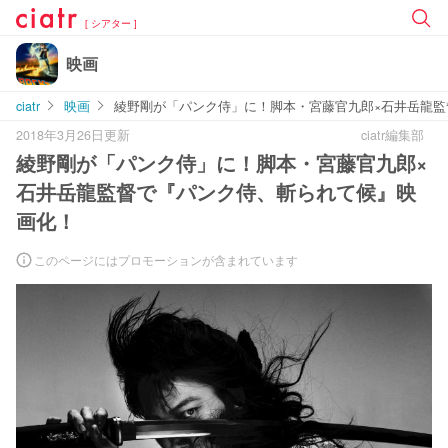
[ シアター ]
映画
ciatr
映画
綾野剛が「パンク侍」に！脚本・宮藤官九郎×石井岳龍
2018年3月26日更新
ciatr編集部
綾野剛が「パンク侍」に！脚本・宮藤官九郎×
石井岳龍監督で『パンク侍、斬られて候』映
画化！
このページにはプロモーションが含まれています