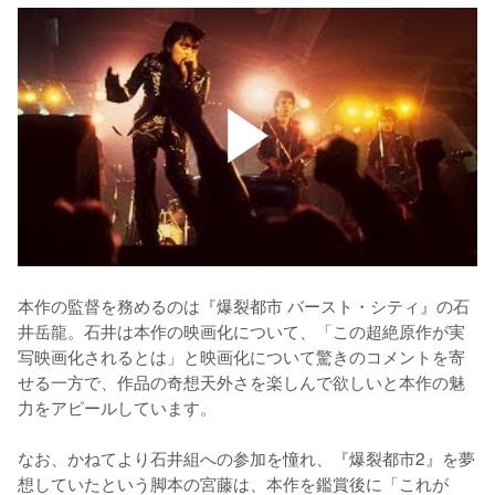
本作の監督を務めるのは『爆裂都市 バースト・シティ』の石
井岳龍。石井は本作の映画化について、「この超絶原作が実
写映画化されるとは」と映画化について驚きのコメントを寄
せる一方で、作品の奇想天外さを楽しんで欲しいと本作の魅
力をアピールしています。

なお、かねてより石井組への参加を憧れ、『爆裂都市2』を夢
想していたという脚本の宮藤は、本作を鑑賞後に「これが