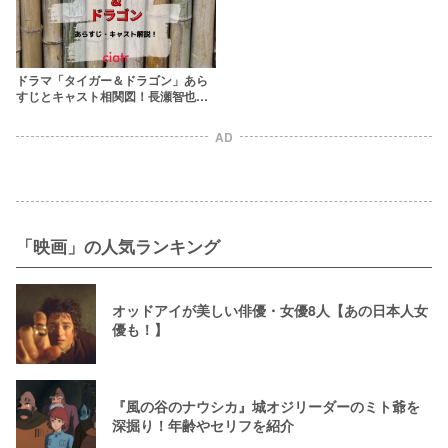
ドラマ「タイガー＆ドラゴン」あら
すじとキャスト相関図！長瀬智也と
岡田准一の豪華W主演
AD
「映画」の人気ランキング
オッドアイが美しい俳優・女優8人【あの日本人女
優も！】
『風の谷のナウシカ』城オジリーダーのミト爺を
深掘り！年齢やセリフを紹介