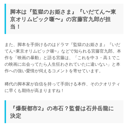
脚本は『監獄のお姫さま』『いだてん〜東
京オリムピック噺〜』の宮藤官九郎が担
当！
また、脚本を手掛けるのはドラマ『監獄のお姫さま』『いだ
てん~東京オリムビック噺~』などで知られる宮藤官九郎。本
作を「映画の暴動」と語る宮藤は、「これを中３・高１でこ
の映画に出会ってたら人生狂わされていたに違いない」と本
作への強い愛情が伺えるコメントを寄せています。

稀代の脚本家が自信を持って手掛ける本作、そのクオリティ
に早くも期待が高まりますね！
『爆裂都市2』の布石？監督は石井岳龍に
決定