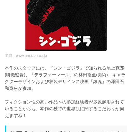
出典 :
www.amazon.co.jp
本作のスタッフには、『シン・ゴジラ』で知られる尾上克郎
(特撮監督)、『テラフォーマーズ』の林田裕至(美術)、キャラ
クターデザインおよび衣装デザインに映画『銀魂』の澤田石
和寛らが参加。

フィクション性の高い作品への参加経験者が多数起用されて
いることからも、本作の独特の世界観に関するこだわりが伺
えますね！