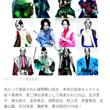
©エイベックス通信放送
先だって発表された綾野剛に続き、本作の追加キャストも
続々発表中。第二弾出演者として発表されたのは、北川景
子、東出昌大、染谷将太、浅野忠信、村上淳、若葉竜也、近
藤公園、渋川清彦、國村隼、豊川悦司の10名！
