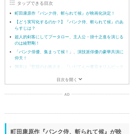
タップできる目次
町田康原作『パンク侍、斬られて候』が映画化決定！
【どう実写化するのか？】『パンク侍、斬られて候』のあ
らすじは？
超人的剣客にしてプータロー、主人公・掛十之進を演じる
のは綾野剛！
「パンク俳優、集まって候！」、演技派俳優の豪華共演に
仰天！
脚本は『監獄のお姫さま』『いだてん〜東京オリムピック
噺〜』の宮藤官九郎が担当！
目次を開く
AD
町田康原作『パンク侍、斬られて候』が映