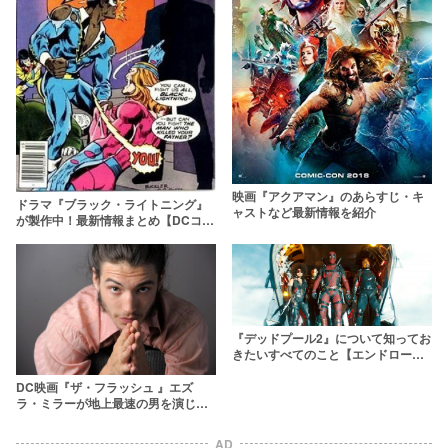
映画『アクアマン』のあらすじ・キ
ドラマ『ブラック・ライトニング』
ャストなど最新情報を紹介
が製作中！最新情報まとめ【DCコミ
ック】
『デッドプール2』について知ってお
きたいすべてのこと【エンドロール
途中に神展開？】
DC映画『ザ・フラッシュ 』エズ
ラ・ミラーが地上最速の男を演じ
る！【あらすじ・キャスト】
AD