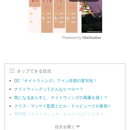
Powered by 
GliaStudios
M
u
t
e
タップできる目次
DC『ナイトウィング』ファン待望の実写化！
ナイトウィングってどんなヒーロー？
気になるあらすじ、ナイトウィングの葛藤を描く？
クリス・マッケイ監督とビル・ドゥビュークが参加！
実写版『ナイトウィング』キャストはどうなる？
目次を開く