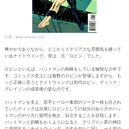
出典 :
www.amazon.com
爽やかでありながら、どこかミステリアスな雰囲気を纏って
いるナイトウィング。実は、元「ロビン」でした。

ロビンといえば、バットマンの相棒をしている愉快な少年で
す。コミックス史上には複数のロビンが登場しますから、も
っと正確に言うとナイトウィングは初代ロビン、ディック・
グレイソンの成長後の姿なのです。

バットマンを支え、若手ヒーロー集団のリーダー格も任され
ていたディックは次第にロビンとしての自分のあり方やバッ
トマンのやり方に疑問を抱き、自立することを目指します。
バットマンと距離をおくようになると、クリプトン星の神話
に登場する「ナイトウィング」の名を自らに冠し、一人前の