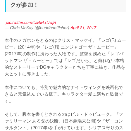
クが参加！
pic.twitter.com/UlBwLrDwjH
— Chris McKay (@buddboetticher)
April 21, 2017
本作のメガホンをとるのはクリス・マッケイ。『レゴ(R) ムー
ビー』(2014年)や『レゴ(R) ニンジャゴー ザ・ムービー』
(2017年)の制作に携わった人物です。監督を務めた『レゴバ
ットマン ザ・ムービー』では「レゴだから」と侮れない本格
的なストーリーでDCキャラクターたちを丁寧に描き、作品を
大ヒットに導きました。

本作についても、特別で魅力的なナイトウィングを映画化で
きると意気込んでいる様子。キャラクター愛に満ちた監督で
す。

そして、脚本を書くとされるのはビル・ドゥビューク。『フ
ァミリーマン ある父の決断』(日本劇場未公開)や『ザ・コン
サルタント』(2017年)を手がけています。シリアス寄りのス