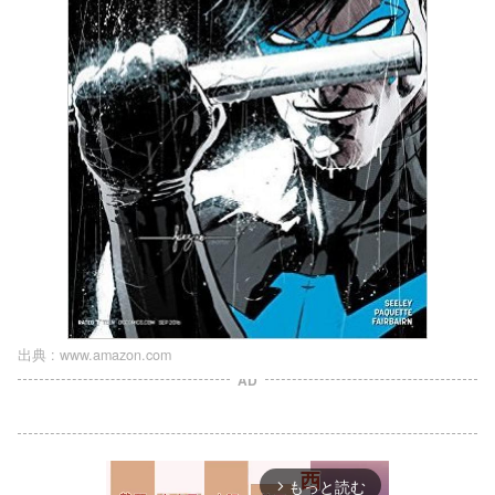
出典 :
www.amazon.com
AD
もっと読む
arrow_forward_ios