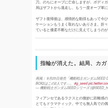
刀。のちにオーブに亡命しますが、ボディガ
局はザフトから逃走し、もう一度オーブ軍に
ザフト復帰後は、感情的な動揺もあって今ひ
ケーションもうまく取れないありさま。折々
ていると優柔不断なだけに見えてしまうのが
指輪が消えた。結局、カガ
再掲： 9月25日発売「機動戦士ガンダムSEED DE
BOX2はこの2人です…。 
#g_seed
pic.twitter
— 機動戦士ガンダムSEEDシリーズ (@SEED_H
フィアンセであるラクスとの微妙に距離感の
とてもドラマティック。中でも無人島での偶