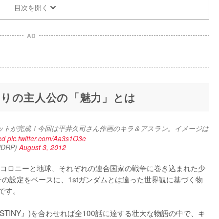
目次を開く
AD
りの主人公の「魅力」とは
ャケットが完成！今回は平井久司さん作画のキラ＆アスラン。イメージは
ed
pic.twitter.com/Aa3s1O3e
DRP)
August 3, 2012
コロニーと地球、それぞれの連合国家の戦争に巻き込まれた少
その設定をベースに、1stガンダムとは違った世界観に基づく物
です。

ESTINY』)を合わせれば全100話に達する壮大な物語の中で、キ