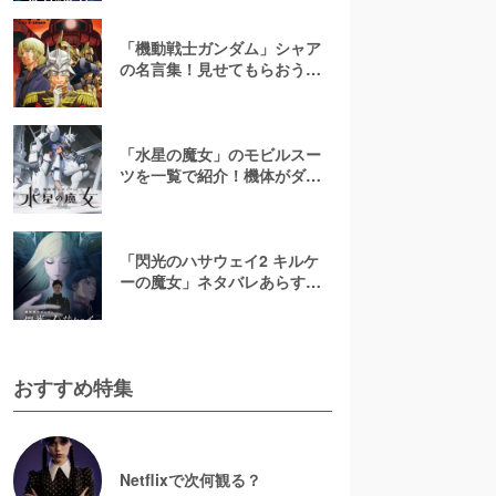
ガンダム】
「機動戦士ガンダム」シャア
の名言集！見せてもらおう
か、赤い彗星の名言とやらを
「水星の魔女」のモビルスー
ツを一覧で紹介！機体がダサ
いって本当？【機動戦士ガン
ダム】
「閃光のハサウェイ2 キルケ
ーの魔女」ネタバレあらすじ
解説！3部作の公開スケジュー
ルはどうなる？
おすすめ特集
Netflixで次何観る？