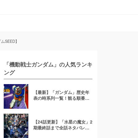
SEED】
「機動戦士ガンダム」の人気ランキ
ング
【最新】「ガンダム」歴史年
表の時系列一覧！観る順番・
繋がりを「GQuuuuuuX」ま
でわかりやすく解説
【24話更新】「水星の魔女」2
期最終話まで全話ネタバレあ
らすじ解説&考察！【機動戦士