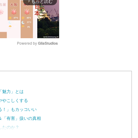
もっと読む
arrow_forward_ios
Powered by 
GliaStudios
M
u
t
e
「魅力」とは
ややこしくする
る！」もカッコいい
＆「有害」扱いの真相
したのか？