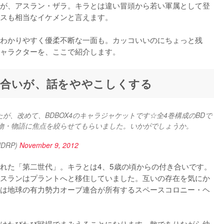
が、アスラン・ザラ。キラとは違い冒頭から若い軍属として登
スも相当なイケメンと言えます。

わかりやすく優柔不断な一面も。カッコいいのにちょっと残
ャラクターを、ここで紹介します。
き合いが、話をややこしくする
たが、改めて、BDBOX4のキャラジャケットです☆全4巻構成のBDで
すが、ジャケットはキラ、アスラン、二人の人物・物語に焦点を絞らせてもらいました。いかがでしょうか。 
DRP)
November 9, 2012
れた「第二世代」。キラとは4、5歳の頃からの付き合いです。
スランはプラントへと移住していました。互いの存在を気にか
は地球の有力勢力オーブ連合が所有するスペースコロニー・ヘ
はたびたび戦場でまみえることになります。敵でありながら幼