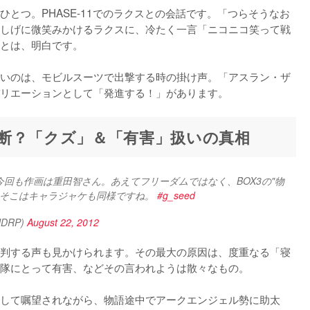
とつ。PHASE-11でのラクスとの会話です。「つらそうなお
しげに微笑みかけるラクスに、冷たく一言「ニコニコ笑って戦
とは、明白です。

いのは、モビルスーツで出撃する時の掛け声。「アスラン・ザ
リエーションとして「発進する！」があります。
断？「クズ」＆「有害」扱いの真相
今回も作画は重田智さん。あえてフリーダムではなく、BOX3の"物
そこはキャラジャケも同様ですね。 
#g_seed
DRP)
August 22, 2012
判する声も見かけられます。その最大の原因は、度重なる「寝
隊にとって有害、などその言われようは散々なもの。

して嘱望されながら、物語途中でアークエンジェル勢に助太