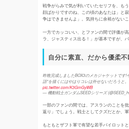
戦争がらみで気が利いていたセリフを、もうひ
顔ばかりですのね、この頃のあなたは」と寂
争はできませんよ」。気持ちに余裕がないこ
一方でカッコいい、とファンの間で評価が高
ラ、ジャスティス出る！」が基本ですが、バ
自分に素直、だから優柔不
昨晩完成しましたBOX3のメカジャケットです!
語"を描くにはやはりコレは外せないだろうと。
pic.twitter.com/K3GmGyWB
— 機動戦士ガンダムSEEDシリーズ (@SEED_H
一部のファンの間では、アスランのことを批
返り」でしょう。戦士としてクズだとか、軍
もともとザフト軍で有望な若手パイロットと