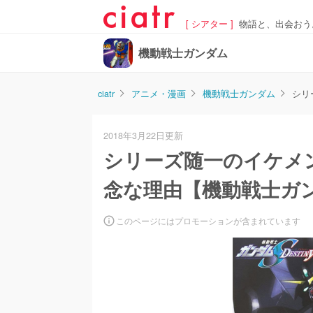
[ シアター ]
物語と、出会おう
機動戦士ガンダム
ciatr
アニメ・漫画
機動戦士ガンダム
シリ
2018年3月22日更新
シリーズ随一のイケメ
念な理由【機動戦士ガン
このページにはプロモーションが含まれています