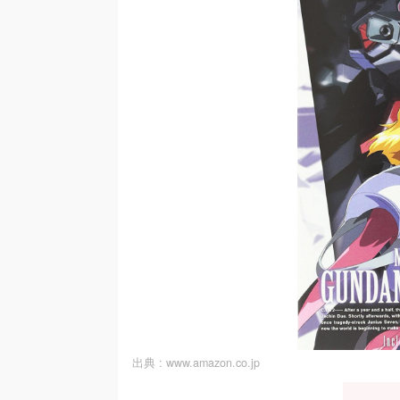
出典 :
www.amazon.co.jp