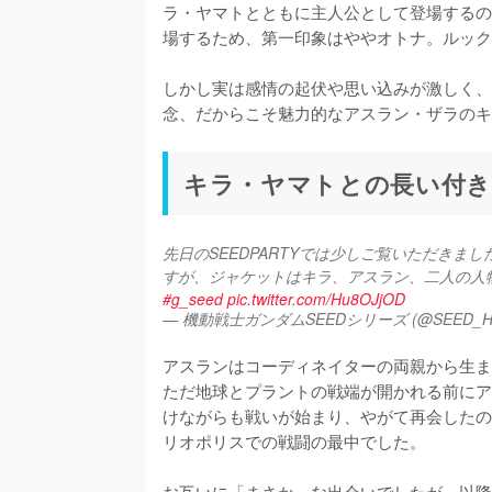
ラ・ヤマトとともに主人公として登場するの
場するため、第一印象はややオトナ。ルック
しかし実は感情の起伏や思い込みが激しく、
念、だからこそ魅力的なアスラン・ザラのキ
キラ・ヤマトとの長い付
先日のSEEDPARTYでは少しご覧いただきまし
#g_seed
pic.twitter.com/Hu8OJjOD
— 機動戦士ガンダムSEEDシリーズ (@SEED_H
アスランはコーディネイターの両親から生ま
ただ地球とプラントの戦端が開かれる前にア
けながらも戦いが始まり、やがて再会したの
リオポリスでの戦闘の最中でした。

お互いに「まさか」な出会いでしたが、以降