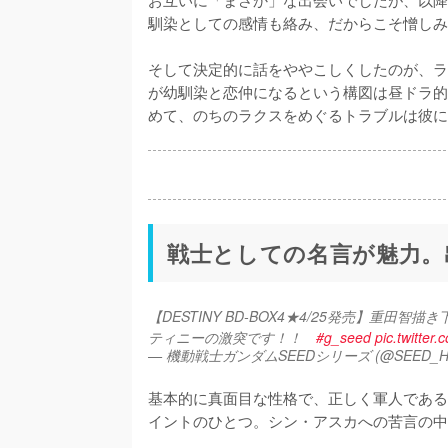
馴染としての感情も絡み、だからこそ憎しみ
そして決定的に話をややこしくしたのが、ラ
が幼馴染と恋仲になるという構図は昼ドラ的
めて、のちのラクスをめぐるトラブルは彼に
戦士としての名言が魅力。
【DESTINY BD-BOX4★4/25発売】
ティニーの激突です！！　
#g_seed
pic.twitte
— 機動戦士ガンダムSEEDシリーズ (@SEED_H
基本的に真面目な性格で、正しく軍人である
イントのひとつ。シン・アスカへの苦言の中