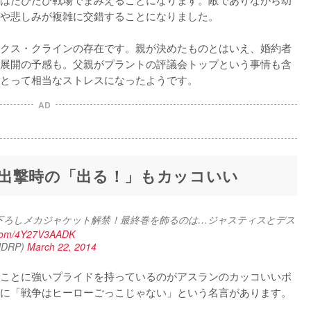
や悲しみが複雑に交錯することになりました。

クス・クラインの存在です。親が決めたものとはいえ、婚約者
展開の予感も。父親がプラントの評議会トップという事情も含
とって相当なストレスになったようです。
AD
出撃時の「出る！」もカッコいい
重田智描き下ろしメカジャケット解禁！最終巻を飾るのは…ジャスティスとデス
r.com/4Y27V3AADK
DRP)
March 22, 2014
ことに強いプライドを持っているのがアスランのカッコいいポ
に「戦争はヒーローごっこじゃない」という名言があります。
