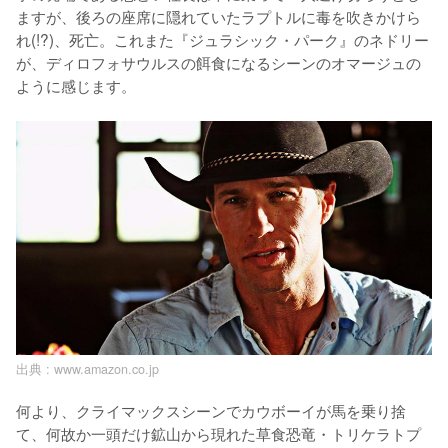
ますが、後ろの座席に隠れていたラプトルに毒を吹きかけら
れ(!?)、死亡。これまた『ジュラシック・パーク』のネドリー
が、ディロフォサウルスの餌食になるシーンのオマージュの
出典 :
www.amazon.co.jp
何より、クライマックスシーンでカウボーイが馬を乗り捨
て、何故か一頭だけ鉱山から現れた草食恐竜・トリケラトプ