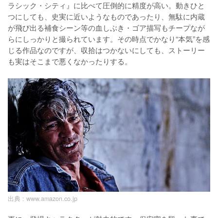
ラシック・シティ』に比べて圧倒的に精度が高い。動きひと
つにしても、史実に近いようなものであったり、無駄に内蔵
が飛び出る補食シーン等の血しぶき・ゴア描写もチープなが
らにしっかりと撮られています。その時点でかなり“本気”を感
じる作品なのですが、収拾はつかないにしても、ストーリー
出典 :
www.amazon.co.jp