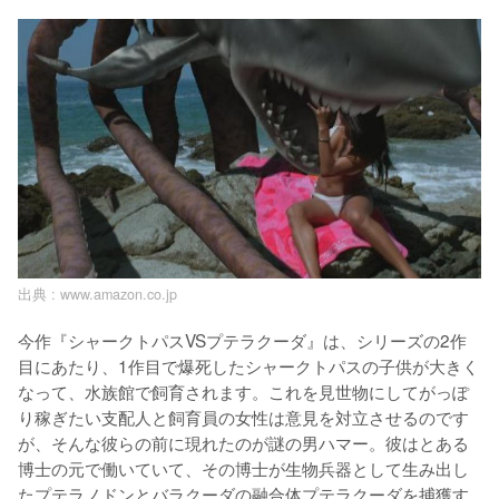
出典 :
www.amazon.co.jp
今作『シャークトパスVSプテラクーダ』は、シリーズの2作
目にあたり、1作目で爆死したシャークトパスの子供が大きく
なって、水族館で飼育されます。これを見世物にしてがっぽ
り稼ぎたい支配人と飼育員の女性は意見を対立させるのです
が、そんな彼らの前に現れたのが謎の男ハマー。彼はとある
博士の元で働いていて、その博士が生物兵器として生み出し
たプテラノドンとバラクーダの融合体プテラクーダを捕獲す