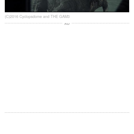
(C)2016 Cyclopsdome and THE GAM3
AD