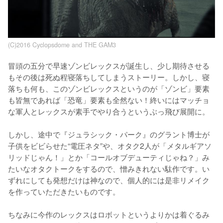
(C)2016 Cyclopsdome and THE GAM3
冒頭の五分で早速ゾンビレックスが誕生し、少し期待させる
もその後は死ぬ程寝落ちしてしまうストーリー。しかし、寝
落ちも何も、このゾンビレックスというのが「ゾンビ」要素
も皆無であれば「恐竜」要素も全然ない！終いにはマッチョ
な軍人とレックスが素手でやり合うというぶっ飛び展開に。

しかし、途中で『ジュラシック・パーク』のグラント博士が
子供をビビらせた“電圧ネタ”や、オタク2人が「メタルギアソ
リッドじゃん！」とか「コールオブデューティじゃね？」み
たいなオタクトークをするので、憎みきれない駄作です。い
ずれにしても発想だけは神なので、個人的には是非リメイク
を作っていただきたいものです。

ちなみに今作のレックスはロボットというよりかは着ぐるみ