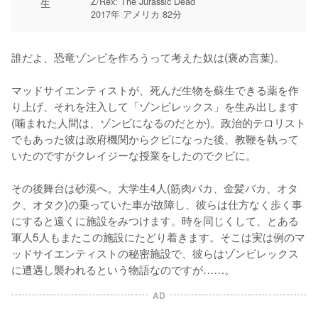
Z/Rex: The Jurassic Dead
2017年 アメリカ 82分
誰だよ、恐竜ゾンビを作ろうって考えた奴は(褒め言葉)。

マッドサイエンティストが、死んだ生物を蘇生できる薬を作
り上げ、それを注入して「ゾンビレックス」を生み出します
(噛まれた人間は、ゾンビになるのだとか)。政治的テロリスト
でもあった彼は政府機関からクビになった後、教鞭を執って
いたのですがクレイジーな授業をしたのでクビに。

その後舞台は砂漠へ。大学生4人(筋肉バカ、金髪バカ、オタ
ク、オタク)の乗っていた車が故障し、彼らは仕方なく歩く事
にすると遠くに施設をみつけます。時を同じくして、とある
軍人5人もまたこの施設にたどり着きます。そこは実は例のマ
ッドサイエンティストの秘密施設で、彼らはゾンビレックス
に遭遇し襲われるという物語なのですが……。
AD