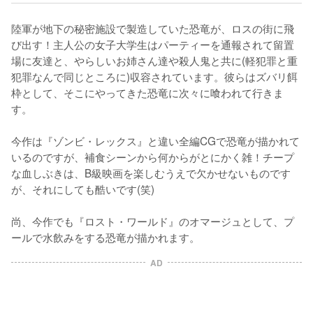
陸軍が地下の秘密施設で製造していた恐竜が、ロスの街に飛
び出す！主人公の女子大学生はパーティーを通報されて留置
場に友達と、やらしいお姉さん達や殺人鬼と共に(軽犯罪と重
犯罪なんで同じところに)収容されています。彼らはズバリ餌
枠として、そこにやってきた恐竜に次々に喰われて行きま
す。

今作は『ゾンビ・レックス』と違い全編CGで恐竜が描かれて
いるのですが、補食シーンから何からがとにかく雑！チープ
な血しぶきは、B級映画を楽しむうえで欠かせないものです
が、それにしても酷いです(笑)

尚、今作でも『ロスト・ワールド』のオマージュとして、プ
ールで水飲みをする恐竜が描かれます。
AD