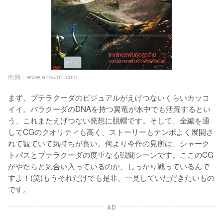
出典 :
www.amazon.com
まず、プテラクーダのビジュアルがえげつないくらいカッコ
イイ。バラクーダのDNAを持つ翼竜が水中でも活躍するとい
う、これまたえげつない発想に脱帽です。そして、全編を通
してCGのクオリティも高く、ストーリーもテンポよく展開さ
れて観ていて気持ちが良い。何より今作の見所は、シャーク
トパスとプテラクーダの度重なる戦闘シーンです。ここのCG
がやたらと気合い入っているのか、しっかり戦っているんで
すよ！(笑)もうそれだけでも是非、一見していただきたいもの
AD