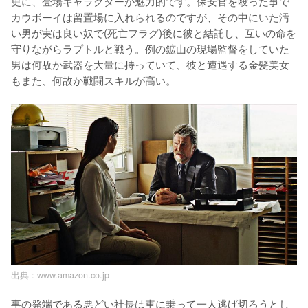
更に、登場キャラクターが魅力的です。保安官を殴った事で
カウボーイは留置場に入れられるのですが、その中にいた汚
い男が実は良い奴で(死亡フラグ)後に彼と結託し、互いの命を
守りながらラプトルと戦う。例の鉱山の現場監督をしていた
男は何故か武器を大量に持っていて、彼と遭遇する金髪美女
もまた、何故か戦闘スキルが高い。
出典 :
www.amazon.co.jp
事の発端である悪どい社長は車に乗って一人逃げ切ろうとし