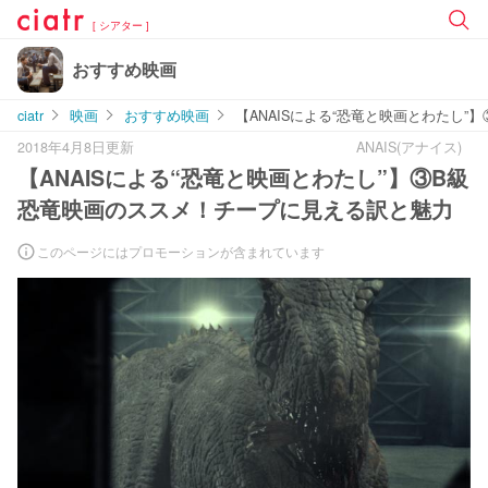
[ シアター ]
おすすめ映画
ciatr
映画
おすすめ映画
【ANAISによる“恐竜と映画とわたし
2018年4月8日更新
ANAIS(アナイス)
【ANAISによる“恐竜と映画とわたし”】③B級
恐竜映画のススメ！チープに見える訳と魅力
このページにはプロモーションが含まれています