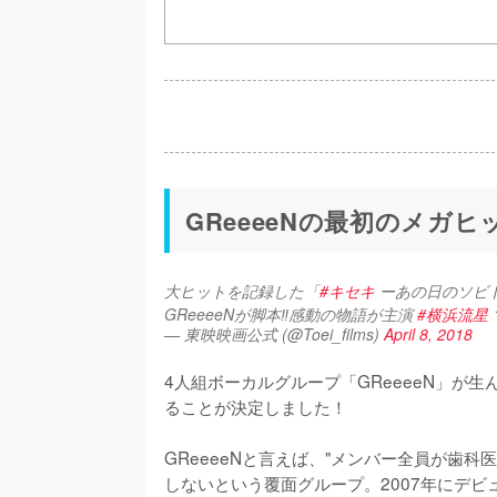
GReeeeNの最初のメガ
大ヒットを記録した「
#キセキ
 ーあの日のソビ
GReeeeNが脚本‼️感動の物語が主演 
#横浜流星
— 東映映画公式 (@Toei_films)
April 8, 2018
4人組ボーカルグループ「GReeeeN」が
ることが決定しました！

GReeeeNと言えば、"メンバー全員が歯
しないという覆面グループ。2007年にデ