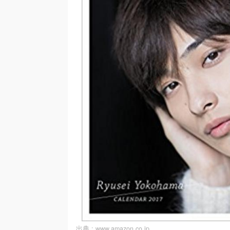
出典 :
www.amazon.co.jp