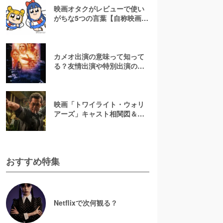
映画オタクがレビューで使い
がちな5つの言葉【自称映画オ
タクが解説】
カメオ出演の意味って知って
る？友情出演や特別出演の違
いとともに解説してみた
映画「トワイライト・ウォリ
アーズ」キャスト相関図＆登
場人物一覧！【決戦！九龍城
砦】
おすすめ特集
Netflixで次何観る？