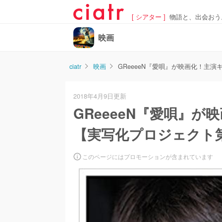
[ シアター ]
物語と、出会おう
映画
ciatr
映画
GReeeeN『愛唄』が映画化！主
2018年4月9日更新
GReeeeN『愛唄』
【実写化プロジェクト
このページにはプロモーションが含まれています