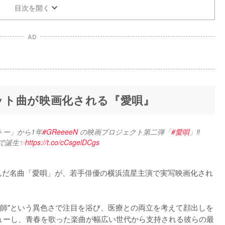
目次を開く
AD
ヒット曲が映画化される『愛唄』
トー」から1年
#GReeeeN
 の映画プロジェクト第二弾「
#愛唄
」‼️
 で誕生✨
https://t.co/cCsgelDCgs
生んだ名曲「愛唄」が、若手俳優の横浜流星主演で実写映画化され
科医師"という異色さで注目を浴び、医療との両立を考えて顔出しを
ビューし、青春を歌った楽曲が幅広い世代から支持される彼らの最