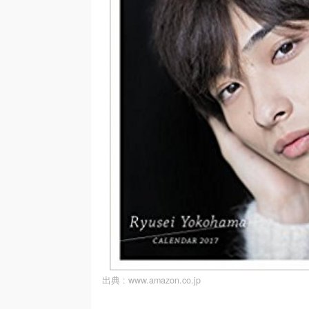
出典 :
www.amazon.co.jp