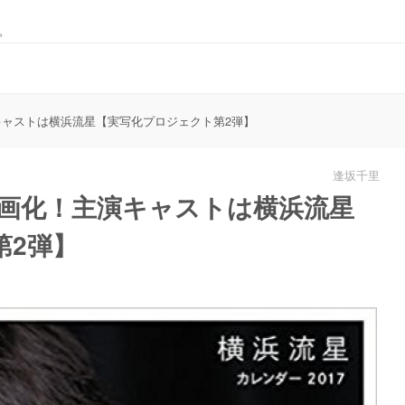
。
演キャストは横浜流星【実写化プロジェクト第2弾】
逢坂千里
が映画化！主演キャストは横浜流星
第2弾】