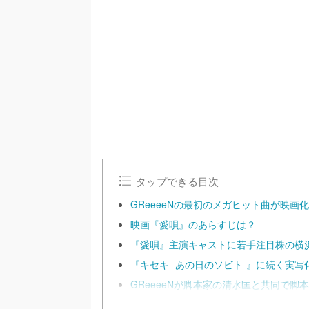
/
U
n
m
u
t
e
タップできる目次
GReeeeNの最初のメガヒット曲が映画
映画『愛唄』のあらすじは？
『愛唄』主演キャストに若手注目株の横
『キセキ -あの日のソビト-』に続く実写
GReeeeNが脚本家の清水匡と共同で脚