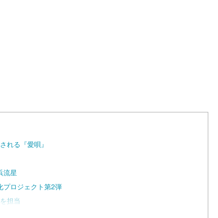
L
o
a
d
e
d
:
1
0
0
.
0
0
%
化される『愛唄』
浜流星
化プロジェクト第2弾
本を担当