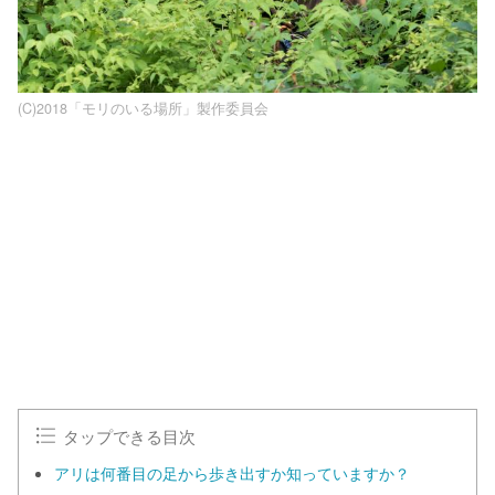
(C)2018「モリのいる場所」製作委員会
L
o
/
U
a
n
d
m
e
u
d
t
:
e
1
0
0
.
0
0
%
タップできる目次
アリは何番目の足から歩き出すか知っていますか？