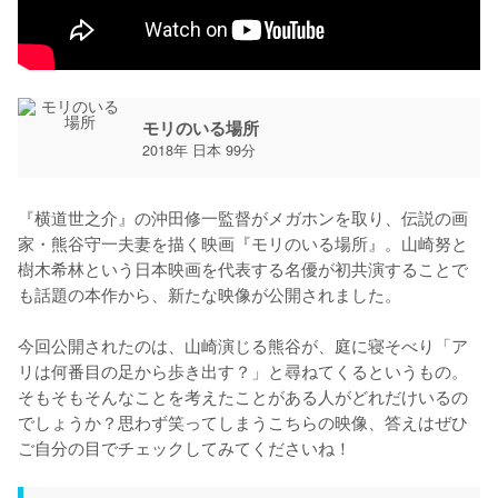
モリのいる場所
2018年 日本 99分
『横道世之介』の沖田修一監督がメガホンを取り、伝説の画
家・熊谷守一夫妻を描く映画『モリのいる場所』。山崎努と
樹木希林という日本映画を代表する名優が初共演することで
も話題の本作から、新たな映像が公開されました。

今回公開されたのは、山崎演じる熊谷が、庭に寝そべり「ア
リは何番目の足から歩き出す？」と尋ねてくるというもの。
そもそもそんなことを考えたことがある人がどれだけいるの
でしょうか？思わず笑ってしまうこちらの映像、答えはぜひ
ご自分の目でチェックしてみてくださいね！