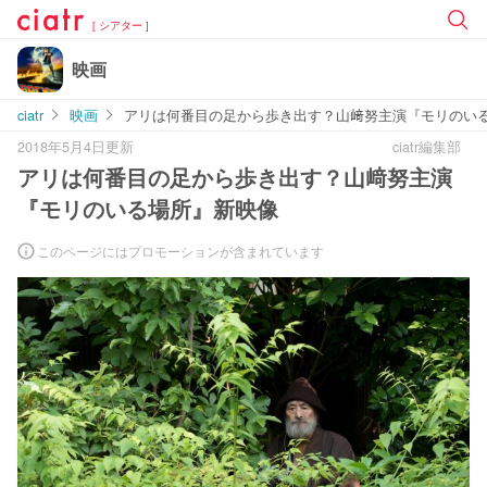
[ シアター ]
映画
ciatr
映画
アリは何番目の足から歩き出す？山﨑努主演『モリのい
2018年5月4日更新
ciatr編集部
アリは何番目の足から歩き出す？山﨑努主演
『モリのいる場所』新映像
このページにはプロモーションが含まれています