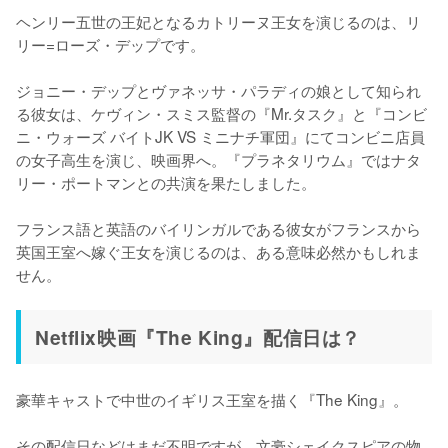
ヘンリー五世の王妃となるカトリーヌ王女を演じるのは、リ
リー=ローズ・デップです。

ジョニー・デップとヴァネッサ・パラディの娘として知られ
る彼女は、ケヴィン・スミス監督の『Mr.タスク』と『コンビ
ニ・ウォーズ バイトJK VS ミニナチ軍団』にてコンビニ店員
の女子高生を演じ、映画界へ。『プラネタリウム』ではナタ
リー・ポートマンとの共演を果たしました。

フランス語と英語のバイリンガルである彼女がフランスから
英国王室へ嫁ぐ王女を演じるのは、ある意味必然かもしれま
せん。
Netflix映画『The King』配信日は？
豪華キャストで中世のイギリス王室を描く『The King』。

その配信日などはまだ不明ですが、文豪シェイクスピアの物