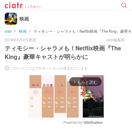
[ シアター ]
映画
ciatr
映画
ティモシー・シャラメも！Netflix映画『The King』豪
2018年6月2日更新
ciatr編集部
ティモシー・シャラメも！Netflix映画『The
King』豪華キャストが明らかに
このページにはプロモーションが含まれています
もっと読む
arrow_forward_ios
Powered by 
GliaStudios