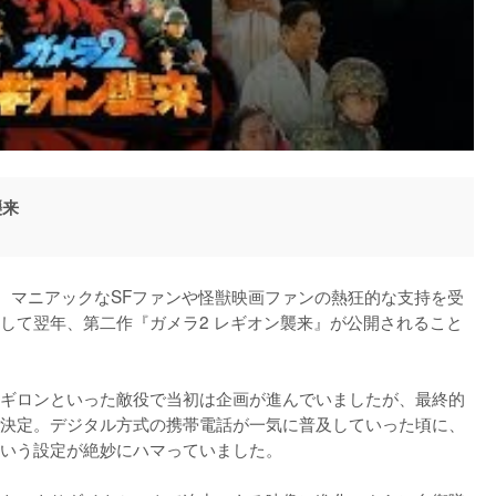
襲来
は、マニアックなSFファンや怪獣映画ファンの熱狂的な支持を受
して翌年、第二作『ガメラ2 レギオン襲来』が公開されること
ギロンといった敵役で当初は企画が進んでいましたが、最終的
決定。デジタル方式の携帯電話が一気に普及していった頃に、
いう設定が絶妙にハマっていました。
