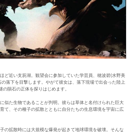
ほど近い支笏湖。観望会に参加していた学芸員、穂波碧(水野美
石の落下を目撃します。やがて彼女は、落下現場で出会った陸上
謎の隕石の正体を探りはじめます。

に似た生物であることが判明。彼らは草体と名付けられた巨大
育て、その種子の拡散とともに自分たちの生息環境を宇宙に広
子の拡散時には大規模な爆発が起きて地球環境を破壊。そんな