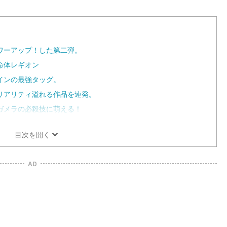
u
t
e
ワーアップ！した第二弾。
命体レギオン
インの最強タッグ。
リアリティ溢れる作品を連発。
ガメラの必殺技に萌える！
目次を開く
AD