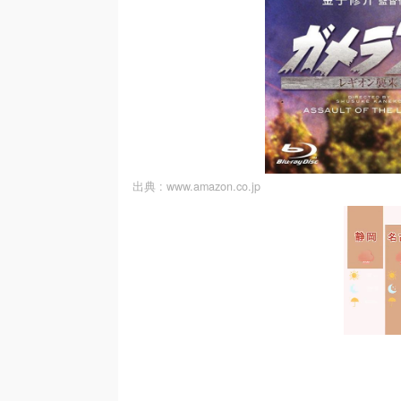
出典 :
www.amazon.co.jp