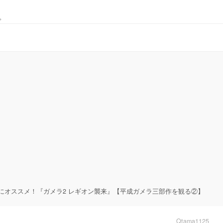
。
にオススメ！『ガメラ2 レギオン襲来』【平成ガメラ三部作を観る②】
Qtama1125