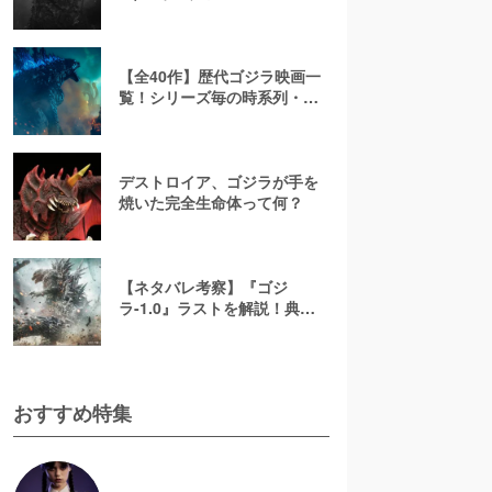
説！タイトルの意味やキャス
トに迫る
【全40作】歴代ゴジラ映画一
覧！シリーズ毎の時系列・順
番を昭和・平成から最新作ま
で網羅
デストロイア、ゴジラが手を
焼いた完全生命体って何？
【ネタバレ考察】『ゴジ
ラ-1.0』ラストを解説！典子
の首の痣(あざ)は何を意味して
いる？
おすすめ特集