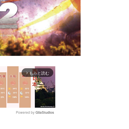
もっと読む
arrow_forward_ios
Powered by 
GliaStudios
M