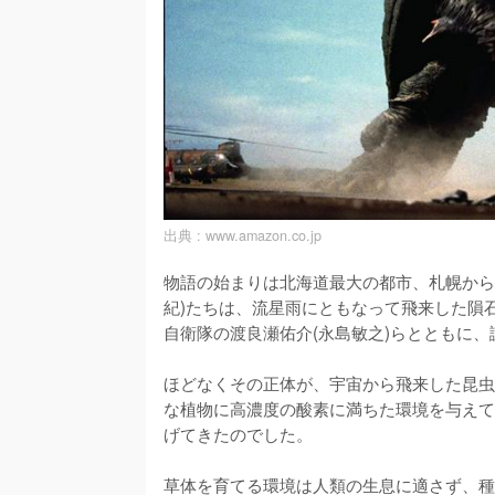
出典 :
www.amazon.co.jp
物語の始まりは北海道最大の都市、札幌から
紀)たちは、流星雨にともなって飛来した隕
自衛隊の渡良瀬佑介(永島敏之)らとともに、
ほどなくその正体が、宇宙から飛来した昆虫
な植物に高濃度の酸素に満ちた環境を与えて
げてきたのでした。

草体を育てる環境は人類の生息に適さず、種