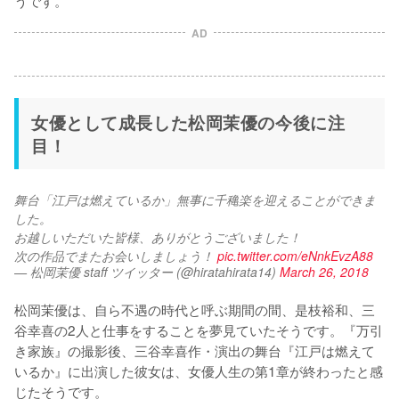
うです。
AD
女優として成長した松岡茉優の今後に注
目！
舞台「江戸は燃えているか」無事に千穐楽を迎えることができま
した。
お越しいただいた皆様、ありがとうございました！
次の作品でまたお会いしましょう！ 
pic.twitter.com/eNnkEvzA88
— 松岡茉優 staff ツイッター (@hiratahirata14)
March 26, 2018
松岡茉優は、自ら不遇の時代と呼ぶ期間の間、是枝裕和、三
谷幸喜の2人と仕事をすることを夢見ていたそうです。『万引
き家族』の撮影後、三谷幸喜作・演出の舞台『江戸は燃えて
いるか』に出演した彼女は、女優人生の第1章が終わったと感
じたそうです。
