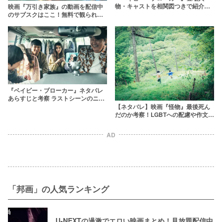
物・キャストを相関図つきで紹介！
映画『万引き家族』の動画を配信中
ソン・ガンホはカンヌ主演男優賞を
のサブスクはここ！無料で観られ
受賞
る？
『ベイビー・ブローカー』ネタバレ
あらすじと考察 ラストシーンのニュ
ースが意味するサンヒョンの物語を
【ネタバレ】映画『怪物』最後死ん
解説
だのか考察！LGBTへの配慮や作文に
込められた思いも解説
AD
「邦画」の人気ランキング
U-NEXTの過激でエロい映画まとめ！見放題配信中