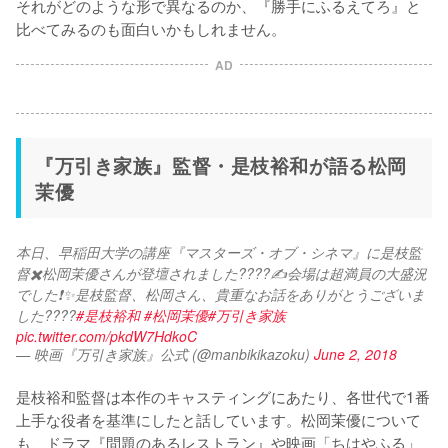
それがどのような形で異なるのか、『勝手にふるえてろ』と
比べてみるのも面白いかもしれません。
AD
『万引き家族』監督・是枝裕和が語る松岡
茉優
本日、早稲田大学の講座『マスターズ・オブ・シネマ』に是枝監
督✖️松岡茉優さんが登壇されました????✍️会場は超満員の大盛況
でした❗️✨是枝監督、松岡さん、貴重なお話をありがとうございま
した????
#是枝裕和
#松岡茉優
#万引き家族
pic.twitter.com/pkdW7HdkoC
— 映画『万引き家族』公式 (@manbikikazoku)
June 2, 2018
是枝裕和監督は本作のキャスティングにあたり、各世代で1番
上手な役者を基準にしたと話しています。松岡茉優について
も、ドラマ『問題のあるレストラン』や映画「ちはやふる」