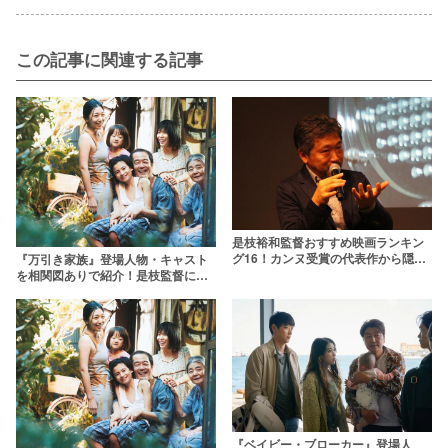
この記事に関連する記事
是枝裕和監督おすすめ映画ランキン
グ16！カンヌ受賞の代表作から隠れ
『万引き家族』登場人物・キャスト
た名作まで
を相関図ありで紹介！是枝監督に応
えた実力派俳優子役まで解説
『ベイビー・ブローカー』登場人