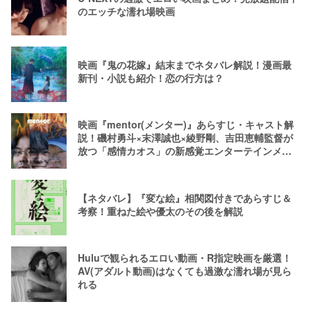
のエッチな濡れ場映画
映画『鬼の花嫁』結末までネタバレ解説！漫画最
新刊・小説も紹介！恋の行方は？
映画『mentor(メンター)』あらすじ・キャスト解
説！磯村勇斗×末澤誠也×綾野剛、吉田恵輔監督が
放つ「感情カオス」の新感覚エンターテインメン
ト
【ネタバレ】『変な絵』相関図付きであらすじ＆
考察！重ねた絵や優太のその後を解説
Huluで観られるエロい動画・R指定映画を厳選！
AV(アダルト動画)はなくても過激な濡れ場が見ら
れる