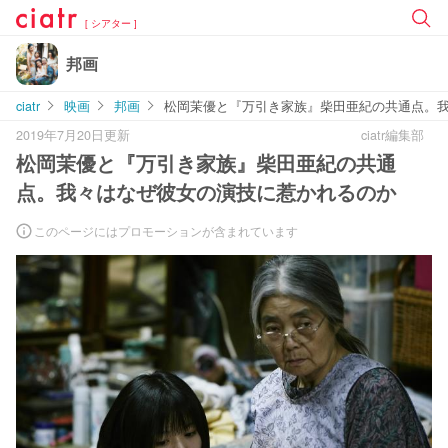
[ シアター ]
邦画
ciatr
映画
邦画
松岡茉優と『万引き家族』柴田亜紀の共通点。
2019年7月20日更新
ciatr編集部
松岡茉優と『万引き家族』柴田亜紀の共通
点。我々はなぜ彼女の演技に惹かれるのか
このページにはプロモーションが含まれています