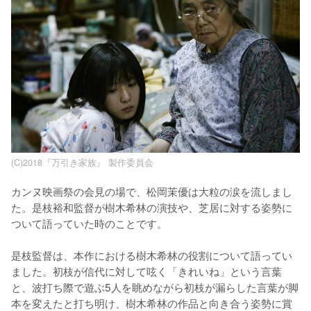
​(C)2018『万引き家族』 製作委員会
カンヌ映画祭の会見の場で、松岡茉優は大粒の涙を流しまし
た。是枝裕和監督が樹木希林の演技や、芝居に対する姿勢に
ついて語っていた時のことです。

是枝監督は、本作における樹木希林の役割について語ってい
ました。初枝が信代に対して呟く「きれいね」という言葉
と、波打ち際で遊ぶ5人を眺めながら初枝が漏らした言葉が脚
本を変えたと打ち明け、樹木希林の作品と向き合う姿勢に賞