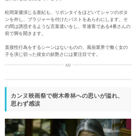
松岡茉優演じる亜紀も、リボンタイをほどいてシャツのボタ
ンを外し、ブラジャーを付けたバストをあらわにします。そ
の間は誘惑するような言葉遣いをし、常連客である4番さんの
前で脚を開きます。

直接性行為をするシーンはないものの、風俗業界で働く女の
子を演じ切った彼女の妖艶さには要注目です。
AD
カンヌ映画祭で樹木希林への思いが溢れ、
思わず感涙