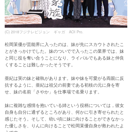
(C) 2018フジテレビジョン ギャガ AOI Pro.
松岡茉優が芸能界に入ったのは、妹が先にスカウトされたこ
とがきっかけでした。妹のついでで入ったこの業界では、妹
と同じ役を奪い合うことになり、ライバルでもある妹と仲良
くすることは難しかったそうです。

亜紀は実の妹と確執があります。妹や妹を可愛がる両親に反
抗するように、亜紀は祖父の前妻である初枝の元に身を寄
せ、妹の名前「さやか」を仕事場で名乗ります。

妹に複雑な感情を抱いている姉という役柄については，彼女
自身も自分に通ずるところがあり、何かに引き寄せられたと
感じたそう。そして、幼い頃に妹に向けることができなかっ
た優しさを、りんに向けることで松岡茉優自身が救われたよ