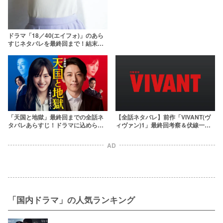
ドラマ「18／40(エイフォ)」のあら
すじネタバレを最終回まで！結末は
ハッピーエンド？原作や炎上理由も
解説
「天国と地獄」最終回までの全話ネ
【全話ネタバレ】前作「VIVANT(ヴ
タバレあらすじ！ドラマに込められ
ィヴァン)1」最終回考察＆伏線一
たメッセージと2人の今後を考察
覧！結末・ラストの意味とは
AD
「国内ドラマ」の人気ランキング