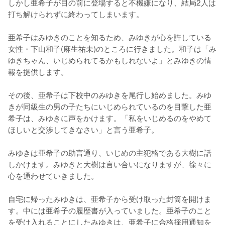
しかし亜希子が目の前に登場すると不機嫌になり、結局2人は
打ち解けられずに終わってしまいます。

亜希子はみゆきのことを知るため、みゆきが心を許している
女性・下山和子(麻生祐未)のところに行きました。和子は「み
ゆきちゃん、いじめられてるかもしれないよ」とみゆきの情
報を提供します。

その後、亜希子は下校中のみゆきを尾行し始めました。みゆ
きが同級生の男の子たちにいじめられているのを目撃した亜
希子は、みゆきに声をかけます。「私をいじめるのをやめて
ほしいと交渉してきなさい」と言う亜希子。

みゆきは亜希子の助言通り、いじめの主犯格である大樹に話
しかけます。みゆきと大樹は言い合いになりますが、徐々に
心を通わせていきました。

自宅に帰ったみゆきは、亜希子から受け取った封筒を開けま
す。中には亜希子の履歴書が入っていました。亜希子のこと
を受け入れることにしたみゆきは、亜希子に合格採用通知を