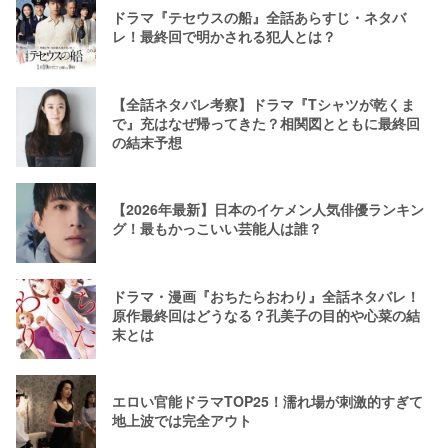
ドラマ『テセウスの船』全話あらすじ・ネタバ
レ！最終回で明かされる犯人とは？
【全話ネタバレ考察】ドラマ『Tシャツが乾くま
で』充はなぜ帰ってきた？相関図とともに最終回
の結末予想
【2026年最新】日本のイケメン人気俳優ランキン
グ！最もかっこいい芸能人は誰？
ドラマ・漫画『おちたらおわり』全話ネタバレ！
原作最終回はどうなる？孔美子の目的や心菜の結
末とは
エロい官能ドラマTOP25！濡れ場が刺激的すぎて
地上波では完全アウト