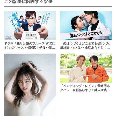
この記事に関連する記事
ドラマ「義母と娘のブルース(ぎぼむ
「恋はつづくよどこまでも(恋つづ)」
す)」のキャスト相関図！子役や新年
最終回ネタバレ・全話あらすじ！佐
スペシャルの登場人物も紹介
藤健が超ドS医師に扮する
「ペンディングトレイン」最終回ネ
タバレ・全話あらすじ！結末や残さ
れた謎を考察