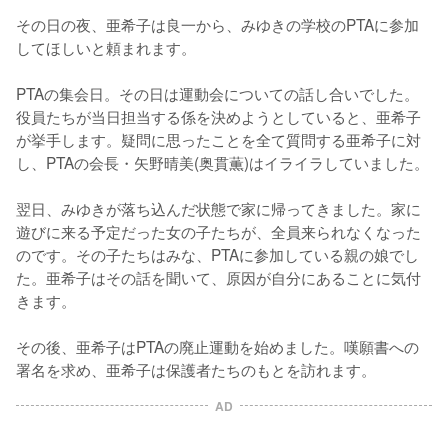
その日の夜、亜希子は良一から、みゆきの学校のPTAに参加
してほしいと頼まれます。

PTAの集会日。その日は運動会についての話し合いでした。
役員たちが当日担当する係を決めようとしていると、亜希子
が挙手します。疑問に思ったことを全て質問する亜希子に対
し、PTAの会長・矢野晴美(奥貫薫)はイライラしていました。

翌日、みゆきが落ち込んだ状態で家に帰ってきました。家に
遊びに来る予定だった女の子たちが、全員来られなくなった
のです。その子たちはみな、PTAに参加している親の娘でし
た。亜希子はその話を聞いて、原因が自分にあることに気付
きます。

その後、亜希子はPTAの廃止運動を始めました。嘆願書への
署名を求め、亜希子は保護者たちのもとを訪れます。
AD