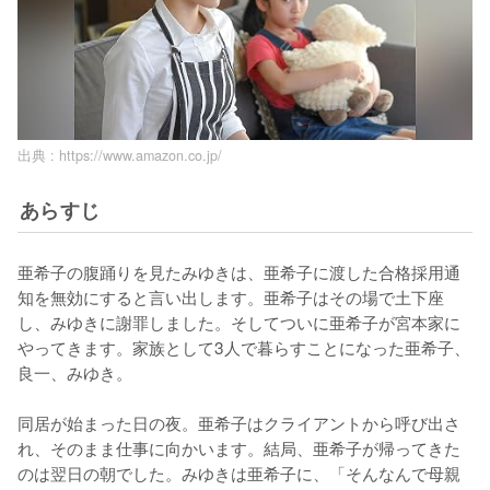
出典 :
https://www.amazon.co.jp/
あらすじ
亜希子の腹踊りを見たみゆきは、亜希子に渡した合格採用通
知を無効にすると言い出します。亜希子はその場で土下座
し、みゆきに謝罪しました。そしてついに亜希子が宮本家に
やってきます。家族として3人で暮らすことになった亜希子、
良一、みゆき。

同居が始まった日の夜。亜希子はクライアントから呼び出さ
れ、そのまま仕事に向かいます。結局、亜希子が帰ってきた
のは翌日の朝でした。みゆきは亜希子に、「そんなんで母親