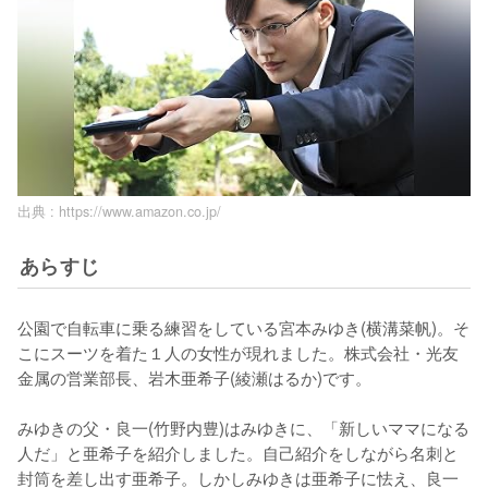
出典 :
https://www.amazon.co.jp/
あらすじ
公園で自転車に乗る練習をしている宮本みゆき(横溝菜帆)。そ
こにスーツを着た１人の女性が現れました。株式会社・光友
金属の営業部長、岩木亜希子(綾瀬はるか)です。

みゆきの父・良一(竹野内豊)はみゆきに、「新しいママになる
人だ」と亜希子を紹介しました。自己紹介をしながら名刺と
封筒を差し出す亜希子。しかしみゆきは亜希子に怯え、良一