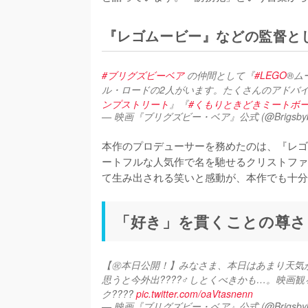
『レゴムービー』などの監督と
#ブリグズビーベア
 の仲間として『
#LEGO
®ム
ル・ロードの2人がいます。たくさんのアドバ
ンプストリート
』『
#くもりときどきミートボ
— 映画『ブリグズビー・ベア』公式 (@Brigsbybe
本作のプロデューサーを務めたのは、『レゴ
ートフルな人気作で名を馳せるクリストファ
て生み出される笑いと感動が、本作でも十分
「好き」を貫くことの尊さ
【㊗️本日公開！】みなさま、本日はあまり天気
思うと今外出????‍♂️しとくべきかも…。映画
ク???? 
pic.twitter.com/oaVtasnenn
— 映画『ブリグズビー・ベア』公式 (@Brigsbybe