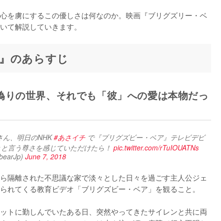
心を虜にするこの優しさは何なのか。映画『ブリグズリー・ベ
いて解説していきます。
』のあらすじ
偽りの世界、それでも「彼」への愛は本物だっ
ん、明日のNHK 
#あさイチ
 で『ブリグズビー・ベア』テレビデビ
きと言う尊さを感じていただけたら！ 
pic.twitter.com/rTuIOUATNs
arJp)
June 7, 2018
ら隔離された不思議な家で淡々とした日々を過ごす主人公ジェ
られてくる教育ビデオ「ブリグズビー・ベア」を観ること。

ットに勤しんでいたある日、突然やってきたサイレンと共に両