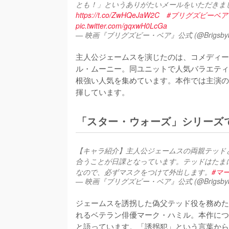
とも！」というありがたいメールをいただきま
https://t.co/ZwHQeJaW2C
#ブリグズビーベア
pic.twitter.com/gqxwH0LcGa
— 映画『ブリグズビー・ベア』公式 (@Brigsbybe
主人公ジェームスを演じたのは、コメディーユ
ル・ムーニー。同ユニットで人気バラエティ
根強い人気を集めています。本作では主演の
揮しています。
「スター・ウォーズ」シリーズ
【キャラ紹介】主人公ジェームスの両親テッド
合うことが日課となっています。テッドはたま
なので、必ずマスクをつけて外出します。
#マ
— 映画『ブリグズビー・ベア』公式 (@Brigsbybe
ジェームスを誘拐した偽父テッド役を務めた
れるベテラン俳優マーク・ハミル。本作につ
と語っています。「誘拐犯」という言葉から