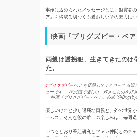
本作に込められたメッセージとは、鑑賞者の
ア』を縁取る切なくも愛おしいその魅力につ
映画『ブリグズビー・ベア
両親は誘拐犯、生きてきたのは
た。
#ブリグズビーベア
 を応援してくださってる皆さ
ューです！  不思議で優しい、好きなものを好
— 映画『ブリグズビー・ベア』公式 (@Brigsbybe
優しいけれど少し退屈な両親と、外の世界か
ームス。そんな彼の唯一の楽しみは、毎週送
いつもどおり番組研究とファン仲間とのチャ