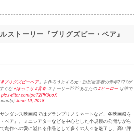
ルストーリー『ブリグズビー・ベア』
「
#ブリグズビーベア
」を作ろうとする元・誘拐被害者の青年????が
すぐな 
#ほっこり
#青春
 ストーリー????あなたの 
#ヒーロー
 は誰で
pic.twitter.com/peT2PK9poX
arJp)
June 19, 2018
サンダンス映画祭ではグランプリノミネートなど、各映画祭を
・ベア』。ミニシアターなどを中心とした小規模の公開ながら
で創作への愛に溢れる作品として多くの人々を魅了し、高い評