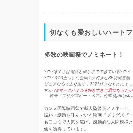
切なくも愛おしいハートフ
多数の映画祭でノミネート！
????ぼくらは偏愛と優しさでできている????
???? 6/23土ついに公開✨大好きなSF特撮番組
ピュアな心で走り出す！????好きなものにまっ
すか？
#マークハミル
#好きすぎて君になりたい
— 映画『ブリグズビー・ベア』公式 (@Brigsbybe
カンヌ国際映画祭で新人監督賞ノミネート、
賑わせ話題を呼んでいる映画『ブリグズビー
も口コミで人気を広げ、感動的な人間模様と
価を獲得しています。
