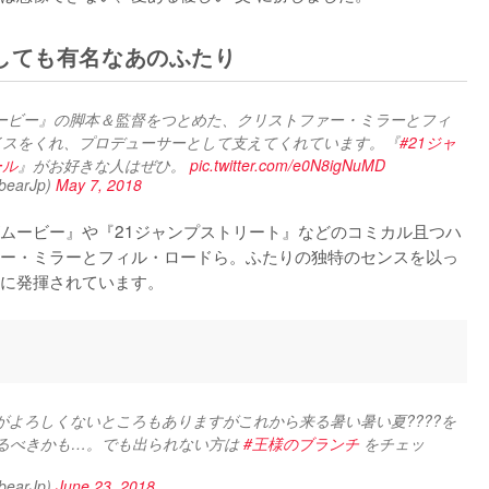
しても有名なあのふたり
ービー』の脚本＆監督をつとめた、クリストファー・ミラーとフィ
イスをくれ、プロデューサーとして支えてくれています。『
#21ジャ
ール
』がお好きな人はぜひ。 
pic.twitter.com/e0N8igNuMD
arJp)
May 7, 2018
ムービー』や『21ジャンプストリート』などのコミカル且つハ
ー・ミラーとフィル・ロードら。ふたりの独特のセンスを以っ
に発揮されています。
がよろしくないところもありますがこれから来る暑い暑い夏????を
観るべきかも…。でも出られない方は 
#王様のブランチ
 をチェッ
arJp)
June 23, 2018