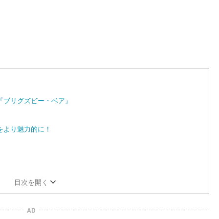
:
1
0
0
.
0
0
%
『ブリグズビー・ベア』
をより魅力的に！
目次を開く
AD