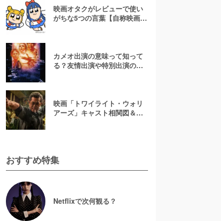
映画オタクがレビューで使い
がちな5つの言葉【自称映画オ
タクが解説】
カメオ出演の意味って知って
る？友情出演や特別出演の違
いとともに解説してみた
映画「トワイライト・ウォリ
アーズ」キャスト相関図＆登
場人物一覧！【決戦！九龍城
砦】
おすすめ特集
Netflixで次何観る？