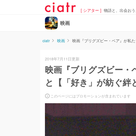
[ シアター ]
物語と、出会おう
映画
ciatr
映画
映画『ブリグズビー・ベア』が私た
2018年7月11日更新
映画『ブリグズビー・
と【「好き」が紡ぐ絆
このページにはプロモーションが含まれています