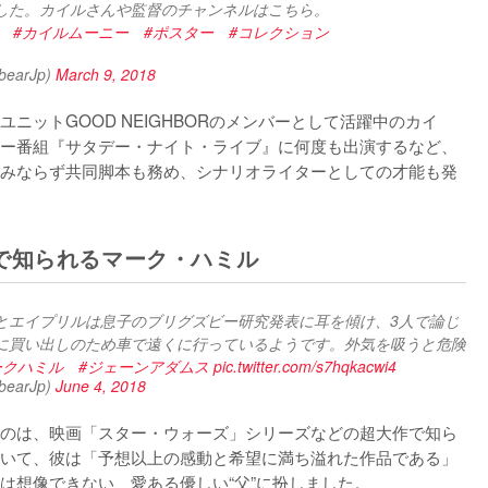
した。カイルさんや監督のチャンネルはこちら。
#カイルムーニー
#ポスター
#コレクション
arJp)
March 9, 2018
ニットGOOD NEIGHBORのメンバーとして活躍中のカイ
ー番組『サタデー・ナイト・ライブ』に何度も出演するなど、
みならず共同脚本も務め、シナリオライターとしての才能も発
で知られるマーク・ハミル
とエイプリルは息子のブリグズビー研究発表に耳を傾け、3人で論じ
に買い出しのため車で遠くに行っているようです。外気を吸うと危険
ークハミル
#ジェーンアダムス
pic.twitter.com/s7hqkacwi4
arJp)
June 4, 2018
のは、映画「スター・ウォーズ」シリーズなどの超大作で知ら
いて、彼は「予想以上の感動と希望に満ち溢れた作品である」
は想像できない、愛ある優しい“父”に扮しました。