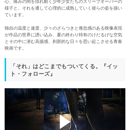
心、痛みの間を揺れ動く少年少女たちのスリープオーバーの
様子と、それを通して心理的に成熟していく彼らの姿を描い
ています。

独自の温度と速度、少々のざらつきと倦怠感のある映像表現
が作品の世界に誘い込み、夏の終わり特有のけだるげな空気
とその中に潜む高揚感、刹那的な日々を思い起こさせる青春
映画です。
「それ」はどこまでもついてくる。『イッ
ト・フォローズ』