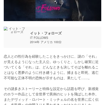
イット・フォローズ
IT FOLLOWS
2014年 アメリカ 100分
恋人との性行為を経験したことをきっかけに、謎の「それ」
が見えるようになった主人公。ゆっくりと、しかし確実に近
づいてくる「それ」は、どんなときも決してそばを離れるこ
とはなく悪夢のように付き纏うように。捕まると即死、逃亡
不可能な正体不明の恐怖が示すものは、果たして……。

その謎多きストーリーと特殊な設定から話題を呼び、新感覚
のホラー作品として全世界で異例のヒットを飛ばした本作。
またデヴィッド・ロバート・ミッチェルの名を世界に広く伝
え、名監督への仲間入りを果たすきっかけとなりました。
