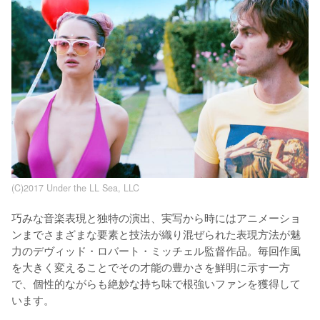
(C)2017 Under the LL Sea, LLC
巧みな音楽表現と独特の演出、実写から時にはアニメーショ
ンまでさまざまな要素と技法が織り混ぜられた表現方法が魅
力のデヴィッド・ロバート・ミッチェル監督作品。毎回作風
を大きく変えることでその才能の豊かさを鮮明に示す一方
で、個性的ながらも絶妙な持ち味で根強いファンを獲得して
います。
