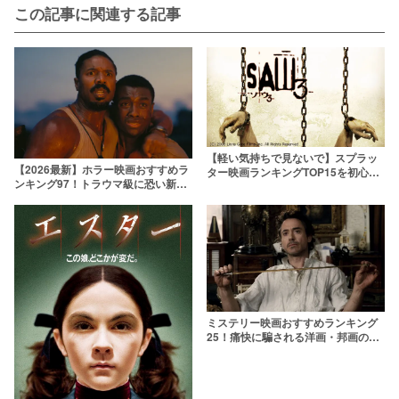
この記事に関連する記事
【軽い気持ちで見ないで】スプラッ
【2026最新】ホラー映画おすすめラ
ター映画ランキングTOP15を初心者
ンキング97！トラウマ級に恐い新旧
～上級者向け別に紹介！
名作を厳選
ミステリー映画おすすめランキング
25！痛快に騙される洋画・邦画の名
作揃い