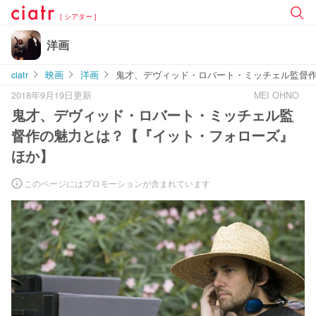
[ シアター ]
洋画
ciatr
映画
洋画
鬼才、デヴィッド・ロバート・ミッチェル監督
2018年9月19日更新
MEI OHNO
鬼才、デヴィッド・ロバート・ミッチェル監
督作の魅力とは？【『イット・フォローズ』
ほか】
このページにはプロモーションが含まれています