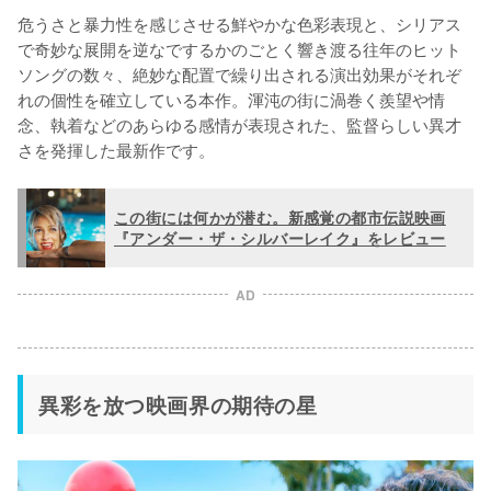
危うさと暴力性を感じさせる鮮やかな色彩表現と、シリアス
で奇妙な展開を逆なでするかのごとく響き渡る往年のヒット
ソングの数々、絶妙な配置で繰り出される演出効果がそれぞ
れの個性を確立している本作。渾沌の街に渦巻く羨望や情
念、執着などのあらゆる感情が表現された、監督らしい異才
さを発揮した最新作です。
この街には何かが潜む。新感覚の都市伝説映画
『アンダー・ザ・シルバーレイク』をレビュー
AD
異彩を放つ映画界の期待の星