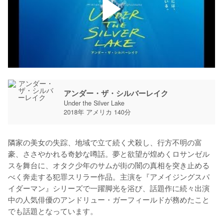
アンダー・ザ・シルバーレイク
Under the Silver Lake
2018年 アメリカ 140分
隣家の美女の失踪、地域で立て続く犬殺し、行方不明の富
豪、ささやかれる奇妙な噂話。夢と欲望が煌めくロサンゼル
スを舞台に、オタク少年のサムが街の闇の真相を突き止める
べく奔走する犯罪スリラー作品。主演を『アメイジングスパ
イダーマン』シリーズで一躍脚光を浴び、話題作に続々出演
中の人気俳優のアンドリュー・ガーフィールドが務めたこと
でも話題となっています。
