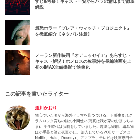
すじ&考察！キャスト一覧からバラの意味まで徹底
解説
最恐ホラー『ブレア・ウィッチ・プロジェクト』
を徹底紹介【ネタバレ注意】
ノーラン新作映画『オデュッセイア』あらすじ・
キャスト解説！ホメロスの叙事詩を長編映画史上
初のIMAX全編撮影で映像化
この記事を書いたライター
瀧川かおり
物心ついた頃から海外ドラマを見つづける、下町生まれグ
ラムロック育ちの猫の小間使い(写真は我が家のおぼっちゃ
ま)。学生時代は演劇をしていました。趣味は観劇、編み物
ほか手芸と酒と夜更かし。 加入しているVODサービスは
Netflix、Hulu、Desney+、アマプラ。テレビは映画専門チ