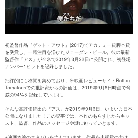
初監督作品『ゲット・アウト』(2017)でアカデミー賞脚本賞
を受賞し、一躍注目を浴びたジョーダン・ピール。彼の最新
監督作『アス』が全米で2019年3月22日に公開され、初登場
ナンバー1ヒットを記録しました。

批評的にも称賛を集めており、米映画レビューサイトRotten 
Tomatoesでの批評家からの評価は、2019年9月6日時点で脅
威の94%を記録しています。

そんな高評価続出の『アス』が2019年9月6日、いよいよ日本
公開になりました！この記事では、本作のあらすじからキャ
スト、監督、作品のメッセージや謎に迫っていきます。

※映画本編のネタバレを含んでいます。作品を未鑑賞の方は、