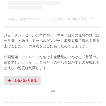
Usさん(@usmovie)がシェアした投稿
-
2019年 3月月30日午前8時11分PDT
ジョーダン・ピールは本作のテーマを「自分の最悪の敵は自
分自身」と語り、ドッペルゲンガーに着想を得て脚本を書き
上げました。その真意をどこにあったのでしょうか。

映画冒頭、アデレードたちは中産階級のいわゆる「普通の」
家族でした。しかし、自分たちの生活を脅かすものが現れる
と彼らの態度は豹変します。
ネタバレを見る
AD