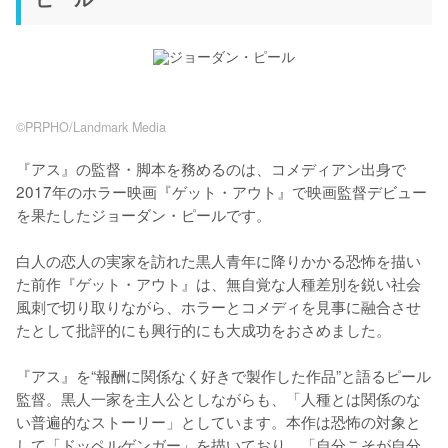
©PRPHO/Landmark Media
『アス』の監督・脚本を務めるのは、コメディアン出身で
2017年のホラー映画『ゲット・アウト』で映画監督デビュー
を果たしたジョーダン・ピールです。

白人の恋人の実家を訪れた黒人青年に降りかかる恐怖を描い
た前作『ゲット・アウト』は、無自覚な人種差別を鋭い社会
風刺で切り取りながら、ホラーとコメディを見事に融合させ
たとして批評的にも興行的にも大成功をおさめました。

『アス』を“報酬に関係なく好きで製作した作品”と語るピール
監督。黒人一家を主人公としながらも、「人種とは関係のな
い普遍的なストーリー」としています。本作は恐怖の対象と
して「ドッペルゲンガー」を描いており、「自分こそが自分