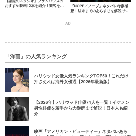
【話題のスタジオ】ブラムハウスの
おすすめ映画12本を紹介！観客を恐
『NOPE／ノープ』ネタバレ考察感
怖に陥れる問題作ぞろい
想！結末までのあらすじを解説 チン
パンジー事件の元ネタや旧約聖書の
意味は？
AD
「洋画」の人気ランキング
ハリウッド女優人気ランキングTOP50！これだけ
押さえれば海外女優通【2026年最新版】
【2026年】ハリウッド俳優74人を一覧！イケメン
男性俳優を若手から大御所まで解説！日本人も紹
介
映画『アメリカン・ビューティー』ネタバレあら