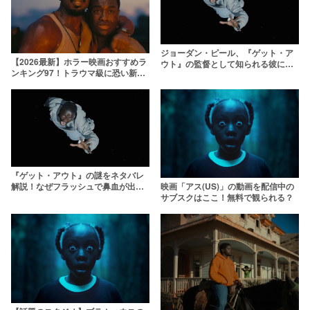
ジョーダン・ピール、『ゲット・ア
【2026最新】ホラー映画おすすめラ
ウト』の監督として知られる彼に注
ンキング97！トラウマ級に恐い新旧
目！
名作を厳選
『ゲット・アウト』の謎をネタバレ
解説！なぜフラッシュで鼻血が出
映画「アス(US)」の動画を配信中の
た？【ジョーダン・ピール監督】
サブスクはここ！無料で観られる？