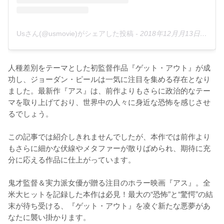
Usさん(@usmovie)がシェアした投稿
-
2018年12月月13日午前10時18分PST
人種差別をテーマとした初監督作品『ゲット・アウト』が成
功し、ジョーダン・ピールは一気に注目を集める存在となり
ました。最新作『アス』は、前作よりもさらに政治的なテー
マを取り上げており、世界中の人々に身近な恐怖を感じさせ
るでしょう。

この記事では紹介しきれませんでしたが、本作では前作より
もさらに細かな伏線やメタファーが散りばめられ、期待に充
分に応える作品に仕上がっています。

鬼才監督＆実力派女優が贈る注目のホラー映画『アス』。全
米大ヒットを記録した本作は必見！最大の“恐怖”と“驚愕”の結
末が待ち受ける、『ゲット・アウト』を凌ぐ新たな悪夢があ
なたに襲い掛かります。