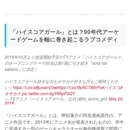
「ハイスコアガール」とは？90年代アーケ
ードゲームを軸に巻き起こるラブコメディ
2019年10月より放送開始予定のTVアニメ「ハイスコアガールⅡ」
のオープニングテーマ担当は第1期に引き続き『sora tob 
sakana』に決定！
ハイスコアガール好きな方もオサカナ好きな方もご期待くださ
い！
https://t.co/4Bjueam23w
https://t.co/BsRCTWtrPo
#ハイスコ
#
オサカナ
pic.twitter.com/4gYKKpP3QY
— TVアニメ「ハイスコアガール」公式 (@hi_score_girl)
May 25,
2019
『ハイスコアガール』とは、押切蓮介の同名漫画原作の、ア
ニメ作品です。2013年にアニメ化が発表されたものの、作中
に登場する一部のゲームキャラクターが著作権侵害で問題に