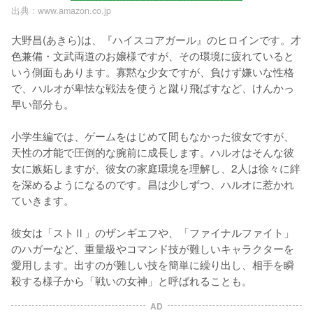
出典 :
www.amazon.co.jp
大野昌(あきら)は、『ハイスコアガール』のヒロインです。才
色兼備・文武両道のお嬢様ですが、その環境に疲れていると
いう側面もあります。寡黙な少女ですが、負けず嫌いな性格
で、ハルオが卑怯な戦法を使うと蹴り飛ばすなど、けんかっ
早い部分も。

小学生編では、ゲームをはじめて間もなかった彼女ですが、
天性の才能で圧倒的な腕前に成長します。ハルオはそんな彼
女に嫉妬しますが、彼女の家庭環境を理解し、2人は徐々に絆
を深めるようになるのです。昌は少しずつ、ハルオに惹かれ
ていきます。

彼女は「ストⅡ」のザンギエフや、「ファイナルファイト」
のハガーなど、重量級やコマンド技が難しいキャラクターを
愛用します。出すのが難しい技を簡単に繰り出し、相手を瞬
殺する様子から「戦いの女神」と呼ばれることも。
AD