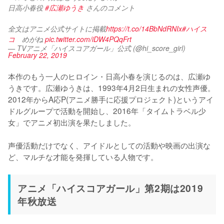
日高小春役 
#広瀬ゆうき
 さんのコメント
全文はアニメ公式サイトに掲載
https://t.co/14BbNdRNIx
#ハイス
コ
　めがね 
pic.twitter.com/iDW4PQqFrt
— TVアニメ「ハイスコアガール」公式 (@hi_score_girl)
February 22, 2019
本作のもう一人のヒロイン・日高小春を演じるのは、広瀬ゆ
うきです。広瀬ゆうきは、1993年4月2日生まれの女性声優。
2012年からA応P(アニメ勝手に応援プロジェクト)というアイ
ドルグループで活動を開始し、2016年「タイムトラベル少
女」でアニメ初出演を果たしました。

声優活動だけでなく、アイドルとしての活動や映画の出演な
ど、マルチな才能を発揮している人物です。
アニメ「ハイスコアガール」第2期は2019
年秋放送