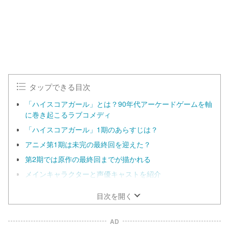
0
0
.
0
0
%
タップできる目次
「ハイスコアガール」とは？90年代アーケードゲームを軸
に巻き起こるラブコメディ
「ハイスコアガール」1期のあらすじは？
アニメ第1期は未完の最終回を迎えた？
第2期では原作の最終回までが描かれる
メインキャラクターと声優キャストを紹介
目次を開く
AD