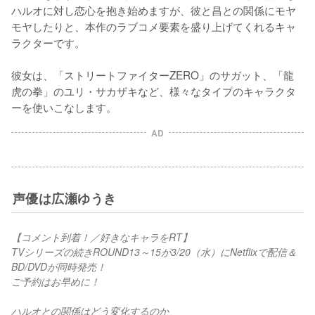
ハルオに対し恋心を抱き始めますが、彼と昌との関係にモヤ
モヤしたりと、本作のラブコメ要素を盛り上げてくれるキャ
ラクターです。

彼女は、「ストリートファイターZERO」のサガット、「龍
虎の拳」のユリ・サカザキなど、様々なタイプのキャラクタ
ーを使いこなします。
AD
声優は広瀬ゆうき
【コメント到着！／好きなキャラをRT】
TVシリーズの続きROUND13～15が3/20（水）にNetflixで配信＆
BD/DVDが同時発売！
ご予約はお早めに！
ハルオとの関係はどう変化するのか