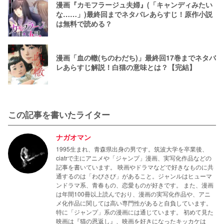
漫画『カモフラージュ夫婦』(「キャンディみたい
な……」)最終回までネタバレあらすじ！原作小説
は無料で読める？
漫画「血の轍(ちのわだち)」最終回17巻までネタバ
レあらすじ解説！白猫の意味とは？【完結】
この記事を書いたライター
ナガオマン
1995生まれ、青森県出身の男です。筑波大学を卒業後、
ciatrで主にアニメや「ジャンプ」漫画、実写化作品などの
記事を書いています。 映画やドラマなどで好きなものに共
通するのは「わびさび」があること。ジャンルはヒューマ
ンドラマ系、青春もの、恋愛ものが好きです。 また、漫画
は年間100冊以上読んでおり、漫画の実写化作品や、アニ
メ化作品に関しては高い専門性があると自負しています。
特に「ジャンプ」系の漫画には通じています。 初めて見た
映画は『猫の恩返し』、映画を好きになったキッカケは