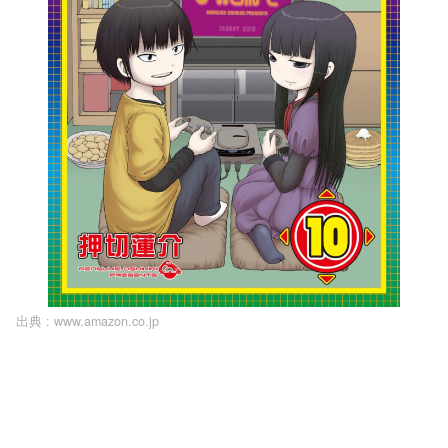
出典 :
www.amazon.co.jp
L
o
/
U
a
n
d
m
e
u
d
t
:
e
1