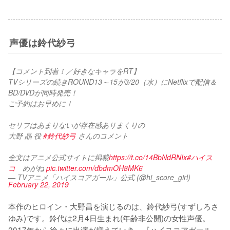
声優は鈴代紗弓
【コメント到着！／好きなキャラをRT】
TVシリーズの続きROUND13～15が3/20（水）にNetflixで配信＆
BD/DVDが同時発売！
ご予約はお早めに！
セリフはあまりないが存在感ありまくりの
大野 晶 役 
#鈴代紗弓
 さんのコメント
全文はアニメ公式サイトに掲載
https://t.co/14BbNdRNIx
#ハイス
コ
　めがね 
pic.twitter.com/dbdmOH8MK6
— TVアニメ「ハイスコアガール」公式 (@hi_score_girl)
February 22, 2019
本作のヒロイン・大野昌を演じるのは、鈴代紗弓(すずしろさ
ゆみ)です。鈴代は2月4日生まれ(年齢非公開)の女性声優。
2017年から徐々に出演が増えていき、『ハイスコアガール』