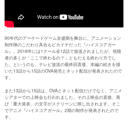
90年代のアーケードゲーム全盛期を舞台に、アニメーション
制作陣のこだわり具合もピカイチだった『ハイスコアガー
ル』。2018年には1クール全12話で放送されましたが、視聴
者の多くが「ここで終わるの？」ともだえる終わり方でし
た。というのも、テレビ放送の最終回直後、本編の続きを描
いた13話から15話のOVA発売とネット配信が発表されたので
す。

また13話から15話は、OVAとネット配信だけでなく、アニメ
シアターでの上映会も行われました。その上映会の直後、再
び「重大発表」の文字がスクリーンに映し出されます。そこ
でアニメ『ハイスコアガール』2期の制作が発表されたので
す。
