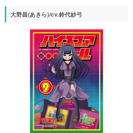
大野昌(あきら)/cv.鈴代紗弓