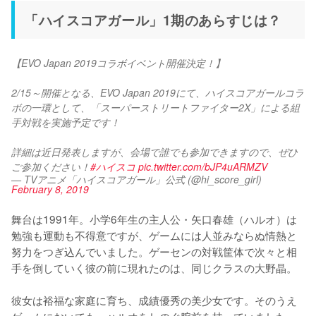
「ハイスコアガール」1期のあらすじは？
【EVO Japan 2019コラボイベント開催決定！】
2/15～開催となる、EVO Japan 2019にて、ハイスコアガールコラ
ボの一環として、「スーパーストリートファイター2X」による組
手対戦を実施予定です！
詳細は近日発表しますが、会場で誰でも参加できますので、ぜひ
ご参加ください！
#ハイスコ
pic.twitter.com/bJP4uARMZV
— TVアニメ「ハイスコアガール」公式 (@hi_score_girl)
February 8, 2019
舞台は1991年。小学6年生の主人公・矢口春雄（ハルオ）は
勉強も運動も不得意ですが、ゲームには人並みならぬ情熱と
努力をつぎ込んでいました。ゲーセンの対戦筐体で次々と相
手を倒していく彼の前に現れたのは、同じクラスの大野晶。

彼女は裕福な家庭に育ち、成績優秀の美少女です。そのうえ