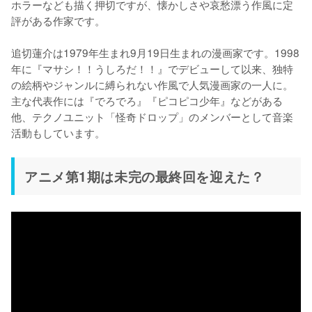
ホラーなども描く押切ですが、懐かしさや哀愁漂う作風に定
評がある作家です。

追切蓮介は1979年生まれ9月19日生まれの漫画家です。1998
年に『マサシ！！うしろだ！！』でデビューして以来、独特
の絵柄やジャンルに縛られない作風で人気漫画家の一人に。
主な代表作には『でろでろ』『ピコピコ少年』などがある
他、テクノユニット「怪奇ドロップ」のメンバーとして音楽
活動もしています。
アニメ第1期は未完の最終回を迎えた？