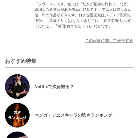
『ソラニン』です。他には『たかが世界の終わり』など、
繊細な心象描写がある作品が好みです。 アニメは特に渡辺
信一郎の作品が好きです。好きな漫画家はジャンプ作家の
ほか、「魚喃キリコ(なななんきりこ)」「真造圭伍(しんぞ
うけいご)」「町田洋(まちだよう)」などです。
この記事に関して報告する
おすすめ特集
Netflixで次何観る？
マンガ・アニメキャラの強さランキング