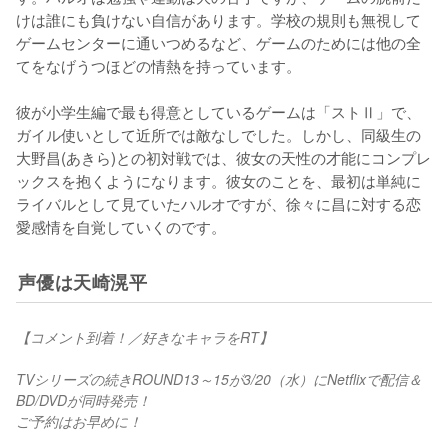
けは誰にも負けない自信があります。学校の規則も無視して
ゲームセンターに通いつめるなど、ゲームのためには他の全
てをなげうつほどの情熱を持っています。

彼が小学生編で最も得意としているゲームは「ストⅡ」で、
ガイル使いとして近所では敵なしでした。しかし、同級生の
大野昌(あきら)との初対戦では、彼女の天性の才能にコンプレ
ックスを抱くようになります。彼女のことを、最初は単純に
ライバルとして見ていたハルオですが、徐々に昌に対する恋
愛感情を自覚していくのです。
声優は天崎滉平
【コメント到着！／好きなキャラをRT】
TVシリーズの続きROUND13～15が3/20（水）にNetflixで配信＆
BD/DVDが同時発売！
ご予約はお早めに！