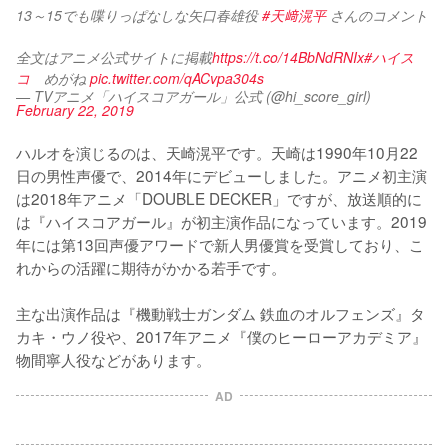
13～15でも喋りっぱなしな矢口春雄役 
#天﨑滉平
 さんのコメント
全文はアニメ公式サイトに掲載
https://t.co/14BbNdRNIx
#ハイス
コ
　めがね 
pic.twitter.com/qACvpa304s
— TVアニメ「ハイスコアガール」公式 (@hi_score_girl)
February 22, 2019
ハルオを演じるのは、天崎滉平です。天崎は1990年10月22
日の男性声優で、2014年にデビューしました。アニメ初主演
は2018年アニメ「DOUBLE DECKER」ですが、放送順的に
は『ハイスコアガール』が初主演作品になっています。2019
年には第13回声優アワードで新人男優賞を受賞しており、こ
れからの活躍に期待がかかる若手です。

主な出演作品は『機動戦士ガンダム 鉄血のオルフェンズ』タ
カキ・ウノ役や、2017年アニメ『僕のヒーローアカデミア』
物間寧人役などがあります。
AD