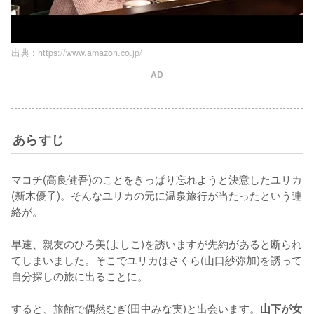
出典 :
https://www.amazon.co.jp/
AD
あらすじ
マコチ(高良健吾)のことをきっぱり忘れようと決意したユリカ
(新木優子)。そんなユリカの元に温泉旅行が当たったという連
絡が。

早速、親友のひろ美(よしこ)を誘いますが先約があると断られ
てしまいました。そこでユリカはさくら(山口紗弥加)を誘って
自分探しの旅に出ることに。

すると、旅館で偶然むぎ(田中みな実)と出会います。
山下が女