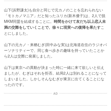
山下(浜野謙太)も自分と同じで元カノのことを忘れられない
「モトカノマニア」だと知ったユリカ(新木優子)は、2人で脱
MKM同盟を結成することに。
時間をかけて友だち以上恋人未
こ
満の交際をしていくことで、徐々に現実への復帰を果たす
とにしました。

山下の元カノ・来栖むぎ(田中みな実)は北海道在住のラジオパ
ーソナリティーで、同じ食べ歩きの趣味を持っていたことか
ら2人は交際に発展しました。

山下は東京への異動が決まった時に一緒に来て欲しいと伝え
ましたが、むぎはそれを拒否。結局2人は別れることになって
しまいました。しかしそんなむぎが東京に出てくることにな
ったのです。
AD