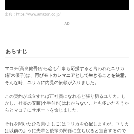
出典 :
https://www.amazon.co.jp/
AD
あらすじ
マコチ(高良健吾)から恋も仕事も応援すると言われたユリカ
(新木優子)は、
再びモトカレマニアとして生きることを決意。
そんな時、ユリカに内見の依頼が入りました。

この契約が成立すれば正社員になれると張り切るユリカ。し
かし、社長の安藤(小手伸也)はわからないことも多いだろうか
らとマコチにサポートを命じました。

それを聞いたひろ美(よしこ)はユリカを心配しますが、ユリカ
は以前のように先輩と後輩の関係に立ち戻ると宣言するので