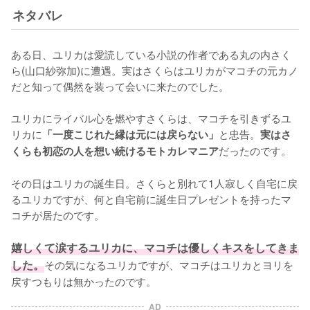
ネタバレ
ある日、ユリカは愛読している小説の作者である丸の内さく
ら(山口紗弥加)に遭遇。実はさくらはユリカがマコチの元カノ
だと知って偶然を装って会いに来たのでした。

ユリカにライバル心を燃やすさくらは、マコチを引きずるユ
リカに
と忠告。
「一度こじれた縁は元には戻らない」
実はさ
だったのです。

くらも初恋の人を想い続けるモトカレマニア
その日はユリカの誕生日。さくらと別れて1人寂しく自宅に戻
るユリカですが、何と自宅前に誕生日プレゼントを持ったマ
コチが居たのです。

嬉しくて涙するユリカに、マコチは優しくキスをしてきま
した。
その気になるユリカですが、マコチはユリカとヨリを
戻すつもりは無かったのです。
AD