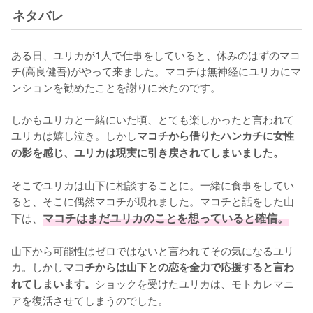
ネタバレ
ある日、ユリカが1人で仕事をしていると、休みのはずのマコ
チ(高良健吾)がやって来ました。マコチは無神経にユリカにマ
ンションを勧めたことを謝りに来たのです。

しかもユリカと一緒にいた頃、とても楽しかったと言われて
ユリカは嬉し泣き。しかし
マコチから借りたハンカチに女性
の影を感じ、ユリカは現実に引き戻されてしまいました。
そこでユリカは山下に相談することに。一緒に食事をしてい
ると、そこに偶然マコチが現れました。マコチと話をした山
下は、
マコチはまだユリカのことを想っていると確信。
山下から可能性はゼロではないと言われてその気になるユリ
カ。しかし
マコチからは山下との恋を全力で応援すると言わ
ショックを受けたユリカは、モトカレマニ
れてしまいます。
アを復活させてしまうのでした。