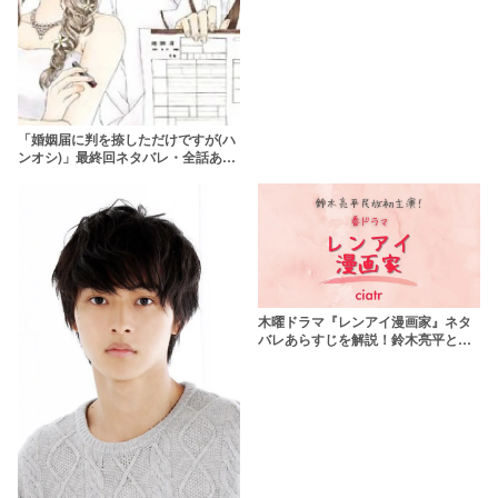
「婚姻届に判を捺しただけですが(ハ
ンオシ)」最終回ネタバレ・全話あら
すじ！明葉と百瀬の結末は離婚？
木曜ドラマ『レンアイ漫画家』ネタ
バレあらすじを解説！鈴木亮平と吉
岡里帆がマンガのために疑似恋
愛！？