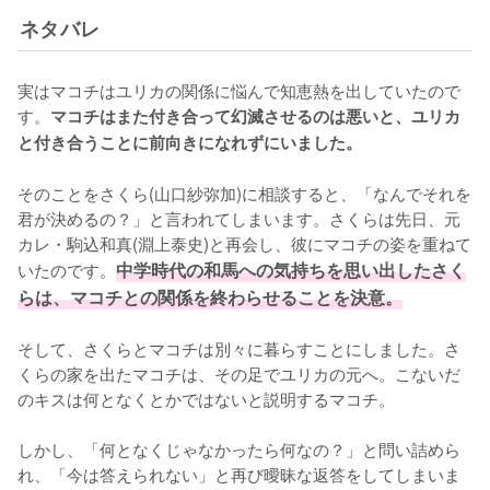
ネタバレ
実はマコチはユリカの関係に悩んで知恵熱を出していたので
す。
マコチはまた付き合って幻滅させるのは悪いと、ユリカ
と付き合うことに前向きになれずにいました。
そのことをさくら(山口紗弥加)に相談すると、「なんでそれを
君が決めるの？」と言われてしまいます。さくらは先日、元
カレ・駒込和真(淵上泰史)と再会し、彼にマコチの姿を重ねて
いたのです。
中学時代の和馬への気持ちを思い出したさく
らは、マコチとの関係を終わらせることを決意。
そして、さくらとマコチは別々に暮らすことにしました。さ
くらの家を出たマコチは、その足でユリカの元へ。こないだ
のキスは何となくとかではないと説明するマコチ。

しかし、「何となくじゃなかったら何なの？」と問い詰めら
れ、「今は答えられない」と再び曖昧な返答をしてしまいま