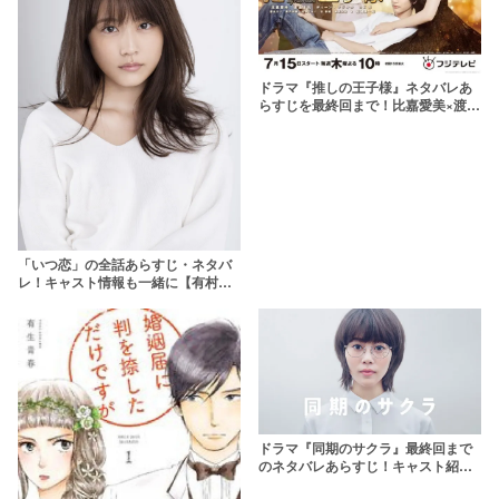
ドラマ『推しの王子様』ネタバレあ
らすじを最終回まで！比嘉愛美×渡辺
圭佑の乙女ゲーラブコメディ
「いつ恋」の全話あらすじ・ネタバ
レ！キャスト情報も一緒に【有村架
純×高良健吾】
ドラマ『同期のサクラ』最終回まで
のネタバレあらすじ！キャスト紹介
も【遊川和彦脚本】