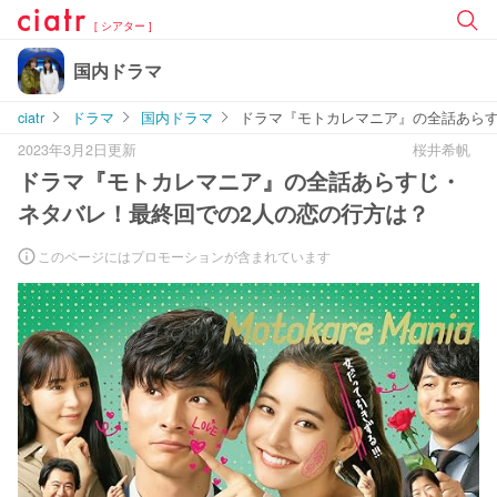
[ シアター ]
国内ドラマ
ciatr
ドラマ
国内ドラマ
ドラマ『モトカレマニア』の全話あらす
2023年3月2日更新
桜井希帆
ドラマ『モトカレマニア』の全話あらすじ・
ネタバレ！最終回での2人の恋の行方は？
このページにはプロモーションが含まれています