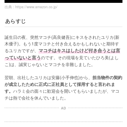
出典 :
https://www.amazon.co.jp/
あらすじ
誕生日の夜、突然マコチ(高良健吾)にキスをされたユリカ(新
木優子)。もう1度マコチと付き合えるかもしれないと期待す
るユリカですが、
マコチはキスはしたけど付き合うとは言
っていないと言う
のです。その現場を見ていたひろ美(よし
こ)は、誠実じゃないとマコチを非難しました。

翌朝、出社したユリカは安藤(小手伸也)から、
担当物件の契約
が成立したために正式に正社員として採用すると言われま
ハラミ会の面々に歓迎会を開いてもらいましたが、マコ
す。
チは熱で会社を休んでいました。
AD