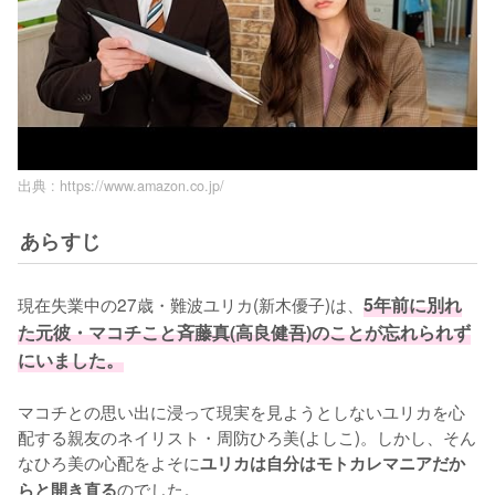
出典 :
https://www.amazon.co.jp/
あらすじ
現在失業中の27歳・難波ユリカ(新木優子)は、
5年前に別れ
た元彼・マコチこと斉藤真(高良健吾)のことが忘れられず
にいました。
マコチとの思い出に浸って現実を見ようとしないユリカを心
配する親友のネイリスト・周防ひろ美(よしこ)。しかし、そん
なひろ美の心配をよそに
ユリカは自分はモトカレマニアだか
のでした。

らと開き直る