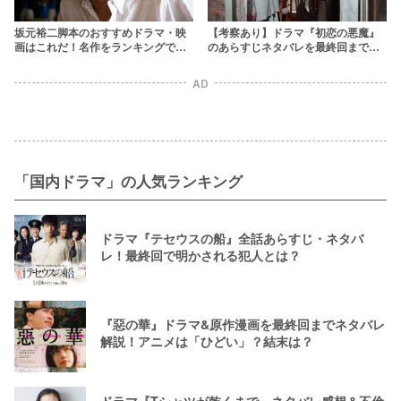
坂元裕二脚本のおすすめドラマ・映
【考察あり】ドラマ『初恋の悪魔』
画はこれだ！名作をランキングで紹
のあらすじネタバレを最終回まで！
介【2025年最新】
犯人が衝撃すぎた
AD
「国内ドラマ」の人気ランキング
ドラマ『テセウスの船』全話あらすじ・ネタバ
レ！最終回で明かされる犯人とは？
『惡の華』ドラマ&原作漫画を最終回までネタバレ
解説！アニメは「ひどい」？結末は？