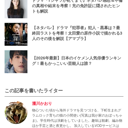
ドラマ『Tシャツが乾くまで』ネタバレ感想＆不倫
の真相や結末を考察！充の免許証に隠されたヒン
トも解説
【ネタバレ】ドラマ『犯罪者』犯人・黒幕は？最
終回ラストを考察！太田愛の原作小説で描かれる3
人のその後を解説【アマプラ】
【2026年最新】日本のイケメン人気俳優ランキン
グ！最もかっこいい芸能人は誰？
この記事を書いたライター
瀧川かおり
物心ついた頃から海外ドラマを見つづける、下町生まれグ
ラムロック育ちの猫の小間使い(写真は我が家のおぼっちゃ
ま)。学生時代は演劇をしていました。趣味は観劇、編み物
ほか手芸と酒と夜更かし。 加入しているVODサービスは