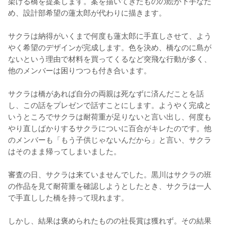
架ける橋を提案します。案を描いてきたものの絵が下手なた
め、設計部希望の蓮太郎が代わりに描きます。

サクラは納得がいくまで何度も蓮太郎に手直しさせて、よう
やく希望のデザインが完成します。色を決め、橋なのに島が
ないという理由で材料を買ってくるなど突飛な行動が多く、
他のメンバーは困りつつも付き合います。

サクラは橋があれば自分の両親は死なずに済んだことを話
し、この話をプレゼンで話すことにします。ようやく完成と
いうところでサクラは耐荷重が足りないと言い出し、何度も
やり直しばかりするサクラについに百合がキレたのです。他
のメンバーも「もう子供じゃないんだから」と言い、サクラ
はそのまま帰ってしまいました。

審査の日、サクラは来ていませんでした。黒川はサクラの班
の作品を見て耐荷重を確認しようとしたとき、サクラは一人
で手直しした橋を持って現れます。

しかし、結果は褒められたものの社長賞は獲れず。その結果