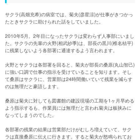
サクラ(高畑充希)の病室では、菊夫(彦星涼)が仕事がきつかっ
たときサクラに助けられた話をしていました。

2010年5月。2年目になったサクラは変わらず人事部にいまし
た。サクラの先輩の火野(相武紗季)は、部長の黒川(椎名桔平)
に残業しないよう各部署に通達するよう言われます。

火野とサクラは各部署を回ると、菊夫が部長の桑原(丸山智己)
に強い口調で仕事の指示を受けていることを知ります。そし
て桑原はサクラに、営業部は24時間働いていて残業を減らす
のは無理だと豪語します。

桑原は菊夫に対しても図書館の建設現場の工期を1ヶ月早める
よう指示するも、作業員には無理だと言われ菊夫は板挟みに
なってしまうのでした。

各部署の残業の結果は営業部だけがむしろ増えていて、サク
ラは直接桑原に伝えに行きます。すると菊夫が怒鳴られてお