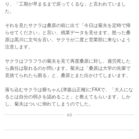
り、「工期が早まるまで戻ってくるな」と言われていまし
た。

それを見たサクラは桑原の前に出て「今日は菊夫を定時で帰
らせてください」と言い、残業データを見せます。怒った桑
原は黒川に文句を言い、サクラが二度と営業部に来ないよう
注意します。

サクラはフラフラの菊夫を見て再度桑原に対し、過労死した
ら責任は取れるのか問います。菊夫は「桑原は大学の先輩で
見捨てられたら困る」と、桑原とまた出かけてしまいます。

落ち込むサクラは爺ちゃん(津嘉山正種)にFAXで、「大人にな
るとは自分の弱さを認めること」と教えてもらいます。しか
し、菊夫はついに倒れてしまうのでした。
AD