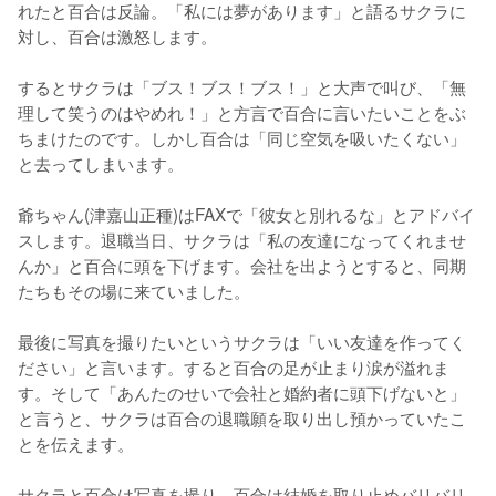
れたと百合は反論。「私には夢があります」と語るサクラに
対し、百合は激怒します。

するとサクラは「ブス！ブス！ブス！」と大声で叫び、「無
理して笑うのはやめれ！」と方言で百合に言いたいことをぶ
ちまけたのです。しかし百合は「同じ空気を吸いたくない」
と去ってしまいます。

爺ちゃん(津嘉山正種)はFAXで「彼女と別れるな」とアドバイ
スします。退職当日、サクラは「私の友達になってくれませ
んか」と百合に頭を下げます。会社を出ようとすると、同期
たちもその場に来ていました。

最後に写真を撮りたいというサクラは「いい友達を作ってく
ださい」と言います。すると百合の足が止まり涙が溢れま
す。そして「あんたのせいで会社と婚約者に頭下げないと」
と言うと、サクラは百合の退職願を取り出し預かっていたこ
とを伝えます。

サクラと百合は写真を撮り、百合は結婚を取り止めバリバリ