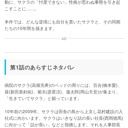
動に、サクラの「忖度できない」性格が思わぬ事態を引き起
こすことに……。

本作では、どんな逆境にも自分を貫いたサクラと、その同期
たちの10年間を描きます。
AD
第1話のあらすじネタバレ
病院のサクラ(高畑充希)のベッドの周りには、百合(橋本愛)、
葵(新田真剣佑)、菊夫(彦星涼)、蓮太郎(岡山天音)が集まり、
「生きていてサクラ」と願っています。

10年前の2009年。サクラは田舎の島から上京し花村建設の入
社式に向かいます。サクラはいきなり話の長い社長(西岡徳馬)
に向かって「話が長い」などと指摘します。それを人事部長