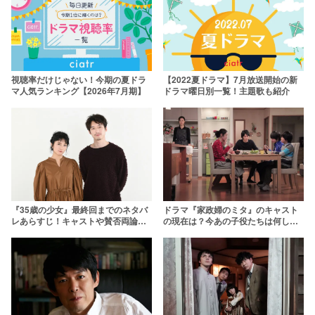
視聴率だけじゃない！今期の夏ドラ
【2022夏ドラマ】7月放送開始の新
マ人気ランキング【2026年7月期】
ドラマ曜日別一覧！主題歌も紹介
『35歳の少女』最終回までのネタバ
ドラマ『家政婦のミタ』のキャスト
レあらすじ！キャストや賛否両論に
の現在は？今あの子役たちは何して
ついても
る？中川大志や本田望結が大活躍