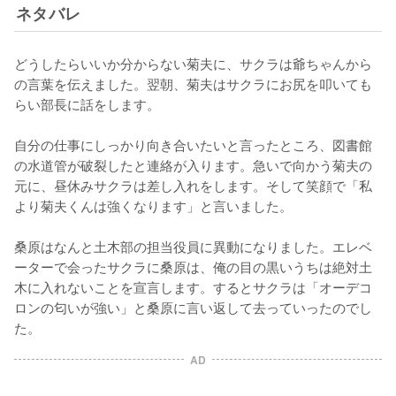
ネタバレ
どうしたらいいか分からない菊夫に、サクラは爺ちゃんから
の言葉を伝えました。翌朝、菊夫はサクラにお尻を叩いても
らい部長に話をします。

自分の仕事にしっかり向き合いたいと言ったところ、図書館
の水道管が破裂したと連絡が入ります。急いで向かう菊夫の
元に、昼休みサクラは差し入れをします。そして笑顔で「私
より菊夫くんは強くなります」と言いました。

桑原はなんと土木部の担当役員に異動になりました。エレベ
ーターで会ったサクラに桑原は、俺の目の黒いうちは絶対土
木に入れないことを宣言します。するとサクラは「オーデコ
ロンの匂いが強い」と桑原に言い返して去っていったのでし
た。
AD