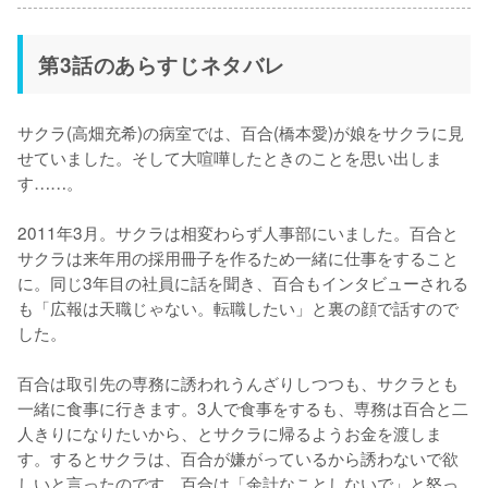
第3話のあらすじネタバレ
サクラ(高畑充希)の病室では、百合(橋本愛)が娘をサクラに見
せていました。そして大喧嘩したときのことを思い出しま
す……。

2011年3月。サクラは相変わらず人事部にいました。百合と
サクラは来年用の採用冊子を作るため一緒に仕事をすること
に。同じ3年目の社員に話を聞き、百合もインタビューされる
も「広報は天職じゃない。転職したい」と裏の顔で話すので
した。

百合は取引先の専務に誘われうんざりしつつも、サクラとも
一緒に食事に行きます。3人で食事をするも、専務は百合と二
人きりになりたいから、とサクラに帰るようお金を渡しま
す。するとサクラは、百合が嫌がっているから誘わないで欲
しいと言ったのです。百合は「余計なことしないで」と怒っ