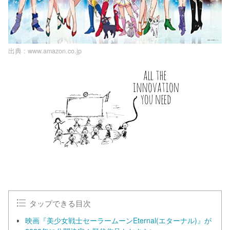
出典 :
www.amazon.co.jp
タップできる目次
映画『美少女戦士セーラームーンEternal(エターナル)』が