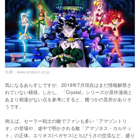
出典 :
www.amazon.co.jp
気になるあらすじですが、2019年7月現在はまだ情報解禁さ
れていない模様。しかし、「Crystal」シリーズが原作漫画と
あまり相違がない点を参考にすると、幾つかの見所がありそ
うです。

例えば、セーラー戦士の敵でファンも多い「アマゾントリ
オ」の登場や、途中で明かされる敵「アマゾネス・カルテッ
ト」の正体。エリオス(ペガサス)とちびうさの交流など、盛り