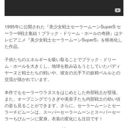
1995年に公開された『美少女戦士セーラームーンSuperS セ
ーラー9戦士集結！ブラック・ドリーム・ホールの奇跡』はテ
レビアニメ『美少女戦士セーラームーンSuperS』を映画化し
た作品。

子供たちのエネルギーを吸い取ることでブラック・ドリー
ム・ホールを大きくし、地球を飲み込もうとしていたバディ
ヤーヌと戦士たちの戦いや、彼女の元手下の妖精ペルルとの
交流が描かれています。

本作でもセーラーウラヌスをはじめとした外部戦士が登場。
また、オープニングでうさぎや美奈子たち内部戦士の幼い頃
の姿も見ることができます。さらに、セーラームーンとセー
ラーチビムーンは、スーパーセーラームーンとスーパーセー
ラーちびムーンに変身。衣装の変化にも注目です！