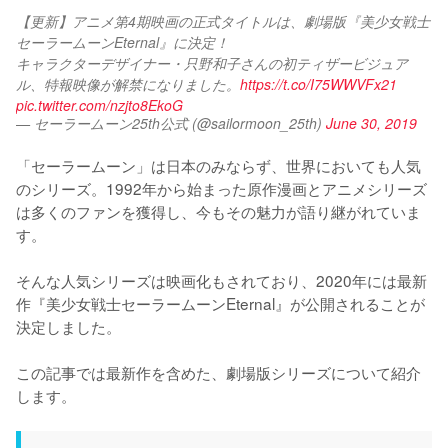
【更新】アニメ第4期映画の正式タイトルは、劇場版『美少女戦士
セーラームーンEternal』に決定！
キャラクターデザイナー・只野和子さんの初ティザービジュア
ル、特報映像が解禁になりました。
https://t.co/I75WWVFx21
pic.twitter.com/nzjto8EkoG
— セーラームーン25th公式 (@sailormoon_25th)
June 30, 2019
「セーラームーン」は日本のみならず、世界においても人気
のシリーズ。1992年から始まった原作漫画とアニメシリーズ
は多くのファンを獲得し、今もその魅力が語り継がれていま
す。

そんな人気シリーズは映画化もされており、2020年には最新
作『美少女戦士セーラームーンEternal』が公開されることが
決定しました。

この記事では最新作を含めた、劇場版シリーズについて紹介
します。