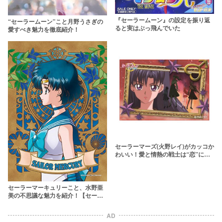
『セーラームーン』の設定を振り返
“セーラームーン”こと月野うさぎの
ると実はぶっ飛んでいた
愛すべき魅力を徹底紹介！
セーラーマーズ(火野レイ)がカッコか
わいい！愛と情熱の戦士は“恋”に悩
まされる？
セーラーマーキュリーこと、水野亜
美の不思議な魅力を紹介！【セーラ
ームーン】
AD