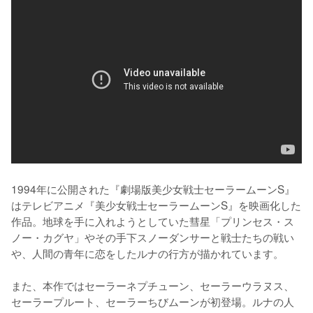
1994年に公開された『劇場版美少女戦士セーラームーンS』
はテレビアニメ『美少女戦士セーラームーンS』を映画化した
作品。地球を手に入れようとしていた彗星「プリンセス・ス
ノー・カグヤ」やその手下スノーダンサーと戦士たちの戦い
や、人間の青年に恋をしたルナの行方が描かれています。

また、本作ではセーラーネプチューン、セーラーウラヌス、
セーラープルート、セーラーちびムーンが初登場。ルナの人