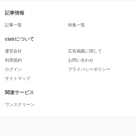
記事情報
記事一覧
特集一覧
ciatrについて
運営会社
広告掲載に関して
利用規約
お問い合わせ
ログイン
プライバシーポリシー
サイトマップ
関連サービス
ワンスクリーン