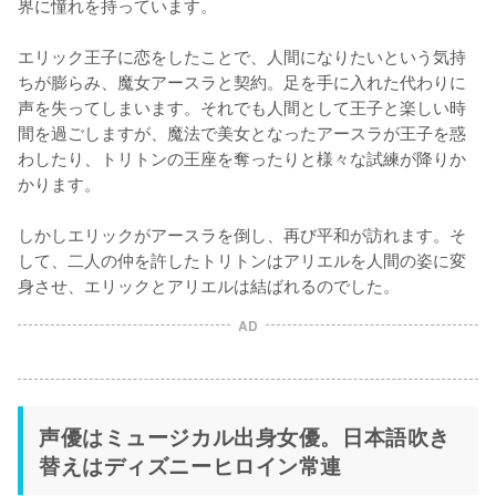
界に憧れを持っています。

エリック王子に恋をしたことで、人間になりたいという気持
ちが膨らみ、魔女アースラと契約。足を手に入れた代わりに
声を失ってしまいます。それでも人間として王子と楽しい時
間を過ごしますが、魔法で美女となったアースラが王子を惑
わしたり、トリトンの王座を奪ったりと様々な試練が降りか
かります。

しかしエリックがアースラを倒し、再び平和が訪れます。そ
して、二人の仲を許したトリトンはアリエルを人間の姿に変
身させ、エリックとアリエルは結ばれるのでした。
AD
声優はミュージカル出身女優。日本語吹き
替えはディズニーヒロイン常連