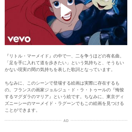
『リトル・マーメイド』の中で一、二を争うほどの有名曲。
「足を手に入れて道を歩きたい」という気持ちと、そうもい
かない現実の間の気持ちを表した歌詞となっています。

ちなみに、このシーンで登場する絵画は実際に存在するも
の。フランスの画家ジョルジュ・ド・ラ・トゥールの『悔悛
するマグダラのマリア』という絵です。ちなみに、東京ディ
ズニーシーのマーメイド・ラグーンでもこの絵画を見つける
ことができます。
AD