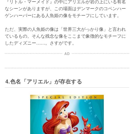
『リトル・マーメイド』の中にアリエルが岩の上にいる有名
なシーンがありますが、この場面はデンマークのコペンハー
ゲンハーバーにある人魚姫の像をモチーフにしています。

ただ、実際の人魚姫の像は「世界三大がっかり像」と言われ
ているもの。そんな残念な像をここまで象徴的なモチーフに
したディズニー……。さすがです。
AD
4.色名「アリエル」が存在する