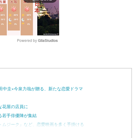
Powered by 
GliaStudios
M
u
t
e
公開！田中圭×今泉力哉が贈る、新たな恋愛ドラマ
な花屋の店員に
る若手俳優陣が集結
トムジーク』など、恋愛映画を多く手掛ける