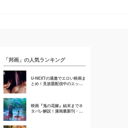
「邦画」の人気ランキング
U-NEXTの過激でエロい映画ま
とめ！見放題配信中のエッチ
な濡れ場映画
映画『鬼の花嫁』結末までネ
タバレ解説！漫画最新刊・小
説も紹介！恋の行方は？