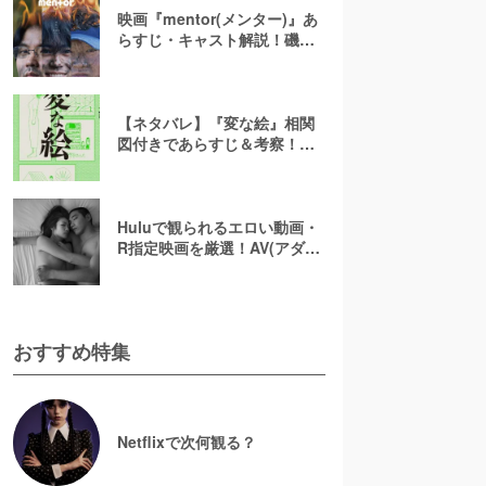
映画『mentor(メンター)』あ
らすじ・キャスト解説！磯村
勇斗×末澤誠也×綾野剛、吉田
恵輔監督が放つ「感情カオ
ス」の新感覚エンターテイン
メント
【ネタバレ】『変な絵』相関
図付きであらすじ＆考察！重
ねた絵や優太のその後を解説
Huluで観られるエロい動画・
R指定映画を厳選！AV(アダル
ト動画)はなくても過激な濡れ
場が見られる
おすすめ特集
Netflixで次何観る？