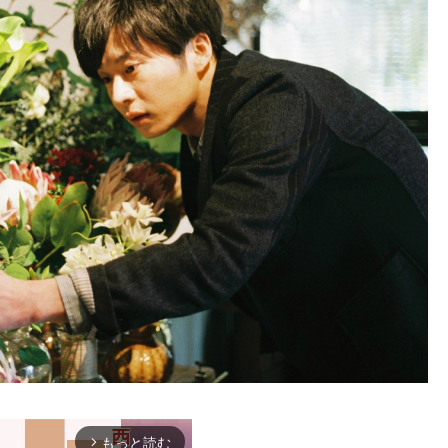
もっと読む
arrow_forward_ios