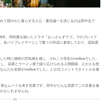
れて穏やかに暮らす主人公・夏目誠一を演じるのは田中圭で
2018年、同性愛を描いたドラマ『おっさんずラブ』でのブレイク
、名バイプレイヤーとして数々の作品に参加しており、認知度
た時に独特の空気感を感じ、それこそ存在がmellowでした。
したし、花屋とラーメン屋で繰り広げられる人間模様、人が人を想
んだか全部がmellowでした」と公式コメントでタイトルを連
や甘美なムードを表す言葉です。田中がどんな意図でこの言葉を連
かもしれませんね。
AD