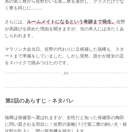
系の第三寮から佐野がいる第二寮を選択し、クラスだけでな
く寮も同じに……。

さらには、
ルームメイトになるという奇跡まで発生。
佐野
が高跳びを辞めた理由を聞きますが、当の本人には冷たくあ
しらわれます。

マラソン大会当日。佐野の代わりに立候補した瑞稀も、スタ
ートまで準備をしていました。しかし突然、誰かが彼女の足
をスパイクで踏みつけたのです。
AD
第2話のあらすじ・ネタバレ
瑞稀は保健室へ運ばれますが、女性だと知った保健医の梅田
に問い質される羽目に！佐野の策略(？)で第二寮の飼い犬・裕
次郎が乱入し、間一髪危機を脱出します。
