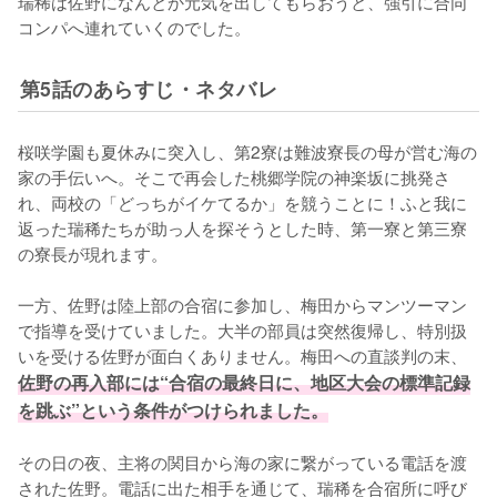
瑞稀は佐野になんとか元気を出してもらおうと、強引に合同
コンパへ連れていくのでした。
第5話のあらすじ・ネタバレ
桜咲学園も夏休みに突入し、第2寮は難波寮長の母が営む海の
家の手伝いへ。そこで再会した桃郷学院の神楽坂に挑発さ
れ、両校の「どっちがイケてるか」を競うことに！ふと我に
返った瑞稀たちが助っ人を探そうとした時、第一寮と第三寮
の寮長が現れます。

一方、佐野は陸上部の合宿に参加し、梅田からマンツーマン
で指導を受けていました。大半の部員は突然復帰し、特別扱
いを受ける佐野が面白くありません。梅田への直談判の末、
佐野の再入部には“合宿の最終日に、地区大会の標準記録
を跳ぶ”という条件がつけられました。
その日の夜、主将の関目から海の家に繋がっている電話を渡
された佐野。電話に出た相手を通じて、瑞稀を合宿所に呼び