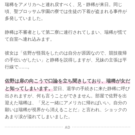
瑞稀をアメリカへと連れ戻すべく、兄・静稀が来日。同じ
頃、聖ブロッサム学園の寮では生徒の下着が盗まれる事件が
多発していました。

静稀は不審者として第二寮に連行されてしまい、瑞稀が慌て
て自室へ連れ込みます。

彼女は「佐野が怪我をしたのは自分が原因なので、競技復帰
の手伝いがしたい」と静稀を説得しますが、兄妹の主張は平
行線で……。

佐野は扉の向こうで口論を立ち聞きしており、瑞稀が女だ
と知ってしまいます。
翌日、退学の手続きに来た静稀に呼び
出されますが、何も言うことができません。部屋で佐野を出
迎えた瑞稀は、「兄と一緒にアメリカに帰ればいい。自分の
願いは瑞稀が視界から消えることだ」と言われ、ショックの
あまり涙が溢れてしまいました。
AD