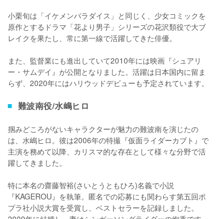
小栗旬は「イケメンパラダイス」と同じく、少女コミックを
原作とするドラマ「花より男子」シリーズの花沢類役で大ブ
レイクを果たし、常に第一線で活躍してきた俳優。

また、監督業にも進出していて2010年には映画『シュアリ
ー・サムデイ』が公開となりました。活躍は日本国内に留ま
らず、2020年にはハリウッドデビューも予定されています。
難波南役/水嶋ヒロ
掴みどころがないキャラクターが魅力の難波南を演じたの
は、水嶋ヒロ。彼は2006年の特撮『仮面ライダーカブト』で
主演を務めて以降、カリスマ的な存在として様々な分野で活
躍してきました。

特に本名の齋藤智裕(さいとうともひろ)名義で小説
『KAGEROU』を執筆。匿名での応募にも関わらす第五回ポ
プラ社小説大賞を受賞し、ベストセラーを記録しました。
2009年に結婚し、妻はシンガーソングライダーの絢香です。