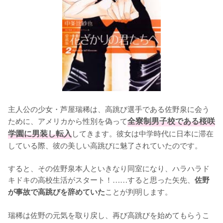
主人公の少女・芦屋瑞稀は、高跳び選手である佐野泉に会う
ために、アメリカから性別を偽って
全寮制男子校である桜咲
学園に男装し転入
してきます。彼女は中学時代に日本に滞在
している際、彼の美しい高跳びに魅了されていたのです。

すると、その佐野泉本人といきなり同室になり、ハラハラド
キドキの高校生活がスタート！……すると思った矢先、
佐野
ことが判明します。

が事故で高跳びを辞めていた
瑞稀は佐野の元気を取り戻し、再び高跳びを始めてもらうこ