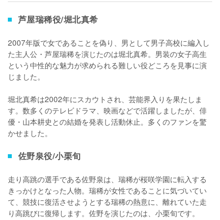
芦屋瑞稀役/堀北真希
2007年版で女であることを偽り、男として男子高校に編入し
た主人公・芦屋瑞稀を演じたのは堀北真希。男装の女子高生
という中性的な魅力が求められる難しい役どころを見事に演
じました。

堀北真希は2002年にスカウトされ、芸能界入りを果たしま
す。数多くのテレビドラマ、映画などで活躍しましたが、俳
優・山本耕史との結婚を発表し活動休止。多くのファンを驚
かせました。
佐野泉役/小栗旬
走り高跳の選手である佐野泉は、瑞稀が桜咲学園に転入する
きっかけとなった人物。瑞稀が女性であることに気づいてい
て、競技に復活させようとする瑞稀の熱意に、離れていた走
り高跳びに復帰します。佐野を演じたのは、小栗旬です。
