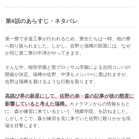
第4話のあらすじ・ネタバレ
第一寮で水道工事が行われるため、寮生たちは一時、他の寮
へ割り振られました。しかし、佐野と瑞稀の部屋には、なぜ
か同じ第二寮の中津がやってきます。

そんな中、桜咲学園と聖ブロッサム学園による合同コンパの
開催が決定。瑞稀や佐野、中津もメンバーに選ばれますが、
佐野は瑞稀を避けるような行動を取ります。

高跳び界の新星にして、佐野の弟・森の記事が彼の態度に
影響していると考えた瑞稀。
カメラマンからの情報をもと
に、森が練習に来ているという「桃郷学院」を訪ねました。
しかしそこで、森が練習を見に来ていた佐野に殴りかかる現
場を目撃します。
