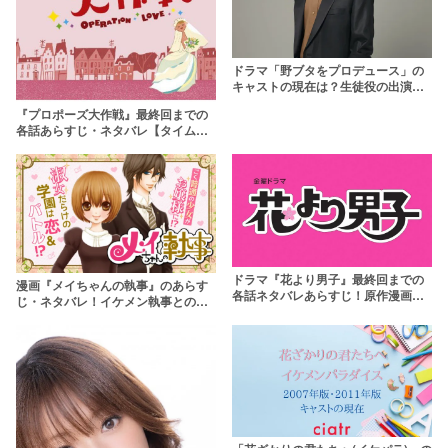
ドラマ「野ブタをプロデュース」の
キャストの現在は？生徒役の出演そ
の後に迫る
『プロポーズ大作戦』最終回までの
各話あらすじ・ネタバレ【タイムス
リップ名ドラマ】
ドラマ『花より男子』最終回までの
漫画『メイちゃんの執事』のあらす
各話ネタバレあらすじ！原作漫画は
じ・ネタバレ！イケメン執事との恋
ギネス認定
の結末は？【ドラマ版も】