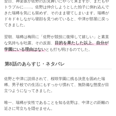
翌日、神楽坂が佐野のお見舞いにやって来ますが、またもや
トラブルに……。佐野は仲介しようとした拍子に倒れ込んで
きた瑞稀を気にも留めず、そのまま寝てしまいます。瑞稀が
ドキドキしながら寝顔を見つめていると、中津が部屋に戻っ
てきました。

翌朝、瑞稀は梅田に「佐野が競技に復帰して嬉しい」と素直
な気持ちを吐露。その反面、
目的を果たした以上、自分が
学園にいる理由はない
とも打ち明けるのでした。
第8話のあらすじ・ネタバレ
佐野と中津に説得されて、桜咲学園に残る決意を固めた瑞
稀。男子校での生活にもすっかり慣れて、無防備な態度が目
立つようになってきました。

唯一、瑞稀が女性であることを知る佐野は、中津との距離の
近さに苛立ちを隠せません。
