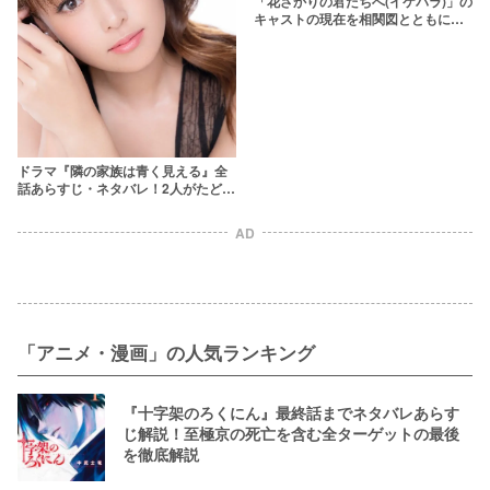
「花ざかりの君たちへ(イケパラ)」の
キャストの現在を相関図とともに一
覧で紹介【新旧を比較】
ドラマ『隣の家族は青く見える』全
話あらすじ・ネタバレ！2人がたどり
着いた“家族の形”とは
AD
「アニメ・漫画」の人気ランキング
『十字架のろくにん』最終話までネタバレあらす
じ解説！至極京の死亡を含む全ターゲットの最後
を徹底解説