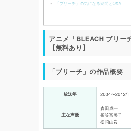
「ブリーチ」の気になる疑問とQ&A
アニメ「BLEACH ブリ
【無料あり】
「ブリーチ」の作品概要
放送年
2004〜2012年
森田成一
主な声優
折笠富美子
松岡由貴