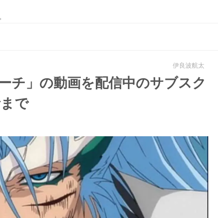
。
伊良波航太
ブリーチ」の動画を配信中のサブスク
話まで