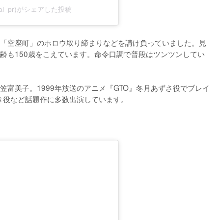
fficial_pr)がシェアした投稿
「空座町」のホロウ取り締まりなどを請け負っていました。見
齢も150歳をこえています。命令口調で普段はツンツンしてい
富美子。1999年放送のアニメ『GTO』冬月あずさ役でブレイ
つき役など話題作に多数出演しています。