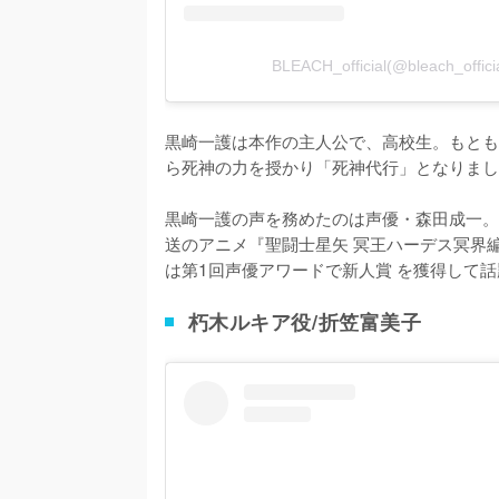
BLEACH_official(@bleach_o
黒崎一護は本作の主人公で、高校生。もとも
ら死神の力を授かり「死神代行」となりまし
黒崎一護の声を務めたのは声優・森田成一。
送のアニメ『聖闘士星矢 冥王ハーデス冥界
は第1回声優アワードで新人賞 を獲得して
朽木ルキア役/折笠富美子