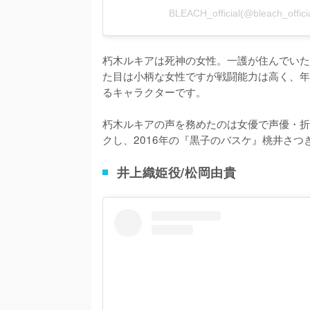
BLEACH_official(@bleach_o
朽木ルキアは死神の女性。一護が住んでいた
た目は小柄な女性ですが戦闘能力は高く、年
るキャラクターです。

朽木ルキアの声を務めたのは女優で声優・折笠
クし、2016年の『黒子のバスケ』桃井さ
井上織姫役/松岡由貴