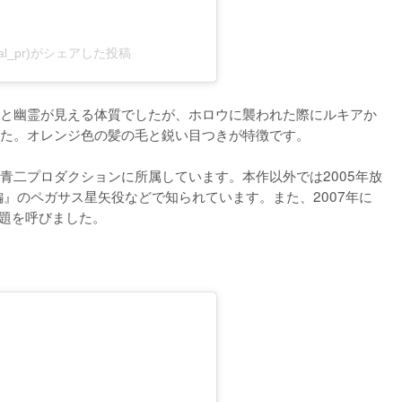
fficial_pr)がシェアした投稿
と幽霊が見える体質でしたが、ホロウに襲われた際にルキアか
た。オレンジ色の髪の毛と鋭い目つきが特徴です。

青二プロダクションに所属しています。本作以外では2005年放
編』のペガサス星矢役などで知られています。また、2007年に
話題を呼びました。