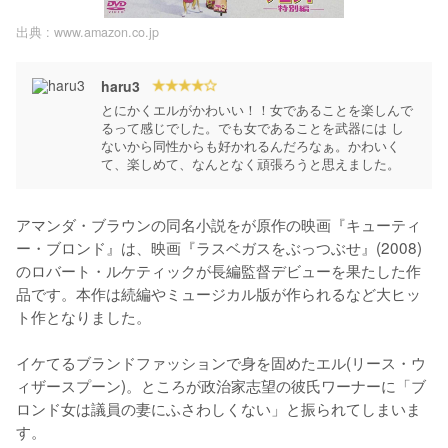
出典 :
www.amazon.co.jp
haru3
とにかくエルがかわいい！！女であることを楽しんで
るって感じでした。でも女であることを武器には し
ないから同性からも好かれるんだろなぁ。かわいく
て、楽しめて、なんとなく頑張ろうと思えました。
アマンダ・ブラウンの同名小説をが原作の映画『キューティ
ー・ブロンド』は、映画『ラスベガスをぶっつぶせ』(2008)
のロバート・ルケティックが長編監督デビューを果たした作
品です。本作は続編やミュージカル版が作られるなど大ヒッ
ト作となりました。

イケてるブランドファッションで身を固めたエル(リース・ウ
ィザースプーン)。ところが政治家志望の彼氏ワーナーに「ブ
ロンド女は議員の妻にふさわしくない」と振られてしまいま
す。
