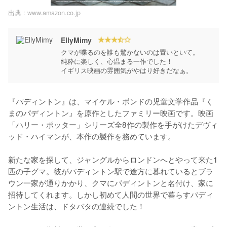
出典 :
www.amazon.co.jp
EllyMimy
クマが喋るのを誰も驚かないのは置いといて。

純粋に楽しく、心温まる一作でした！

イギリス映画の雰囲気がやはり好きだなぁ。
『パディントン』は、マイケル・ボンドの児童文学作品『く
まのパディントン』を原作としたファミリー映画です。映画
「ハリー・ポッター」シリーズ全8作の製作を手がけたデヴィ
ッド・ハイマンが、本作の製作を務めています。

新たな家を探して、ジャングルからロンドンへとやって来た1
匹の子グマ。彼がパディントン駅で途方に暮れているとブラ
ウン一家が通りかかり、クマにパディントンと名付け、家に
招待してくれます。しかし初めて人間の世界で暮らすパディ
ントン生活は、ドタバタの連続でした！
