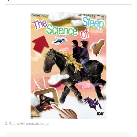
出典 :
www.amazon.co.jp