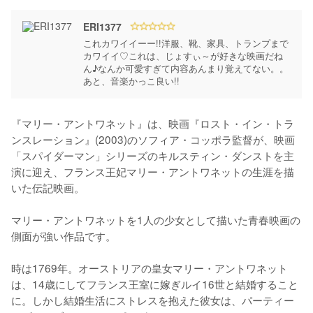
ERI1377
これカワイイーー!!洋服、靴、家具、トランプまで
カワイイ♡これは、じょすぃ～が好きな映画だね
ん♪なんか可愛すぎて内容あんまり覚えてない。。
あと、音楽かっこ良い!!
『マリー・アントワネット』は、映画『ロスト・イン・トラ
ンスレーション』(2003)のソフィア・コッポラ監督が、映画
「スパイダーマン」シリーズのキルスティン・ダンストを主
演に迎え、フランス王妃マリー・アントワネットの生涯を描
いた伝記映画。

マリー・アントワネットを1人の少女として描いた青春映画の
側面が強い作品です。

時は1769年。オーストリアの皇女マリー・アントワネット
は、14歳にしてフランス王室に嫁ぎルイ16世と結婚すること
に。しかし結婚生活にストレスを抱えた彼女は、パーティー