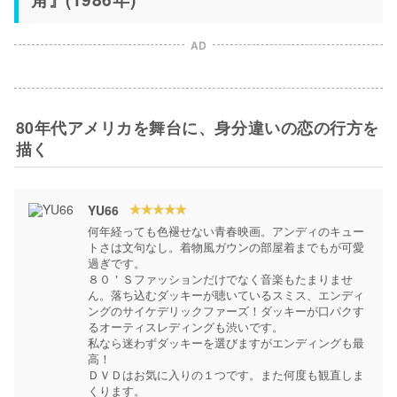
AD
80年代アメリカを舞台に、身分違いの恋の行方を
描く
YU66
何年経っても色褪せない青春映画。アンディのキュー
トさは文句なし。着物風ガウンの部屋着までもが可愛
過ぎです。

８０＇Ｓファッションだけでなく音楽もたまりませ
ん。落ち込むダッキーが聴いているスミス、エンディ
ングのサイケデリックファーズ！ダッキーが口パクす
るオーティスレディングも渋いです。

私なら迷わずダッキーを選びますがエンディングも最
高！

ＤＶＤはお気に入りの１つです。また何度も観直しま
くります。