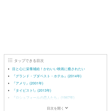
n
d
m
e
u
d
t
:
e
1
0
0
.
0
0
%
タップできる目次
目と心に栄養補給！かわいい映画に癒されたい
『グランド・ブダペスト・ホテル』(2014年)
『アメリ』(2001年)
『タイピスト!』(2013年)
『ロシュフォールの恋人たち』(1967年)
目次を開く