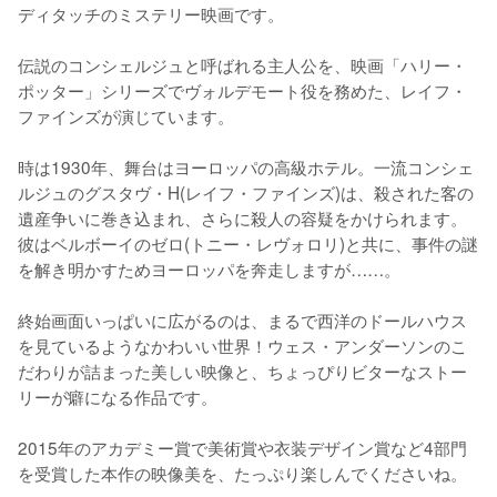
ディタッチのミステリー映画です。

伝説のコンシェルジュと呼ばれる主人公を、映画「ハリー・
ポッター」シリーズでヴォルデモート役を務めた、レイフ・
ファインズが演じています。

時は1930年、舞台はヨーロッパの高級ホテル。一流コンシェ
ルジュのグスタヴ・H(レイフ・ファインズ)は、殺された客の
遺産争いに巻き込まれ、さらに殺人の容疑をかけられます。
彼はベルボーイのゼロ(トニー・レヴォロリ)と共に、事件の謎
を解き明かすためヨーロッパを奔走しますが……。

終始画面いっぱいに広がるのは、まるで西洋のドールハウス
を見ているようなかわいい世界！ウェス・アンダーソンのこ
だわりが詰まった美しい映像と、ちょっぴりビターなストー
リーが癖になる作品です。

2015年のアカデミー賞で美術賞や衣装デザイン賞など4部門
を受賞した本作の映像美を、たっぷり楽しんでくださいね。