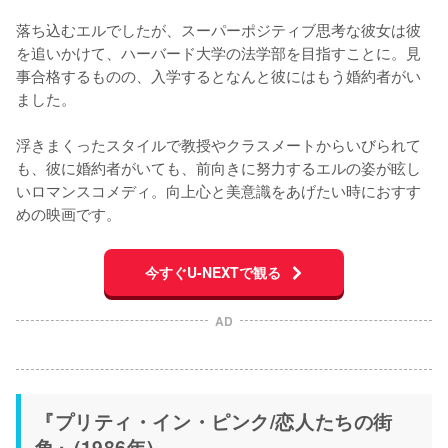
落ち込むエルでしたが、スーパーポジティブ思考な彼女は彼
を追いかけて、ハーバード大学の法学部を目指すことに。見
事合格するものの、入学するとなんと彼にはもう婚約者がい
ました。

浮きまくったスタイルで教授やクラスメートからいびられて
も、彼に婚約者がいても、前向きに努力するエルの姿が眩し
いロマンスコメディ。向上心と美意識をあげたい時におすす
めの映画です。
今すぐU-NEXTで観る
AD
『プリティ・イン・ピンク/恋人たちの街
角』(1986年)