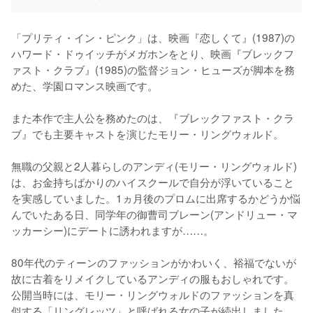
「プリティ・イン・ピンク」は、映画『恋しくて』(1987)の
ハワード・ドゥイッチがメガホンをとり、映画『ブレックフ
ァスト・クラブ』(1985)の監督ジョン・ヒューズが脚本を務
めた、学園ロマンス映画です。

また本作で主人公を務めたのは、『ブレックファスト・クラ
ブ』でも主要キャストを演じたモリー・リングウォルド。

無職の父親と2人暮らしのアンディ(モリー・リングウォルド)
は、お金持ちばかりのハイスクールで自分が浮いていること
を実感していました。1ヵ月後のプロムに出席するかどうか悩
んでいたある日、同学年の御曹司ブレーン(アンドリュー・マ
ッカーシー)にデートに誘われますが……。

80年代のティーンのファッションがかわいく、裕福でないが
故に古着をリメイクしているアンディの服もおしゃれです。
公開当時には、モリー・リングウォルドのファッションを真
似する「リングレッツ」と呼ばれる女の子が続出しました。
