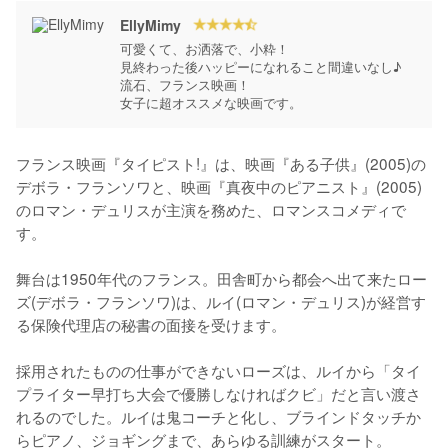
EllyMimy
可愛くて、お洒落で、小粋！

見終わった後ハッピーになれること間違いなし♪

流石、フランス映画！

女子に超オススメな映画です。
フランス映画『タイピスト!』は、映画『ある子供』(2005)の
デボラ・フランソワと、映画『真夜中のピアニスト』(2005)
のロマン・デュリスが主演を務めた、ロマンスコメディで
す。

舞台は1950年代のフランス。田舎町から都会へ出て来たロー
ズ(デボラ・フランソワ)は、ルイ(ロマン・デュリス)が経営す
る保険代理店の秘書の面接を受けます。

採用されたものの仕事ができないローズは、ルイから「タイ
プライター早打ち大会で優勝しなければクビ」だと言い渡さ
れるのでした。ルイは鬼コーチと化し、ブラインドタッチか
らピアノ、ジョギングまで、あらゆる訓練がスタート。
