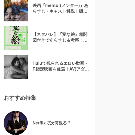
映画『mentor(メンター)』あ
らすじ・キャスト解説！磯村
勇斗×末澤誠也×綾野剛、吉田
恵輔監督が放つ「感情カオ
ス」の新感覚エンターテイン
メント
【ネタバレ】『変な絵』相関
図付きであらすじ＆考察！重
ねた絵や優太のその後を解説
Huluで観られるエロい動画・
R指定映画を厳選！AV(アダル
ト動画)はなくても過激な濡れ
場が見られる
おすすめ特集
Netflixで次何観る？