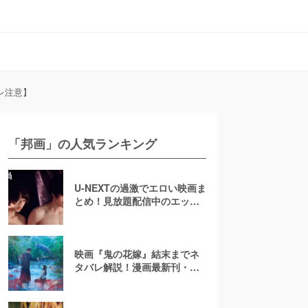
レ注意】
「邦画」の人気ランキング
U-NEXTの過激でエロい映画ま
とめ！見放題配信中のエッチ
な濡れ場映画
映画『鬼の花嫁』結末までネ
タバレ解説！漫画最新刊・小
説も紹介！恋の行方は？