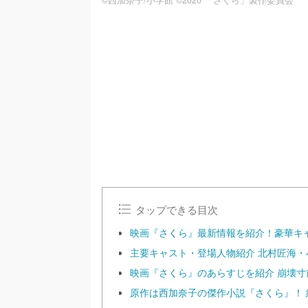
©西加奈子/小学館 ©2020 「さくら」製作委員会
/
U
n
m
u
t
e
タップできる目次
映画『さくら』最新情報を紹介！豪華キ
主要キャスト・登場人物紹介 北村匠海・
映画『さくら』のあらすじを紹介 崩壊
原作は西加奈子の傑作小説『さくら』！