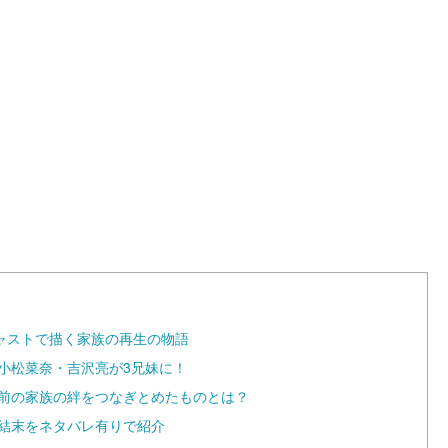
L
o
a
d
e
d
:
1
0
0
.
0
0
%
ャストで描く家族の再生の物語
小松菜奈・吉沢亮が3兄妹に！
寸前の家族の絆をつなぎとめたものとは？
 結末をネタバレ有りで紹介