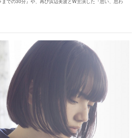
ラまでの30分』や、再び浜辺美波とW主演した『思い、思わ