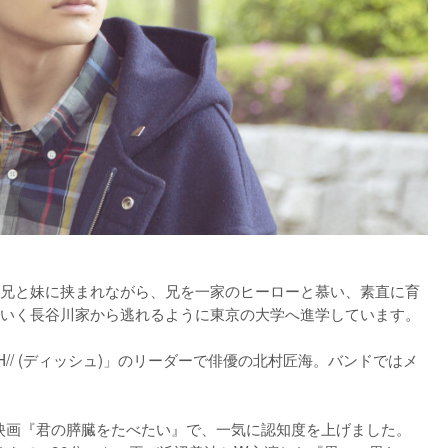
兄と妹に挟まれながら、兄を一家のヒーローと慕い、素直に育
いく長谷川家から逃れるように東京の大学へ進学しています。

// (ディッシュ)」のリーダーで俳優の北村匠海。バンドではメ
の映画『君の膵臓をたべたい』で、一気に認知度を上げました。