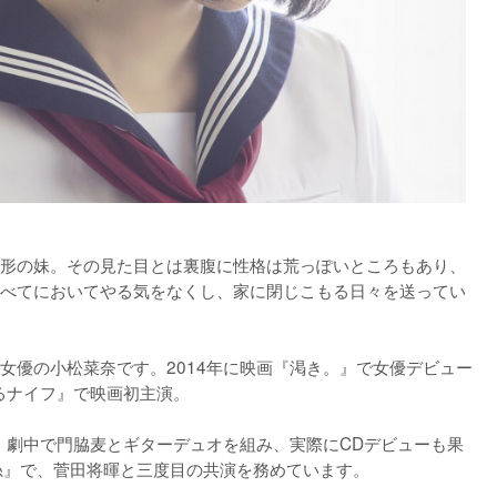
形の妹。その見た目とは裏腹に性格は荒っぽいところもあり、
べてにおいてやる気をなくし、家に閉じこもる日々を送ってい
女優の小松菜奈です。2014年に映画『渇き。』で女優デビュー
るナイフ』で映画初主演。

は、劇中で門脇麦とギターデュオを組み、実際にCDデビューも果
『糸』で、菅田将暉と三度目の共演を務めています。