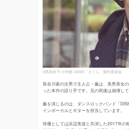
©西加奈子/小学館 ©2020「さくら」製作委員会
長谷川家の次男で主人公・薫は、美男美女の
った本作の語り手です。兄の死後は崩壊して
薫を演じるのは、ダンスロックバンド「DISH
インボーカルとギターを担当しています。

俳優としては浜辺美波と共演した2017年