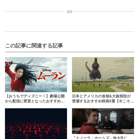
AD
この記事に関連する記事
【おうちでディズニー！】劇場公開
日本とアメリカの首相&大統領役が
から配信に変更となったおすすめデ
登場するおすすめ映画4選【今こそ観
ィズニー作品4選
たい】
「エノーラ・ホームズ」他 9月に