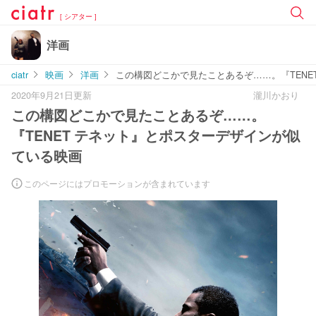
[ シアター ]
洋画
ciatr
映画
洋画
この構図どこかで見たことあるぞ……。『TENE
2020年9月21日更新
瀧川かおり
この構図どこかで見たことあるぞ……。
『TENET テネット』とポスターデザインが似
ている映画
このページにはプロモーションが含まれています