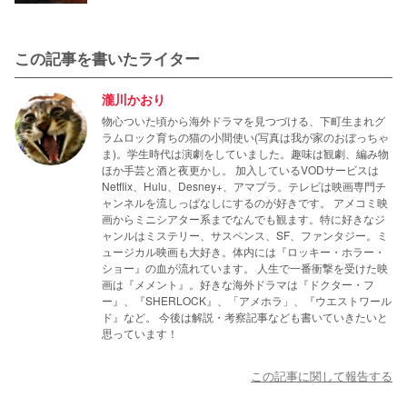
この記事を書いたライター
瀧川かおり
物心ついた頃から海外ドラマを見つづける、下町生まれグ
ラムロック育ちの猫の小間使い(写真は我が家のおぼっちゃ
ま)。学生時代は演劇をしていました。趣味は観劇、編み物
ほか手芸と酒と夜更かし。 加入しているVODサービスは
Netflix、Hulu、Desney+、アマプラ。テレビは映画専門チ
ャンネルを流しっぱなしにするのが好きです。 アメコミ映
画からミニシアター系までなんでも観ます。特に好きなジ
ャンルはミステリー、サスペンス、SF、ファンタジー。ミ
ュージカル映画も大好き。体内には『ロッキー・ホラー・
ショー』の血が流れています。 人生で一番衝撃を受けた映
画は『メメント』。好きな海外ドラマは『ドクター・フ
ー』、『SHERLOCK』、「アメホラ」、『ウエストワール
ド』など。 今後は解説・考察記事なども書いていきたいと
思っています！
この記事に関して報告する