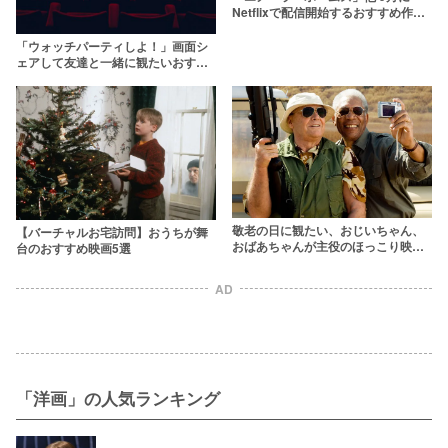
Netflixで配信開始するおすすめ作品
【後編】
「ウォッチパーティしよ！」画面シ
ェアして友達と一緒に観たいおすす
め映画4選
敬老の日に観たい、おじいちゃん、
【バーチャルお宅訪問】おうちが舞
おばあちゃんが主役のほっこり映画
台のおすすめ映画5選
15選
AD
「洋画」の人気ランキング