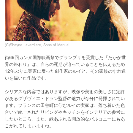
(C)Shayne Laverdiere, Sons of Manual
街69回カンヌ国際映画祭でグランプリを受賞した『たかが世
界の終わり』は、自らの死期が迫っていることを伝えるため
12年ぶりに実家に戻った劇作家のルイと、その家族のすれ違
いを描いた作品です。

シリアスな内容ではありますが、映像や美術の美しさに定評
があるグザヴィエ・ドラン監督の魅力が存分に発揮されてい
ます。フランスの田舎町に佇むルイの実家は、落ち着いた色
合いで統一されたリビングやキッチンをインテリアの参考に
したいところ。また、緑あふれる開放的なバルコニーにもあ
こがれてしまいますね。