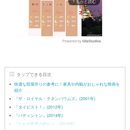
もっと読む
arrow_forward_ios
Powered by 
GliaStudios
M
u
t
e
タップできる目次
快適な部屋作りの参考に！家具や内観がおしゃれな映画を
紹介
『ザ・ロイヤル・テネンバウムズ』(2001年)
『タイピスト！』(2012年)
『パディントン』(2014年)
『たかが世界の終わり』(2016年)