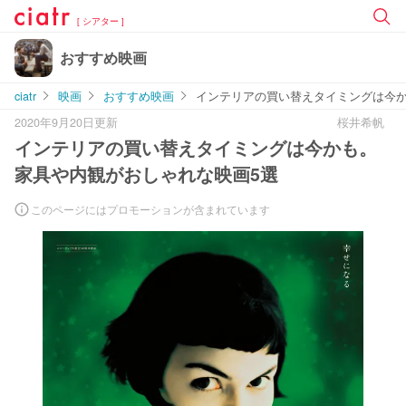
[ シアター ]
おすすめ映画
ciatr
映画
おすすめ映画
インテリアの買い替えタイミングは今か
2020年9月20日更新
桜井希帆
インテリアの買い替えタイミングは今かも。
家具や内観がおしゃれな映画5選
このページにはプロモーションが含まれています