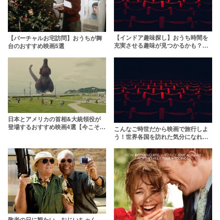
【インドア趣味探し】おうち時間を
【バーチャルお宅訪問】おうちが舞
充実させる趣味が見つかるかも？な
台のおすすめ映画5選
映画4選
日本とアメリカの首相&大統領役が
登場するおすすめ映画4選【今こそ観
こんなご時世だから映画で旅行しよ
たい】
う！世界各国を訪れた気分になれる
映画5選
敬老の日に観たい、おじいちゃん、