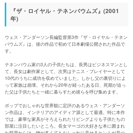
『ザ・ロイヤル・テネンバウムズ』(2001
年)
ウェス・アンダーソン長編監督第3作『ザ・ロイヤル・テネン
バウムズ』は、彼の作品で初めて日本劇場公開された作品で
す。

テネンバウム家の3人の子供たちは、長男はビジネスマンとし
て、長女は劇作家として、次男はテニス・プレイヤーとして
10代のうちに成功を収めていました。しかし父の裏切りによ
って家族は崩壊。それから20年が経ったある日、死期が迫っ
た父は子供たちと一緒に暮らすため彼らを呼び集めます。

ポップでおしゃれな世界観に定評のあるウェス・アンダーソ
ン作品は、インテリアのアイディア源として最適。特に本作
では、豪華な家具がそろえられたリビングよりも子供たちの
部屋に注目したいところ。長女マーゴの大好きな本に囲まれ
た部屋からは、物が多くてもおしゃれに見せるヒントが見つ