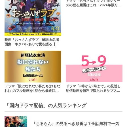
ドラマ「おっさんずラブ」全シリー
ズの観る順番はこれ！2024年版リタ
ーンズまで解説
映画「おっさんずラブ」解説＆名場
面集！ネタバレありで愛を語る【キ
ャストの相関図解説付き】
ドラマ「獣になれない私たち(けもな
ドラマ「5時から9時まで」の見逃し
れ)」のフル動画を1話から最終回ま
配信動画を無料で観られるサブスク
で無料で配信しているサービスは？
まとめ
【新垣結衣主演】
「国内ドラマ配信」の人気ランキング
『ちるらん』の見るべき順番は？全話無料で一気