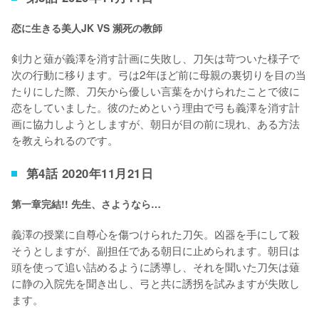
恋に生きる美人JK VS 瀕死の教師
剣力と薙が義澤を消す計画に失敗し、刀矢は苛ついた様子で
次の行動に移ります。弓は2年ほど前に母親の裏切りを目の当
たりにした際、刀矢から優しい言葉をかけられたことで彼に
恋をしていました。彼のためという理由で弓も義澤を消す計
画に協力しようとしますが、朝日が目の前に現れ、ある方法
を教えられるのです。
第4話 2020年11月21日
第一章完結!! 先生、さようなら…
義澤の授業に自尊心を傷つけられた刀矢。凶器を手にして殺
そうとしますが、副担任である朝日に止められます。朝日は
頭を使って追い詰めるように誘導し、それを聞いた刀矢は薙
に静の入院先を聞き出し、弓と共に誘拐を試みますが失敗し
ます。
