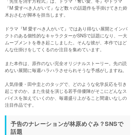
「先生を消す方程式」は、ドラマ『奪い愛、冬』やドラマ
『M 愛すべき人がいて』など数々の話題作を手掛けてきた鈴
木おさむが脚本を担当します。

ドラマ『M 愛すべき人がいて』ではあり得ない展開とインパ
クトのある個性的なキャラクターがSNSで話題になり、一大
ムーブメントを巻き起こしました。そんな彼が、本作ではど
んな仕掛けをしてくるのか注目を集めています。

また本作は、原作のない完全オリジナルストーリー。先の読
めない展開に毎週ハラハラさせられそうな予感がしますね。

人気俳優・田中圭とのタッグで、どのような化学反応を引き
起こすのか。また生徒を演じる若手俳優陣がそこにどんなス
パイスを加えていくのか、毎週盛り上がること間違いなしの
注目作品です。
予告のナレーションが林原めぐみ？SNSで
話題