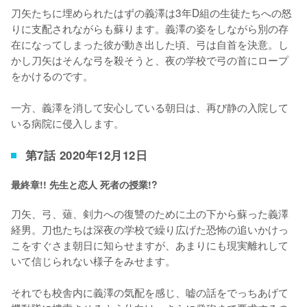
刀矢たちに埋められたはずの義澤は3年D組の生徒たちへの怒
りに支配されながらも蘇ります。義澤の姿をしながら別の存
在になってしまった彼が動き出した頃、弓は自首を決意。し
かし刀矢はそんな弓を殺そうと、夜の学校で弓の首にロープ
をかけるのです。

一方、義澤を消して安心している朝日は、再び静の入院して
いる病院に侵入します。
第7話 2020年12月12日
最終章!! 先生と恋人 死者の授業!?
刀矢、弓、薙、剣力への復讐のために土の下から蘇った義澤
経男。刀也たちは深夜の学校で繰り広げた恐怖の追いかけっ
こをすぐさま朝日に知らせますが、あまりにも現実離れして
いて信じられない様子をみせます。

それでも校舎内に義澤の気配を感じ、嘘の話をでっちあげて