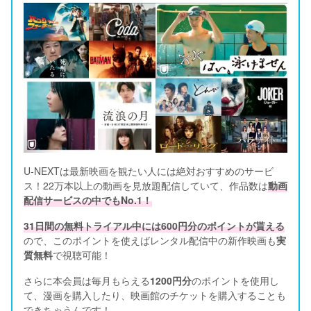
U-NEXTは最新映画を観たい人には絶対おすすめのサービ
ス！22万本以上の動画を見放題配信していて、作品数は
動画
配信サービスの中でもNo.1！
31日間の無料トライアル中には600円分のポイントが貰える
ので、このポイントを使えばレンタル配信中の新作映画も
実
質無料
で視聴可能！      
さらに本会員は毎月もらえる
1200円分
のポイントを使用し
て、漫画を購入したり、映画館のチケットを購入することも
できちゃうんです！