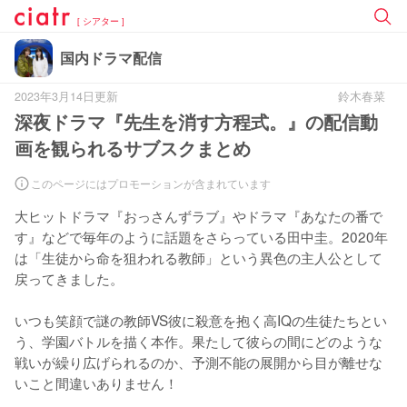
[ シアター ]
国内ドラマ配信
2023年3月14日更新
鈴木春菜
深夜ドラマ『先生を消す方程式。』の配信動
画を観られるサブスクまとめ
このページにはプロモーションが含まれています
大ヒットドラマ『おっさんずラブ』やドラマ『あなたの番で
す』などで毎年のように話題をさらっている田中圭。2020年
は「生徒から命を狙われる教師」という異色の主人公として
戻ってきました。

いつも笑顔で謎の教師VS彼に殺意を抱く高IQの生徒たちとい
う、学園バトルを描く本作。果たして彼らの間にどのような
戦いが繰り広げられるのか、予測不能の展開から目が離せな
いこと間違いありません！
