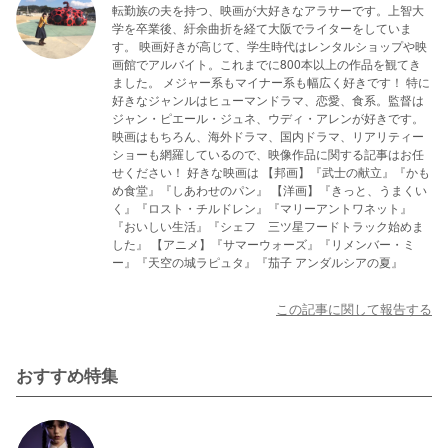
転勤族の夫を持つ、映画が大好きなアラサーです。上智大
学を卒業後、紆余曲折を経て大阪でライターをしていま
す。 映画好きが高じて、学生時代はレンタルショップや映
画館でアルバイト。これまでに800本以上の作品を観てき
ました。 メジャー系もマイナー系も幅広く好きです！ 特に
好きなジャンルはヒューマンドラマ、恋愛、食系。監督は
ジャン・ピエール・ジュネ、ウディ・アレンが好きです。
映画はもちろん、海外ドラマ、国内ドラマ、リアリティー
ショーも網羅しているので、映像作品に関する記事はお任
せください！ 好きな映画は 【邦画】『武士の献立』『かも
め食堂』『しあわせのパン』 【洋画】『きっと、うまくい
く』『ロスト・チルドレン』『マリーアントワネット』
『おいしい生活』『シェフ 三ツ星フードトラック始めま
した』 【アニメ】『サマーウォーズ』『リメンバー・ミ
ー』『天空の城ラピュタ』『茄子 アンダルシアの夏』
この記事に関して報告する
おすすめ特集