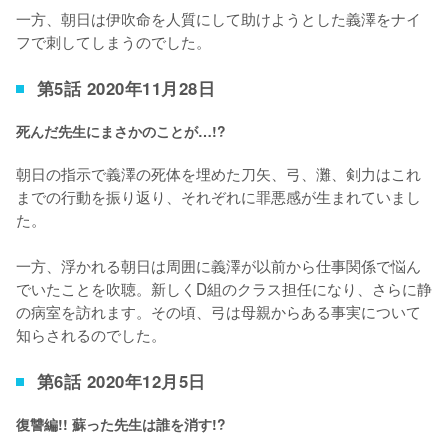
一方、朝日は伊吹命を人質にして助けようとした義澤をナイ
フで刺してしまうのでした。
第5話 2020年11月28日
死んだ先生にまさかのことが…!?
朝日の指示で義澤の死体を埋めた刀矢、弓、灘、剣力はこれ
までの行動を振り返り、それぞれに罪悪感が生まれていまし
た。

一方、浮かれる朝日は周囲に義澤が以前から仕事関係で悩ん
でいたことを吹聴。新しくD組のクラス担任になり、さらに静
の病室を訪れます。その頃、弓は母親からある事実について
知らされるのでした。
第6話 2020年12月5日
復讐編!! 蘇った先生は誰を消す!?