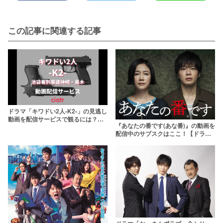
この記事に関連する記事
ドラマ「キワドい2人-K2-」の見逃し
動画を配信サービスで観るには？
『あなたの番です(あな番)』の動画を
【山田涼介×田中圭の凸凹バディ】
配信中のサブスクはここ！【ドラ
マ・金ロー特別編・映画】