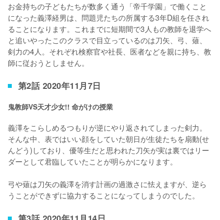
お金持ちの子どもたちが数多く通う「帝千学園」で働くこと
になった義澤経男は、問題児たちの所属する3年D組を任され
ることになります。これまでに短期間で3人もの教師を退学へ
と追いやったこのクラスで目立っているのは刀矢、弓、薙、
剣力の4人。それぞれ検察官や社長、医者などを親に持ち、教
師に従おうとしません。
第2話 2020年11月7日
鬼教師VS天才少女!! 命がけの授業
義澤をこらしめるつもりが逆にやり返されてしまった剣力。
そんな中、表ではいい顔をしていた朝日が生徒たちを扇動(せ
んどう)しており、優等生だと思われた刀矢が実は裏ではリー
ダーとして君臨していたことが明らかになります。

弓や薙は刀矢の義澤を消す計画の過激さに怯えますが、逆ら
うことができずに協力することになってしまうのでした。
第3話 2020年11月14日