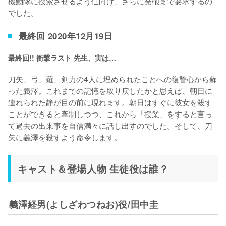
機動隊に捜索させるよう仕向け、さらに発砲まで要求するの
でした。
最終回 2020年12月19日
最終回!! 衝撃ラスト 先生、実は…
刀矢、弓、薙、剣力の4人に埋められたことへの復讐心から蘇
った義澤。これまでの記憶を取り戻したかと思えば、朝日に
連れられた静が目の前に現れます。朝日はすぐに彼女を殺す
ことができると牽制しつつ、これから「授業」をすると言っ
て過去の出来事を自信満々に話し出すのでした。そして、刀
矢に義澤を殺すよう命令します。
キャスト＆登場人物 生徒役は誰？
義澤経男(よしざわつねお)役/田中圭