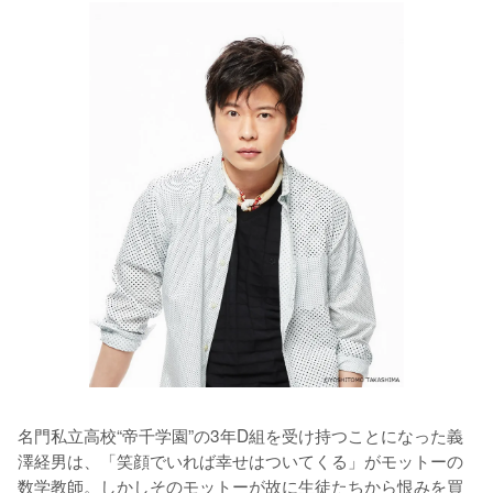
名門私立高校“帝千学園”の3年D組を受け持つことになった義
澤経男は、「笑顔でいれば幸せはついてくる」がモットーの
数学教師。しかしそのモットーが故に生徒たちから恨みを買