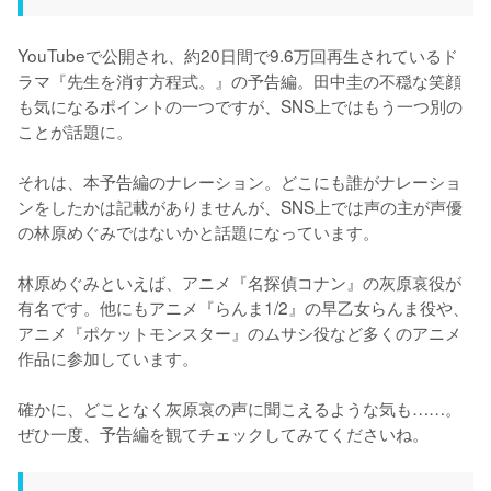
YouTubeで公開され、約20日間で9.6万回再生されているド
ラマ『先生を消す方程式。』の予告編。田中圭の不穏な笑顔
も気になるポイントの一つですが、SNS上ではもう一つ別の
ことが話題に。

それは、本予告編のナレーション。どこにも誰がナレーショ
ンをしたかは記載がありませんが、SNS上では声の主が声優
の林原めぐみではないかと話題になっています。

林原めぐみといえば、アニメ『名探偵コナン』の灰原哀役が
有名です。他にもアニメ『らんま1/2』の早乙女らんま役や、
アニメ『ポケットモンスター』のムサシ役など多くのアニメ
作品に参加しています。

確かに、どことなく灰原哀の声に聞こえるような気も……。
ぜひ一度、予告編を観てチェックしてみてくださいね。