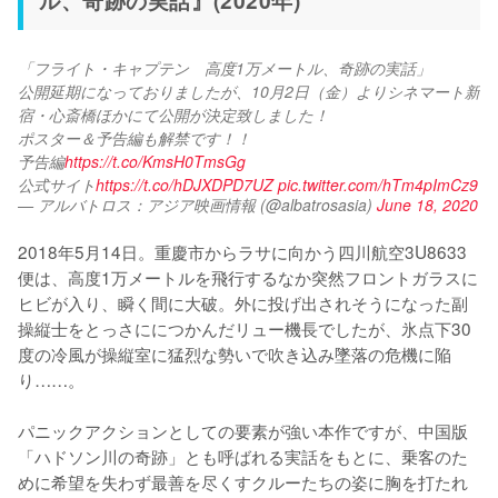
「フライト・キャプテン　高度1万メートル、奇跡の実話」
公開延期になっておりましたが、10月2日（金）よりシネマート新
宿・心斎橋ほかにて公開が決定致しました！
ポスター＆予告編も解禁です！！
予告編
https://t.co/KmsH0TmsGg
公式サイト
https://t.co/hDJXDPD7UZ
pic.twitter.com/hTm4pImCz9
— アルバトロス：アジア映画情報 (@albatrosasia)
June 18, 2020
2018年5月14日。重慶市からラサに向かう四川航空3U8633
便は、高度1万メートルを飛行するなか突然フロントガラスに
ヒビが入り、瞬く間に大破。外に投げ出されそうになった副
操縦士をとっさににつかんだリュー機長でしたが、氷点下30
度の冷風が操縦室に猛烈な勢いで吹き込み墜落の危機に陥
り……。

パニックアクションとしての要素が強い本作ですが、中国版
「ハドソン川の奇跡」とも呼ばれる実話をもとに、乗客のた
めに希望を失わず最善を尽くすクルーたちの姿に胸を打たれ