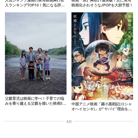
入ランキングTOP10！気になる評価
映画化されそうなJPOPを大胆予想！
を正直レビュー
父親育児は映画に学べ！子育ての悩
みを乗り越える父親を描いた映画5選
中国アニメ映画「羅小黒戦記(ロシャ
【10月19日はイクメンの日】
オヘイセンキ)」が“ヤバイ”理由を解
説してみた【2回観た】
AD