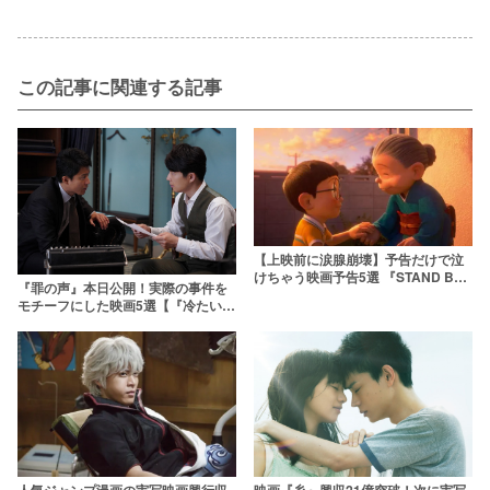
この記事に関連する記事
【上映前に涙腺崩壊】予告だけで泣
けちゃう映画予告5選 『STAND BY
『罪の声』本日公開！実際の事件を
ME ドラえもん2』公開中！
モチーフにした映画5選【『冷たい熱
帯魚』他】
人気ジャンプ漫画の実写映画興行収
映画『糸』興収21億突破！次に実写