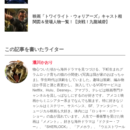
映画「トワイライト・ウォリアーズ」キャスト相
関図＆登場人物一覧！【決戦！九龍城砦】
この記事を書いたライター
瀧川かおり
物心ついた頃から海外ドラマを見つづける、下町生まれグ
ラムロック育ちの猫の小間使い(写真は我が家のおぼっちゃ
ま)。学生時代は演劇をしていました。趣味は観劇、編み物
ほか手芸と酒と夜更かし。 加入しているVODサービスは
Netflix、Hulu、Desney+、アマプラ。テレビは映画専門チ
ャンネルを流しっぱなしにするのが好きです。 アメコミ映
画からミニシアター系までなんでも観ます。特に好きなジ
ャンルはミステリー、サスペンス、SF、ファンタジー。ミ
ュージカル映画も大好き。体内には『ロッキー・ホラー・
ショー』の血が流れています。 人生で一番衝撃を受けた映
画は『メメント』。好きな海外ドラマは『ドクター・フ
ー』、『SHERLOCK』、「アメホラ」、『ウエストワール