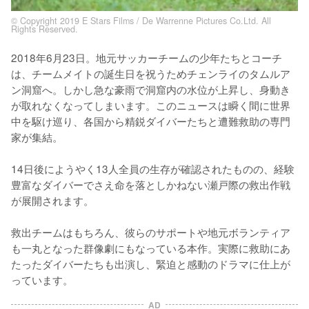
© Copyright 2019 E Stars Films / De Warrenne Pictures Co.Ltd. All
Rights Reserved.
2018年6月23日。地元サッカーチームの少年たちとコーチ
は、チームメイトの誕生日を祝うためチェンライのタムルア
ン洞窟へ。しかし急な豪雨で洞窟内の水位が上昇し、身動き
が取れなくなってしまいます。このニュースは瞬く間に世界
中を駆け巡り、各国から精鋭ダイバーたちと遭難救助の専門
家が集結。

14日後にようやく13人全員の生存が確認されたものの、経験
豊富なダイバーでさえ命を落としかねない瀬戸際の救出作戦
が展開されます。

救出チームはもちろん、彼らのサポートや地元ボランティア
も一丸となった群像劇にもなっている本作。実際に救助にあ
たったダイバーたちも出演し、緊迫と感動のドラマに仕上が
っています。
AD