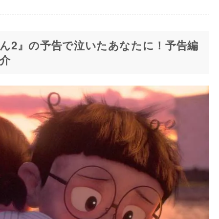
ラえもん2』の予告で泣いたあなたに！予告編
介