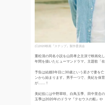
(C)2020映画『ステップ』製作委員会
重松清の同名小説を山田孝之主演で映画化し
年間を描いたヒューマンドラマ。主題歌「在
予告は結婚3年目に30歳という若さで妻を
ンから始まります。男手一つで、美紀を保育
が……！

美紀役には中野翠咲、白鳥玉季、田中里念の
玉季は2020年のドラマ『テセウスの船』や