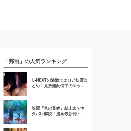
「邦画」の人気ランキング
U-NEXTの過激でエロい映画ま
とめ！見放題配信中のエッチ
な濡れ場映画
映画『鬼の花嫁』結末までネ
タバレ解説！漫画最新刊・小
説も紹介！恋の行方は？