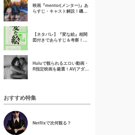
映画『mentor(メンター)』あ
らすじ・キャスト解説！磯村
勇斗×末澤誠也×綾野剛、吉田
恵輔監督が放つ「感情カオ
ス」の新感覚エンターテイン
メント
【ネタバレ】『変な絵』相関
図付きであらすじ＆考察！重
ねた絵や優太のその後を解説
Huluで観られるエロい動画・
R指定映画を厳選！AV(アダル
ト動画)はなくても過激な濡れ
場が見られる
おすすめ特集
Netflixで次何観る？