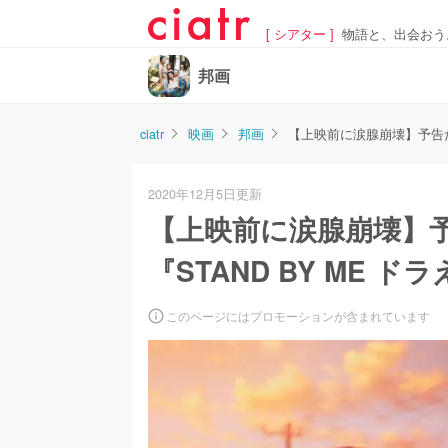
[ シアター ]
物語と、出会おう
邦画
ciatr
映画
邦画
【上映前に涙腺崩壊】予告だけ
2020年12月5日更新
【上映前に涙腺崩壊】
『STAND BY ME 
このページにはプロモーションが含まれています