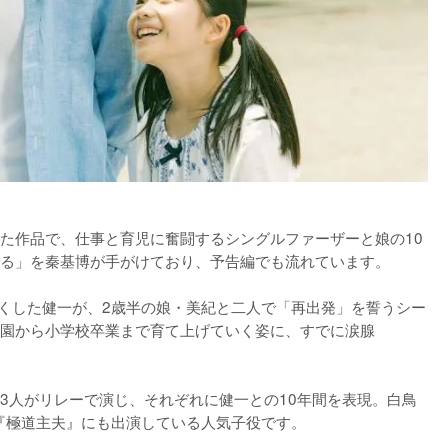
た作品で、仕事と育児に奮闘するシングルファーザーと娘の10
る」を秦基博が手がけており、予告編でも流れています。

亡くした健一が、2歳半の娘・美紀と二人で「再出発」を誓うシー
園から小学校卒業まで育て上げていく姿に、すでに涙腺
3人がリレーで演じ、それぞれに健一との10年間を表現。白鳥
『極道主夫』にも出演している人気子役です。
