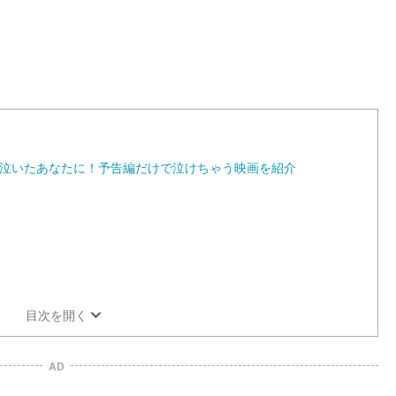
1
0
0
.
0
0
%
の予告で泣いたあなたに！予告編だけで泣けちゃう映画を紹介
目次を開く
AD