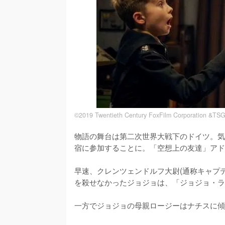
©2019 Twentieth Century FoxFilm Corporation &TSG
物語の舞台は第二次世界大戦下のドイツ。気
宿に参加することに。「空想上の友達」アド
早速、クレンツェンドルフ大尉(通称キャプ
を殺せなかったジョジョは、「ジョジョ・ラ
一方でジョジョの母親ロージーはナチスに傾