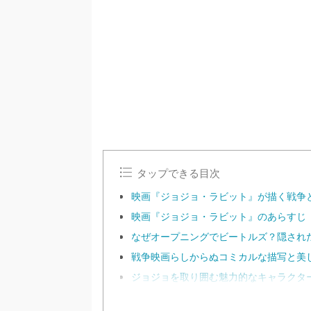
/
U
n
m
u
t
e
タップできる目次
映画『ジョジョ・ラビット』が描く戦争
映画『ジョジョ・ラビット』のあらすじ
なぜオープニングでビートルズ？隠され
戦争映画らしからぬコミカルな描写と美
ジョジョを取り囲む魅力的なキャラクタ