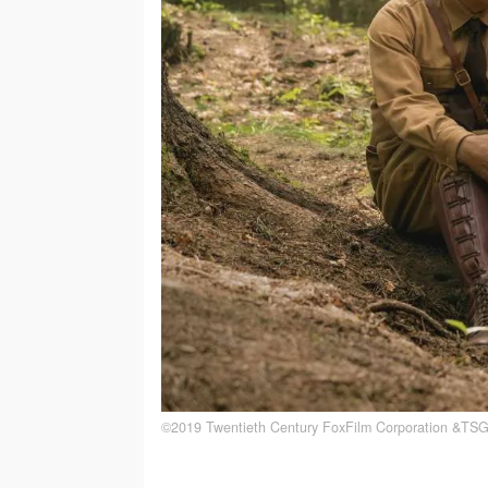
©2019 Twentieth Century FoxFilm Corporation &TSG