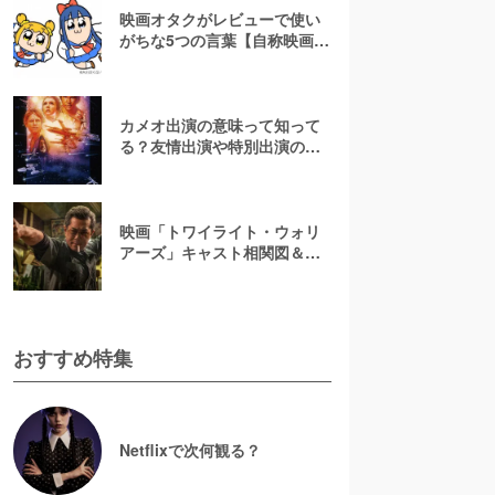
映画オタクがレビューで使い
がちな5つの言葉【自称映画オ
タクが解説】
カメオ出演の意味って知って
る？友情出演や特別出演の違
いとともに解説してみた
映画「トワイライト・ウォリ
アーズ」キャスト相関図＆登
場人物一覧！【決戦！九龍城
砦】
おすすめ特集
Netflixで次何観る？