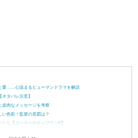
L
o
a
d
e
d
:
1
0
0
.
0
0
%
と愛……心温まるヒューマンドラマを解説
【ネタバレ注意】
た皮肉なメッセージを考察
しい色彩！監督の意図は？
ーたち【ヨーキーやキャプテンK】