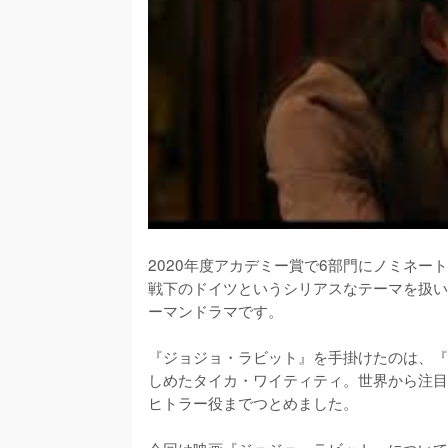
2020年度アカデミー賞で6部門にノミネ
戦下のドイツというシリアスなテーマを扱い
ーマンドラマです。

『ジョジョ・ラビット』を手掛けたのは、『
しめたタイカ・ワイティティ。世界から注目
ヒトラー役までつとめました。
