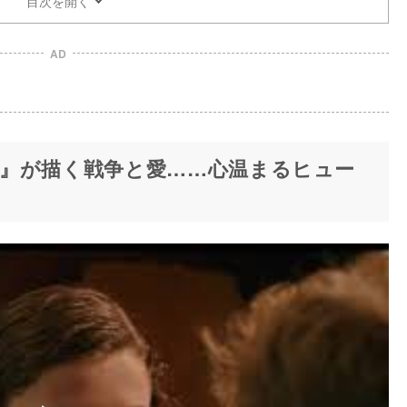
目次を開く
AD
』が描く戦争と愛……心温まるヒュー