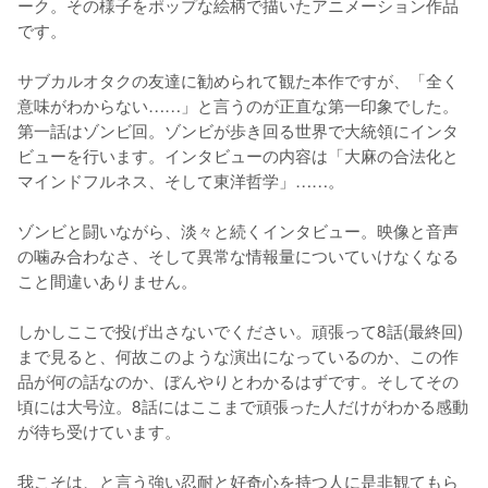
ーク。その様子をポップな絵柄で描いたアニメーション作品
です。

サブカルオタクの友達に勧められて観た本作ですが、「全く
意味がわからない……」と言うのが正直な第一印象でした。
第一話はゾンビ回。ゾンビが歩き回る世界で大統領にインタ
ビューを行います。インタビューの内容は「大麻の合法化と
マインドフルネス、そして東洋哲学」……。

ゾンビと闘いながら、淡々と続くインタビュー。映像と音声
の噛み合わなさ、そして異常な情報量についていけなくなる
こと間違いありません。

しかしここで投げ出さないでください。頑張って8話(最終回)
まで見ると、何故このような演出になっているのか、この作
品が何の話なのか、ぼんやりとわかるはずです。そしてその
頃には大号泣。8話にはここまで頑張った人だけがわかる感動
が待ち受けています。

我こそは、と言う強い忍耐と好奇心を持つ人に是非観てもら