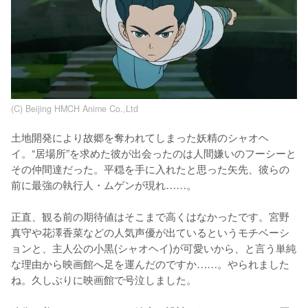
(C) Beijing HMCH Anime Co.,Ltd
土地開発により故郷を奪われてしまった妖精のシャオヘ
イ。“居場所”を求めた彼が出会ったのは人間嫌いのフーシーと
その仲間達だった。平穏を手に入れたと思った矢先、彼らの
前に最強の執行人・ムゲンが現れ……。

正直、観る前の期待値はそこまで高くはなかったです。宮野
真守や花澤香菜などの人気声優が出ているというモチベーシ
ョンと、主人公の小黒(シャオヘイ)が可愛いから、と言う単純
な理由から映画館へ足を運んだのですか……。やられました
ね。久しぶりに映画館で号泣しました。
