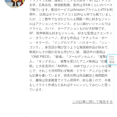
文学。広島在住、映画館勤務。新作は月5本くらいのペース
で観ています。配信サービスはAmazonプライムとdTVを利
用中。 以前はホラーとアメコミ以外なら何でも観ていまし
たが、ここ数年でなぜかどちらも開眼！特に好きなジャン
ルはアクションとサスペンス。さらに細かいジャンルでは
クライム、スパイ、カーアクションものが大好物です。
SF、戦争映画も好きなジャンル。 好きな監督はクエンティ
ン・タランティーノ。好きな作品は『ナチュラル・ボー
ン・キラーズ』『イングロリアス・バスターズ』『シン・
ゴジラ』。多言語が飛び交うような無国籍作品が好みで、
映画からその国の文化も学びたい派。 購読中の漫画は
『ONE PIECE』『銀魂』『ゴールデンカムイ』『進撃の巨
人』『キングダム』、衝撃を受けたアニメ映画は『幻魔大
目次
戦』と大友克洋の『AKIRA』。 ciatrではノンジャンルな感
じで、それこそ洋邦問わず映画・ドラマ・アニメなど様々
な記事を書いています。得意分野は作品解説と相関図作
り。趣味は音楽鑑賞でドラム習得中。絵も描くので、今後
もしイラスト作成などあればチャレンジしてみたいと思っ
ています。
この記事に関して報告する