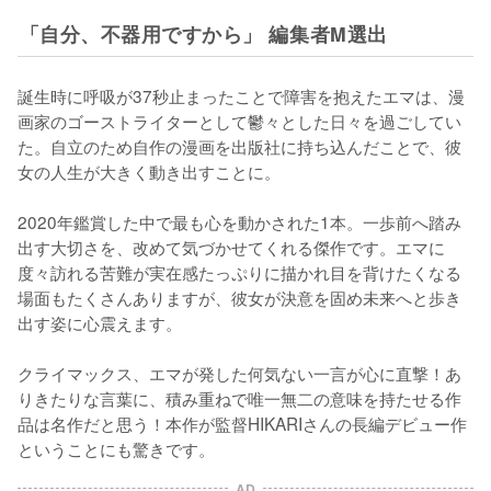
「自分、不器用ですから」 編集者M選出
誕生時に呼吸が37秒止まったことで障害を抱えたエマは、漫
画家のゴーストライターとして鬱々とした日々を過ごしてい
た。自立のため自作の漫画を出版社に持ち込んだことで、彼
女の人生が大きく動き出すことに。

2020年鑑賞した中で最も心を動かされた1本。一歩前へ踏み
出す大切さを、改めて気づかせてくれる傑作です。エマに
度々訪れる苦難が実在感たっぷりに描かれ目を背けたくなる
場面もたくさんありますが、彼女が決意を固め未来へと歩き
出す姿に心震えます。

クライマックス、エマが発した何気ない一言が心に直撃！あ
りきたりな言葉に、積み重ねで唯一無二の意味を持たせる作
品は名作だと思う！本作が監督HIKARIさんの長編デビュー作
ということにも驚きです。
AD