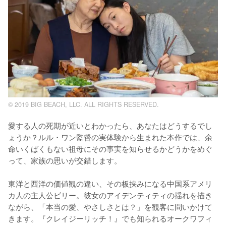
© 2019 BIG BEACH, LLC. ALL RIGHTS RESERVED.
愛する人の死期が近いとわかったら、あなたはどうするでし
ょうか？ルル・ワン監督の実体験から生まれた本作では、余
命いくばくもない祖母にその事実を知らせるかどうかをめぐ
って、家族の思いが交錯します。

東洋と西洋の価値観の違い、その板挟みになる中国系アメリ
カ人の主人公ビリー。彼女のアイデンティティの揺れを描き
ながら、「本当の愛、やさしさとは？」を観客に問いかけて
きます。『クレイジーリッチ！』でも知られるオークワフィ