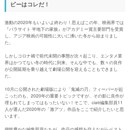
ビーはコレだ！
激動の2020年もいよいよ終わり！思えばこの年、映画界では
『パラサイト 半地下の家族』がアカデミー賞主要部門を受賞
し、アジア映画の可能性に大いに沸いた冬から始まりまし
た。

しかしコロナ禍で前代未聞の事態が次々起こり、エンタメ業
界はかつてない冬の時代に到来。そんな中でも、数々の良作
が公開延期を乗り越えて劇場公開を迎えることもできまし
た。

10月に公開された劇場版により「鬼滅の刃」フィーバーが起
こったのも、2020年の重要トピックですが、その影に良作が
埋もれてしまってはもったいない！そこで、ciatr編集部員11
人が選んだ2020年の「激アツ」作品をここで紹介したいと思
います。

個性豊かな編集部員たちが、作品の感想を交えながらベスト