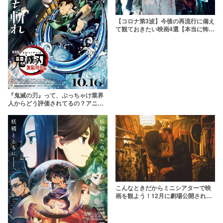
【コロナ第3波】今後の再流行に備え
て観ておきたい映画4選【本当に怖い
のはウイルスか人間か】
『鬼滅の刃』って、ぶっちゃけ業界
人からどう評価されてるの？アニメ/
映画監督・漫画家の声をまとめてみ
た
こんなときだからミニシアターで映
画を観よう！12月に劇場公開される
おすすめ映画5選【ミニシアター編】