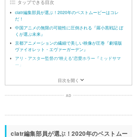
タップできる目次
ciatr編集部員が選ぶ！2020年のベストムービーはコレ
だ！
中国アニメの無限の可能性に圧倒される『羅小黒戦記 ぼ
くが選ぶ未来』
京都アニメーションの繊細で美しい映像が圧巻『劇場版
ヴァイオレット・エヴァーガーデン』
アリ・アスター監督の“映える”恋愛ホラー『ミッドサマ
ー』
本当の「バリアフリー」とは？一歩前へ踏み出す大切さを
教えてくれる『37セカンズ』
目次を開く
AD
ciatr編集部員が選ぶ！2020年のベストムー