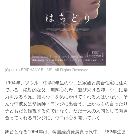
(C) 2018 EPIPHANY FILMS. All Rights Reserved.
1994年、ソウル。中学2年生のウニは家族と集合住宅に住ん
でいる。絶対的な父、無関心な母、遊び呆ける姉、ウニに暴
力をふるう兄。誰もウニを気にかけてくれる人はいない。そ
んな中彼女は塾講師・ヨンジに出会う。上からもの言ったり
子どもだと軽視するのではなく、ただ一人の人間として向き
合ってくれるヨンジに、ウニは心を開いていく……。

舞台となる1994年は、韓国経済発展真っ只中、『82年生ま