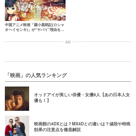
中国アニメ映画「羅小黒戦記(ロシャ
オヘイセンキ)」が“ヤバイ”理由を解
説してみた【2回観た】
AD
「映画」の人気ランキング
オッドアイが美しい俳優・女優8人【あの日本人女
優も！】
映画館の4DXとは？MX4Dとの違いは？値段や特殊
効果の注意点を徹底解説