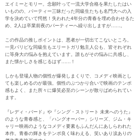
エイミーとモリー。念願叶って一流大学合格を果たしたはい
いものの、パーティー三昧だった同級生たちも名門大への入
学を決めていて愕然！失われた4年分の青春を埋め合わせるた
め、2人は卒業前夜のパーティーへ繰り出しますが……。

この作品の推しポイントは、悪者が一切出てこないところ。
一見パリピな同級生もエリートガリ勉主人公も、皆それぞれ
に等身大の悩みを抱えています。誰もがその悩みに共感し、
また懐かしさを感じるはず……！

しかも登場人物の個性が爆発しまくりで、コメディ映画とし
ても楽しめるのが最強。個性のぶつかり合いで映画のテンポ
感もよく、また所々に爆笑必至のシーンが散りばめられてい
ます。

『レディ・バード』や『シング・ストリート 未来へのうた』
のような青春感と、「ハングオーバー」シリーズ、ジム・キ
ャリー映画のようなコメディ要素もふんだんにあしらわれた
本作。青春の輝きをテンポ良く味わえる、笑いあり涙ありの
傑作青春映画です！