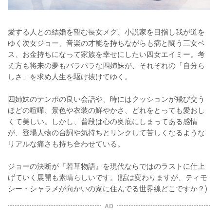
愛する人との結婚を望む長女メグ、小説家を目指し我が道を
ゆく次女ジョー、音楽の才能を持ちながらも病と闘う三女ベ
ス、お金持ちになって家族を幸せにしたい四女エイミー。考
え方も将来の夢もバラバラな四姉妹が、それぞれの「自分ら
しさ」を求め人生を駆け抜けてゆく。

四姉妹のテンポの良い会話や、時にはクッションが飛び交う
ほどの喧嘩、景色や衣装の鮮やかさ、どれをとっても愛おし
くて美しい。しかし、普段は心の奥底にしまってある感情
が、登場人物の台詞や気持ちとリンクして苦しくなるような
リアルな痛さも持ち合わせている。

ジョーの決断が『若草物語』を現代ならではのラストに仕上
げていく展開も素晴らしいです。(話は変わりますが、ティモ
シー・シャラメが向かいの家に住んでる世界線どこですか？)
AD