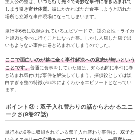
主人公の整は、
いつも行く先々で奇妙な事件に巻き込まれて
彼にかかればただ食事しようと訪れた
しまう引き寄せ体質。
場所も立派な事件現場になってしまいます。

単行本6巻に収録されているエピソードで、謎の女性・ライカ
と焼肉を食べに行くことになった整。しかし入店した店で思
いもよらない事件に巻き込まれてしまうのでした。

ここで面白いのが整に全く事件解決への意志が無いという
ことです。
普通に食事をしていた彼は、知らぬ間に事件に巻
き込まれ気付けば事件を解決してしまう。探偵役としては淡
白すぎる整の特徴が非常によくわかるエピソードとなってい
ます。
ポイント③：双子入れ替わりの話からわかるユニ
ークさ(9巻27話)
単行本の9巻に収録されている双子入れ替わり事件は、
双子と
いうミステリーの定番をテーマにしていながら、一風変わっ