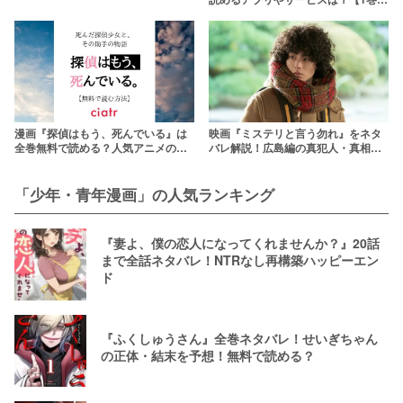
題サービスまで徹底調査
ら最新103巻まで】
漫画『探偵はもう、死んでいる』は
映画『ミステリと言う勿れ』をネタ
全巻無料で読める？人気アニメの漫
バレ解説！広島編の真犯人・真相と
画版を最新刊まで読もう
は
「少年・青年漫画」の人気ランキング
『妻よ、僕の恋人になってくれませんか？』20話
まで全話ネタバレ！NTRなし再構築ハッピーエン
ド
『ふくしゅうさん』全巻ネタバレ！せいぎちゃん
の正体・結末を予想！無料で読める？