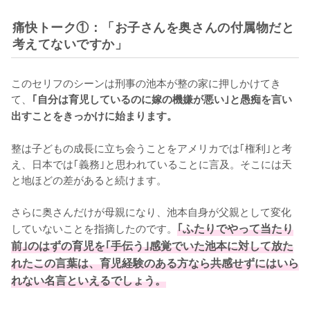
痛快トーク①：「お子さんを奥さんの付属物だと
考えてないですか」
このセリフのシーンは刑事の池本が整の家に押しかけてき
て、
｢自分は育児しているのに嫁の機嫌が悪い｣と愚痴を言い
出すことをきっかけに始まります。
整は子どもの成長に立ち会うことをアメリカでは｢権利｣と考
え、日本では｢義務｣と思われていることに言及。そこには天
と地ほどの差があると続けます。

さらに奥さんだけが母親になり、池本自身が父親として変化
していないことを指摘したのです。
｢ふたりでやって当たり
前｣のはずの育児を｢手伝う｣感覚でいた池本に対して放た
れたこの言葉は、育児経験のある方なら共感せずにはいら
れない名言といえるでしょう。