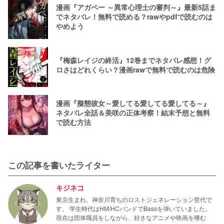
漫画『アガペー ～異常心理士の審判～』最新5話ま
でネタバレ！無料で読める？rawやpdfで読むのは
やめよう
『梅森レイジの終活』12巻までネタバレ感想！グ
ロさはどれくらい？漫画rawで無料で読むのは危険
漫画『擬態彼女～愛してる愛してる愛してる～』
ネタバレ全話＆美咲の正体考察！結末予想と無料
で読む方法
この記事を書いたライター
キジネコ
東京生まれ、神奈川育ちのロストジェネレーション世代で
す。 学生時代はHM/HCバンドでBassを弾いていました。
現在は団体職員をしながら、好きなアニメや映画を嗜む