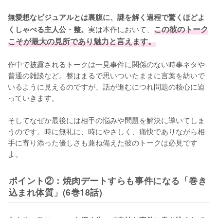
無愛想なビジュアルとは裏腹に、謎を解く過程で驚くほどよ
実は本作において、
この彼のトーク
くしゃべる主人公・整。
こそが最大の見所であり魅力と言えます。
作中で披露されるトークは一見事件に関係のない時事ネタや
普通の雑談など。整はまるで思いついたままに言葉を紡いで
いるように見えるのですが、話が進むにつれ問題の核心に迫
っていきます。

そしてなぜか最後には相手の悩みや問題を解決に導いてしま
うのです。時に無礼に、時にやさしく、痛快でありながら相
手に寄り添った優しさも兼ね備えた彼のトークは必見です
よ。
ポイント②：焼肉デートすらも事件になる「巻き
込まれ体質」(6巻18話)