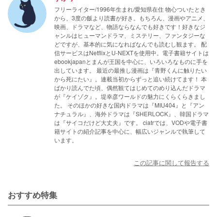
フリーライター/1996年生まれ/愛知県在住 物心ついたとき
から、3度の飯より読書が好き。もちろん、漫画やアニメ、
映画、ドラマなど、物語ならなんでも好きです！好きなジ
ャンルはヒューマンドラマ、ミステリー、ファンタジーな
どですが、基本的に気になればなんでも読むし観ます。 配
信サービスはNetflixとU-NEXTを使用中。電子書籍サイトは
ebookjapanとまんが王国を中心に、いろいろなものに手を
出しています。 最近の最推し漫画は『青野くんに触りたい
から死にたい』。連載当初からずっと追い続けてます！ 本
ばかり読んでた頃、偶然観てはじめてのめり込んだドラマ
が『ケイゾク』。堤幸彦ワールドの魅力にくらくらきまし
た。 そのほかの好きな国内ドラマは『MIU404』と『アン
ナチュラル』、海外ドラマは『SHERLOCK』、韓国ドラマ
は『サイコだけど大丈夫』です。 ciatrでは、VODや電子書
籍サイトの紹介記事を中心に、幅広いジャンルで執筆して
います。
この記事に関して報告する
おすすめ特集