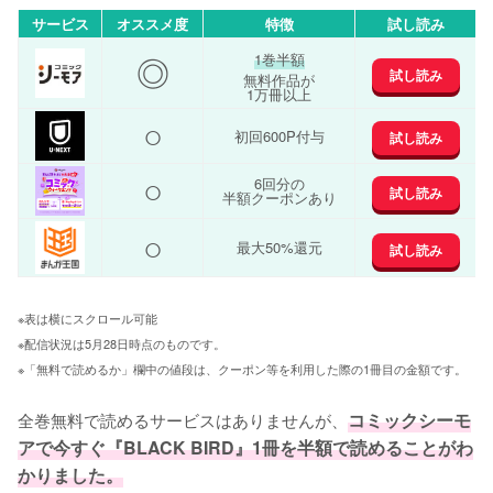
サービス
オススメ度
特徴
試し読み
◎
1巻半額
試し読み
無料作品が
1万冊以上
○
初回600P付与
試し読み
○
6回分の
試し読み
半額クーポンあり
○
最大50%還元
試し読み
※表は横にスクロール可能
※配信状況は5月28日時点のものです。
※「無料で読めるか」欄中の値段は、クーポン等を利用した際の1冊目の金額です。
全巻無料で読めるサービスはありませんが、
コミックシーモ
アで今すぐ『BLACK BIRD』1冊を半額で読めることがわ
かりました。