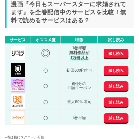
漫画『今日もスーパースターに求婚されて
ます』を全巻配信中のサービスを比較！無
料で読めるサービスはある？
サービス
オススメ度
特徴
試し読み
1巻半額
◎
無料作品が
試し読み
1万冊以上
○
初回600P付与
試し読み
○
6回分の
試し読み
半額クーポン
○
最大50%還元
試し読み
○
1巻半額
試し読み
※表は横にスクロール可能