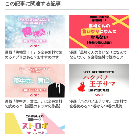
この記事に関連する記事
漫画『俺物語！！』を全巻無料で読
漫画『黒崎くんの言いなりになんて
めるアプリはある？おすすめのサー
ならない』を全巻無料で読めるアプ
ビスを紹介【実写映画化もされた人
リはある？1番おすすめのサービスを
気漫画】
紹介
漫画『夢中さ、君に。』は全巻無料
漫画『ハクバノ王子サマ』は無料で
で読める？【話題のドラマ化作品】
全巻読める？1巻から10巻の最終話
までお得に読む方法を紹介！