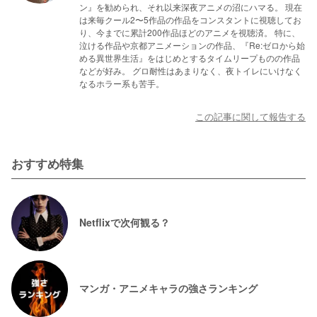
ン』を勧められ、それ以来深夜アニメの沼にハマる。 現在
は来毎クール2〜5作品の作品をコンスタントに視聴してお
り、今までに累計200作品ほどのアニメを視聴済。 特に、
泣ける作品や京都アニメーションの作品、『Re:ゼロから始
める異世界生活』をはじめとするタイムリープものの作品
などが好み。 グロ耐性はあまりなく、夜トイレにいけなく
なるホラー系も苦手。
この記事に関して報告する
おすすめ特集
Netflixで次何観る？
マンガ・アニメキャラの強さランキング