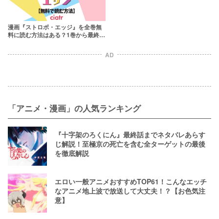
漫画『ストロボ・エッジ』を全巻無
料に読む方法はある？1巻から最終巻
まで
AD
「アニメ・漫画」の人気ランキング
『十字架のろくにん』最終話までネタバレあらす
じ解説！至極京の死亡を含む全ターゲットの最後
を徹底解説
エロい一般アニメおすすめTOP61！こんなエッチ
なアニメ地上波で放送して大丈夫！？【お色気注
意】