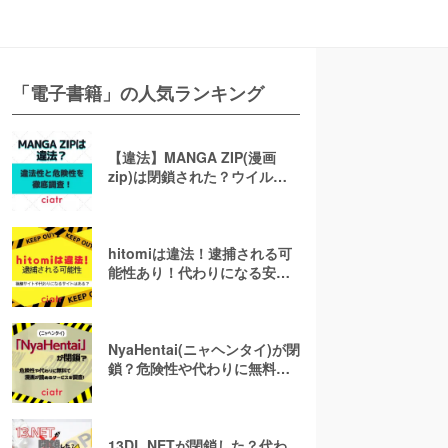
「電子書籍」の人気ランキング
【違法】MANGA ZIP(漫画
zip)は閉鎖された？ウイルス
の危険性や代わりのサイトも
解説！
hitomiは違法！逮捕される可
能性あり！代わりになる安全
な漫画無料サイト6選を紹介
NyaHentai(ニャヘンタイ)が閉
鎖？危険性や代わりに無料で
漫画が読めるサービスを調
査！
13DL.NETが閉鎖した？代わ