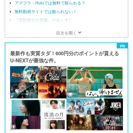
アマプラ・Huluでは無料で観られる？
無料動画サイトでは観られない！
『宮廷衛士の花嫁』のあらすじ
目次を開く
PR
最新作も実質タダ！600円分のポイントが貰える
U-NEXTが最強な件。