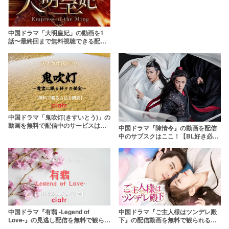
中国ドラマ「大明皇妃」の動画を1
話〜最終回まで無料視聴できる配信
サービスは？【日本語字幕】
中国ドラマ「鬼吹灯(きすいとう)」の
動画を無料で配信中のサービスはこ
中国ドラマ『陳情令』の動画を配信
こ！
中のサブスクはここ！【BL好き必
見】
中国ドラマ『有翡 -Legend of
中国ドラマ『ご主人様はツンデレ殿
Love-』の見逃し配信を無料で観られ
下』の配信動画を無料で観られるサ
るサブスクまとめ
ブスクまとめ