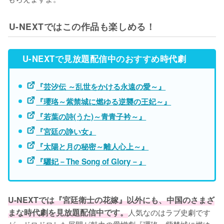
U-NEXTではこの作品も楽しめる！
U-NEXTで見放題配信中のおすすめ時代劇
『芸汐伝 ～乱世をかける永遠の愛～』
『瓔珞～紫禁城に燃ゆる逆襲の王妃～』
『若葉の詩(うた)～青青子衿～』
『宮廷の諍い女』
『太陽と月の秘密～離人心上～』
『驪妃－The Song of Glory－』
U-NEXTでは『宮廷衛士の花嫁』以外にも、中国のさまざ
まな時代劇を見放題配信中です。
人気なのはラブ史劇です
が、ドロドロした展開が魅力の愛憎劇『瓔珞～紫禁城に燃ゆ