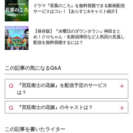
ドラマ『若葉のころ』を無料視聴できる動画配信
サービスはコレ！【あらすじ&キャスト紹介】
【保存版】『水曜日のダウンタウン』神回まと
め！クロちゃん・名探偵津田など人気回の見逃し
配信を無料視聴するには？
この記事の気になるQ&A
＋
Q
『宮廷衛士の花嫁』を配信予定のサービス
は？
A
＋
Q
『宮廷衛士の花嫁』のキャストは？
『宮廷衛士の花嫁』を配信中のサービスはU-NEXTです。3
30円でレンタル配信されています。
A
本作の主演を務めるのは、ジュー・ジンイー。元SNH48の
この記事を書いたライター
メンバーで「4千年に1人の美少女」として話題になった彼