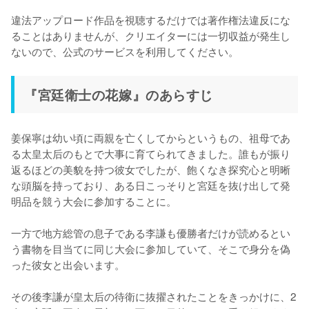
違法アップロード作品を視聴するだけでは著作権法違反にな
ることはありませんが、クリエイターには一切収益が発生し
ないので、公式のサービスを利用してください。
『宮廷衛士の花嫁』のあらすじ
姜保寧は幼い頃に両親を亡くしてからというもの、祖母であ
る太皇太后のもとで大事に育てられてきました。誰もが振り
返るほどの美貌を持つ彼女でしたが、飽くなき探究心と明晰
な頭脳を持っており、ある日こっそりと宮廷を抜け出して発
明品を競う大会に参加することに。

一方で地方総管の息子である李謙も優勝者だけが読めるとい
う書物を目当てに同じ大会に参加していて、そこで身分を偽
った彼女と出会います。

その後李謙が皇太后の待衛に抜擢されたことをきっかけに、2