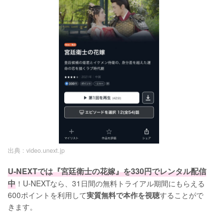
出典 :
video.unext.jp
U-NEXTでは『宮廷衛士の花嫁』を330円でレンタル配信
中
！U-NEXTなら、31日間の無料トライアル期間にもらえる
600ポイントを利用して
することがで
実質無料で本作を視聴
きます。