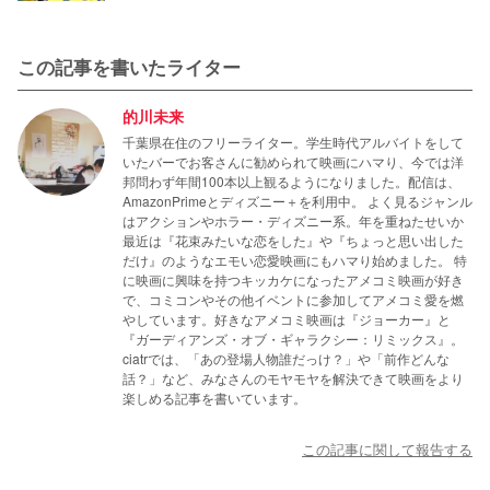
この記事を書いたライター
的川未来
千葉県在住のフリーライター。学生時代アルバイトをして
いたバーでお客さんに勧められて映画にハマり、今では洋
邦問わず年間100本以上観るようになりました。配信は、
AmazonPrimeとディズニー＋を利用中。 よく見るジャンル
はアクションやホラー・ディズニー系。年を重ねたせいか
最近は『花束みたいな恋をした』や『ちょっと思い出した
だけ』のようなエモい恋愛映画にもハマり始めました。 特
に映画に興味を持つキッカケになったアメコミ映画が好き
で、コミコンやその他イベントに参加してアメコミ愛を燃
やしています。好きなアメコミ映画は『ジョーカー』と
『ガーディアンズ・オブ・ギャラクシー：リミックス』。
ciatrでは、「あの登場人物誰だっけ？」や「前作どんな
話？」など、みなさんのモヤモヤを解決できて映画をより
楽しめる記事を書いています。
この記事に関して報告する