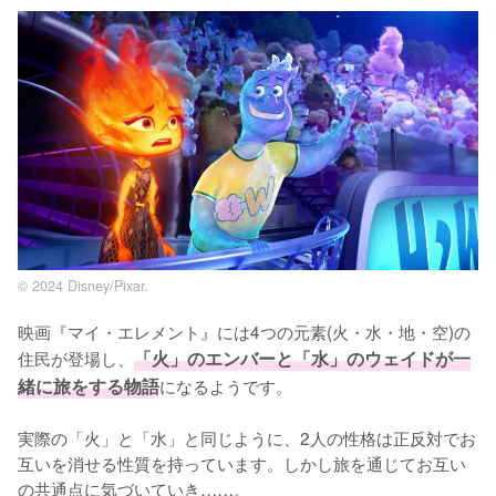
© 2024 Disney/Pixar.
映画『マイ・エレメント』には4つの元素(火・水・地・空)の
住民が登場し、
「火」のエンバーと「水」のウェイドが一
緒に旅をする物語
になるようです。

実際の「火」と「水」と同じように、2人の性格は正反対でお
互いを消せる性質を持っています。しかし旅を通じてお互い
の共通点に気づいていき……。