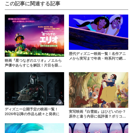
この記事に関連する記事
歴代ディズニー映画一覧！名作アニ
メから実写まで年表・時系列で網羅
映画『星つなぎのエリオ』ノエルら
しよう【2026年】
声優やあらすじを解説！片目を眼帯
で隠している理由は？
ディズニー公開予定の映画一覧！
実写映画『白雪姫』はひどいのか？
2026年以降の作品も続々と発表に
原作と違う内容に低評価？ポリコレ
で炎上したキャスト・あらすじをネ
タバレ