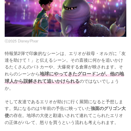
ⓒ2025 Disney/Pixar
特報第2弾で印象的なシーンは、エリオが叔母・オルガに「友
達を助けて！」と伝えるシーン。その直後に何かを追いかけ
るたくさんのパトカーや、大爆発する倉庫が映されます。そ
れらのシーンから
地球にやってきたグロードンが、他の地
球人から誤解されて追いかけられる
のではないでしょう
か。

そして友達であるエリオが助けに行く展開になると予想しま
す。気になるのは1年前の予告に映っていた
強面のグリゴン大
の存在。地球の大使と勘違いされて連れてこられたエリオ
使
の正体がバレて、怒りを買うという流れも考えられます。