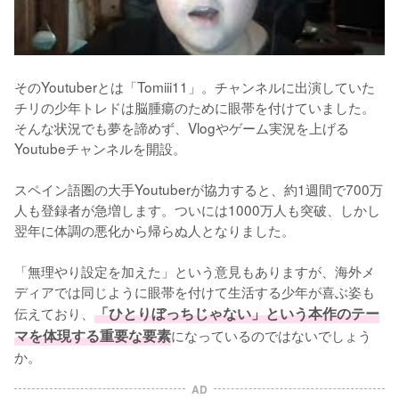
そのYoutuberとは「Tomiii11」。チャンネルに出演していた
チリの少年トレドは脳腫瘍のために眼帯を付けていました。
そんな状況でも夢を諦めず、Vlogやゲーム実況を上げる
Youtubeチャンネルを開設。

スペイン語圏の大手Youtuberが協力すると、約1週間で700万
人も登録者が急増します。ついには1000万人も突破、しかし
翌年に体調の悪化から帰らぬ人となりました。

「無理やり設定を加えた」という意見もありますが、海外メ
ディアでは同じように眼帯を付けて生活する少年が喜ぶ姿も
伝えており、
「ひとりぼっちじゃない」という本作のテー
マを体現する重要な要素
になっているのではないでしょう
か。
AD