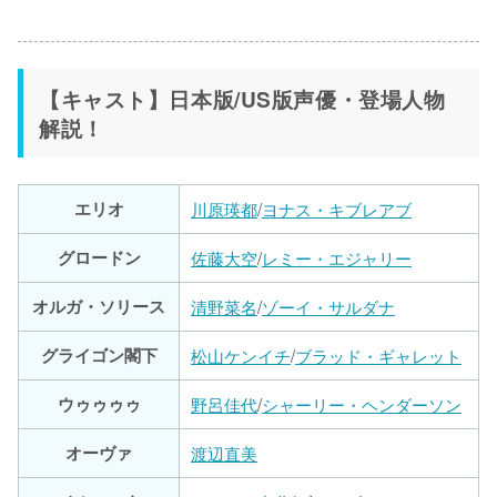
【キャスト】日本版/US版声優・登場人物
解説！
エリオ
川原瑛都
/
ヨナス・キブレアブ
グロードン
佐藤大空
/
レミー・エジャリー
オルガ・ソリース
清野菜名
/
ゾーイ・サルダナ
グライゴン閣下
松山ケンイチ
/
ブラッド・ギャレット
ウゥゥゥゥ
野呂佳代
/
シャーリー・ヘンダーソン
オーヴァ
渡辺直美