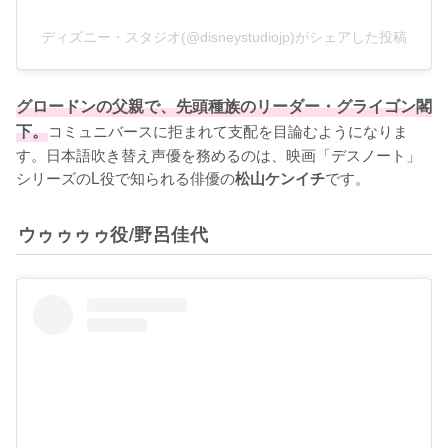
ディズニー・スタジオ(@disneystudiojp)がシェアした投稿
グロードンの父親で、先頭種族のリーダー・グライゴン閣
下。
コミュニバースに拒まれて支配を目論むようになりま
す。日本語吹き替え声優を務めるのは、映画「デスノート」
シリーズのL役で知られる俳優の
です。
松山ケンイチ
ウゥゥゥゥ役/野呂佳代