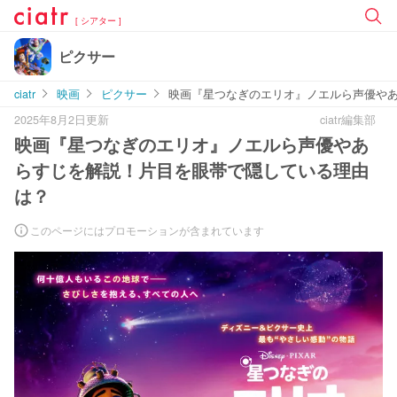
[ シアター ]
ピクサー
ciatr
映画
ピクサー
映画『星つなぎのエリオ』ノエルら声優や
2025年8月2日更新
ciatr編集部
映画『星つなぎのエリオ』ノエルら声優やあ
らすじを解説！片目を眼帯で隠している理由
は？
このページにはプロモーションが含まれています