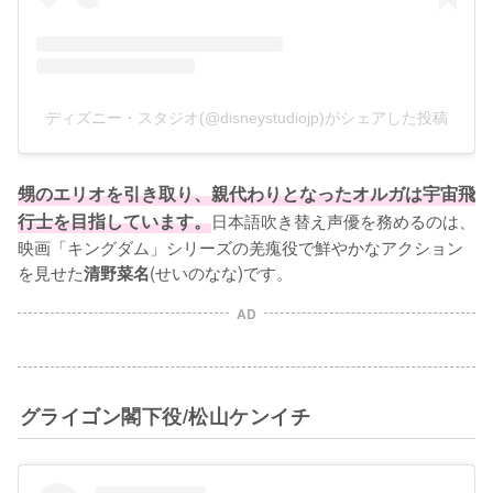
ディズニー・スタジオ(@disneystudiojp)がシェアした投稿
甥のエリオを引き取り、親代わりとなったオルガは宇宙飛
行士を目指しています。
日本語吹き替え声優を務めるのは、
映画「キングダム」シリーズの羌瘣役で鮮やかなアクション
を見せた
(せいのなな)です。
清野菜名
AD
グライゴン閣下役/松山ケンイチ