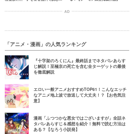
法を調査！【シーモア広告作品】
AD
「アニメ・漫画」の人気ランキング
『十字架のろくにん』最終話までネタバレあらす
じ解説！至極京の死亡を含む全ターゲットの最後
を徹底解説
エロい一般アニメおすすめTOP61！こんなエッチ
なアニメ地上波で放送して大丈夫！？【お色気注
意】
漫画「ふつつかな悪女ではございますが」全話ネ
タバレあらすじ＆感想を紹介！無料で読む方法は
ある？【なろう小説発】