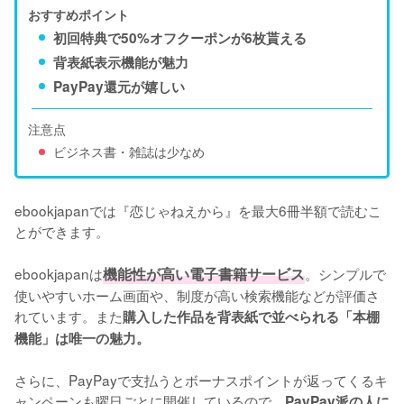
おすすめポイント
初回特典で50%オフクーポンが6枚貰える
背表紙表示機能が魅力
PayPay還元が嬉しい
注意点
ビジネス書・雑誌は少なめ
ebookjapanでは『恋じゃねえから』を最大6冊半額で読むこ
とができます。

ebookjapanは
機能性が高い電子書籍サービス
。シンプルで
使いやすいホーム画面や、制度が高い検索機能などが評価さ
れています。また
購入した作品を背表紙で並べられる「本棚
機能」は唯一の魅力。
さらに、PayPayで支払うとボーナスポイントが返ってくるキ
ャンペーンも曜日ごとに開催しているので、
PayPay派の人に