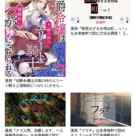
漫画『無視せざるを得ぬ町…っ！』
を全巻無料で読む方法を調査！【コ
ミックシーモア広告掲載作品！】
漫画『伯爵令嬢は犬猿の仲のエリー
ト騎士と強制的につがいにさせられ
る』は全巻無料で読める？あらすじ
や見どころも紹介！
漫画『クズ人間、治療します。ー人
漫画『フラチ』は全巻無料で読め
格整形外科ー』を全巻無料で読む方
る？【シーモア広告掲載作品】