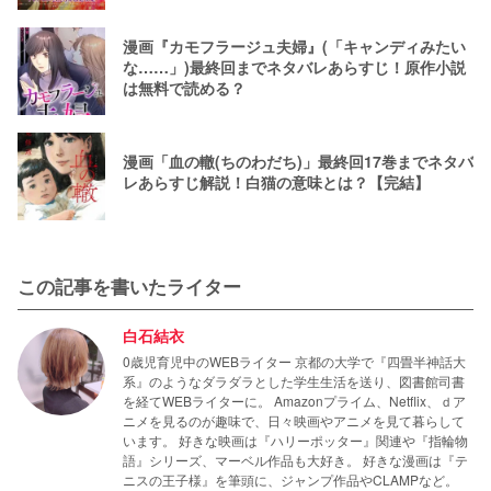
漫画『カモフラージュ夫婦』(「キャンディみたい
な……」)最終回までネタバレあらすじ！原作小説
は無料で読める？
漫画「血の轍(ちのわだち)」最終回17巻までネタバ
レあらすじ解説！白猫の意味とは？【完結】
この記事を書いたライター
白石結衣
0歳児育児中のWEBライター 京都の大学で『四畳半神話大
系』のようなダラダラとした学生生活を送り、図書館司書
を経てWEBライターに。 Amazonプライム、Netflix、ｄア
ニメを見るのが趣味で、日々映画やアニメを見て暮らして
います。 好きな映画は『ハリーポッター』関連や『指輪物
語』シリーズ、マーベル作品も大好き。 好きな漫画は『テ
ニスの王子様』を筆頭に、ジャンプ作品やCLAMPなど。