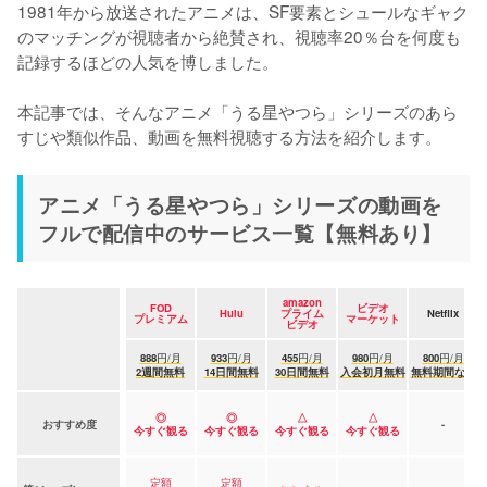
1981年から放送されたアニメは、SF要素とシュールなギャク
のマッチングが視聴者から絶賛され、視聴率20％台を何度も
記録するほどの人気を博しました。

本記事では、そんなアニメ「うる星やつら」シリーズのあら
すじや類似作品、動画を無料視聴する方法を紹介します。
アニメ「うる星やつら」シリーズの動画を
フルで配信中のサービス一覧【無料あり】
amazon
FOD
ビデオ
Hulu
プライム
Netflix
プレミアム
マーケット
ビデオ
888
円/月
933
円/月
455
円/月
980
円/月
800
円/月
2週間無料
14日間無料
30日間無料
入会初月無料
無料期間なし
◎
◎
△
△
おすすめ度
-
今すぐ観る
今すぐ観る
今すぐ観る
今すぐ観る
定額
定額