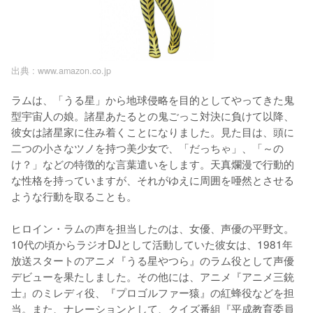
出典 :
www.amazon.co.jp
ラムは、「うる星」から地球侵略を目的としてやってきた鬼
型宇宙人の娘。諸星あたるとの鬼ごっこ対決に負けて以降、
彼女は諸星家に住み着くことになりました。見た目は、頭に
二つの小さなツノを持つ美少女で、「だっちゃ」、「～の
け？」などの特徴的な言葉遣いをします。天真爛漫で行動的
な性格を持っていますが、それがゆえに周囲を唖然とさせる
ような行動を取ることも。

ヒロイン・ラムの声を担当したのは、女優、声優の平野文。
10代の頃からラジオDJとして活動していた彼女は、1981年
放送スタートのアニメ『うる星やつら』のラム役として声優
デビューを果たしました。その他には、アニメ『アニメ三銃
士』のミレディ役、『プロゴルファー猿』の紅蜂役などを担
当。また、ナレーションとして、クイズ番組『平成教育委員