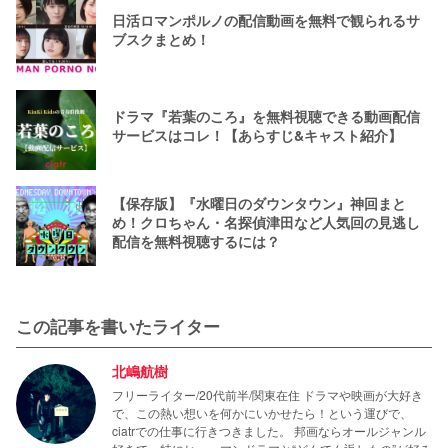
日活ロマンポルノの配信動画を無料で観られるサ
ブスクまとめ！
ドラマ『若葉のころ』を無料視聴できる動画配信
サービスはコレ！【あらすじ&キャスト紹介】
【保存版】『水曜日のダウンタウン』神回まと
め！クロちゃん・名探偵津田など人気回の見逃し
配信を無料視聴するには？
この記事を書いたライター
北嶋航樹
フリーライター/20代前半/関東在住 ドラマや映画が大好き
で、この熱い想いを何かにいかせたら！という運びで、
ciatrでの仕事に行きつきました。 邦画ならオールジャンル