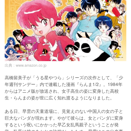
出典 :
www.amazon.co.jp
高橋留美子が「うる星やつら」シリーズの次作として、「少
年週刊サンデー」内で連載した漫画『らんま1/2』。1984年
からはアニメ版が放送され、女子高生の姿に変身した高校
生・らんまの姿が世に広く知れ渡るようになりました。

ある日、早雲の天童道場に、見覚えのない中国人の女の子と
巨大なパンダが現れます。やがて彼らは、女とパンダに変身
するという呪いにかかった早乙女乱馬親子ということが発
覚。乱馬は娘のあかねの許嫁だったため、早雲はこの出来事