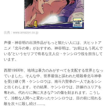
出典 :
www.amazon.co.jp
声優・神谷明の出演作品がもっと観たい人には、大ヒットア
ニメ『北斗の拳』がおすすめ。神谷明は、“お前はもう死んで
いる”というセリフで有名な主人公・ケンシロウ役を担当して
います。

西暦199X年、地球は暴力のみがすべてを支配する世界となっ
ていました。そんな中、世界最強と謳われた暗殺拳北斗神拳
を受け継ぐ男・ケンシロウは、南斗六聖拳の一人であるシン
と出くわします。その結果、ケンシロウは、許嫁のユリアを
奪われ、代わりに胸に大きな7つの傷を刻まれます。こうし
て、冷酷な人間へと変わったケンシロウは、目の前に現れる
敵を次々に殺し続け……。