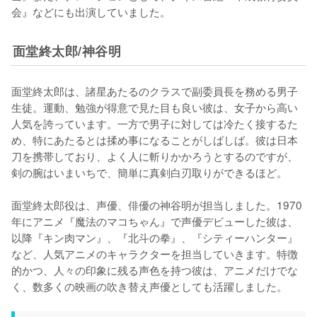
会』などにも出演していました。
面堂終太郎/神谷明
面堂終太郎は、諸星あたるのクラスで副委員長を務める男子
生徒。運動、勉強が得意で見た目も良い彼は、女子から高い
人気を誇っています。一方で男子に対しては冷たく接するた
め、特にあたるとは揉め事になることがしばしば。彼は日本
刀を携帯しており、よく人に斬りかかろうとするのですが、
剣の腕はいまいちで、簡単に真剣白刃取りができるほど。

面堂終太郎役は、声優、俳優の神谷明が担当しました。1970
年にアニメ『魔法のマコちゃん』で声優デビューした彼は、
以降『キン肉マン』、『北斗の拳』、『シティーハンター』
など、人気アニメのキャラクターを担当していきます。特徴
的かつ、人々の印象に残る声色を持つ彼は、アニメだけでな
く、数多くの映画の吹き替え声優としても活躍しました。