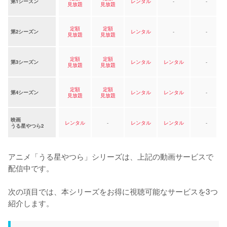
第1シーズン
レンタル
-
-
見放題
見放題
定額
定額
第2シーズン
レンタル
-
-
見放題
見放題
定額
定額
第3シーズン
レンタル
レンタル
-
見放題
見放題
定額
定額
第4シーズン
レンタル
レンタル
-
見放題
見放題
映画
レンタル
-
レンタル
レンタル
-
うる星やつら2
アニメ「うる星やつら」シリーズは、上記の動画サービスで
配信中です。

次の項目では、本シリーズをお得に視聴可能なサービスを3つ
紹介します。